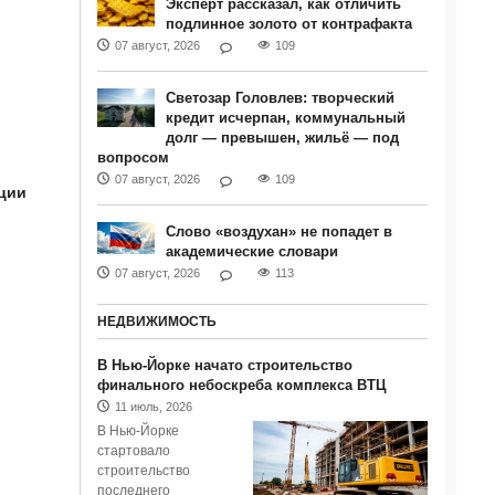
Эксперт рассказал, как отличить
подлинное золото от контрафакта
07 август, 2026
109
Светозар Головлев: творческий
кредит исчерпан, коммунальный
долг — превышен, жильё — под
вопросом
07 август, 2026
109
ции
Слово «воздухан» не попадет в
академические словари
07 август, 2026
113
НЕДВИЖИМОСТЬ
В Нью-Йорке начато строительство
финального небоскреба комплекса ВТЦ
11 июль, 2026
В Нью-Йорке
стартовало
строительство
последнего