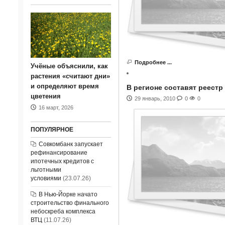
Подробнее ...
Учёные объяснили, как
растения «считают дни»
и определяют время
В регионе составят реест
цветения
29 январь, 2010
0
0
16 март, 2026
ПОПУЛЯРНОЕ
Совкомбанк запускает
рефинансирование
ипотечных кредитов с
льготными
условиями
(23.07.26)
В Нью-Йорке начато
строительство финального
небоскреба комплекса
ВТЦ
(11.07.26)