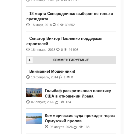
29 январь, 2018
0
41 788
18 марта Северодвинск выберет не только
президента
15 март, 2018
0
39 552
Сенатор Виктор Павленко поддержал
строителей
16 январь, 2018
0
44 903
+
КОММЕНТИРУЕМЫЕ
Внимание! Мошенники!
13 февраль, 2014
1
0
Галибаф раскритиковал политику
США в отношении Ирана
07 август, 2026
124
Коммерческие суда проходят через
Ормузский пролив
06 август, 2026
138