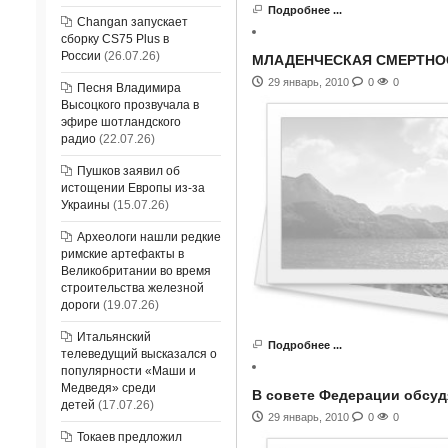
Подробнее ...
Changan запускает
сборку CS75 Plus в
России
(26.07.26)
МЛАДЕНЧЕСКАЯ СМЕРТНОС
29 январь, 2010
0
0
Песня Владимира
Высоцкого прозвучала в
эфире шотландского
радио
(22.07.26)
Пушков заявил об
истощении Европы из-за
Украины
(15.07.26)
Археологи нашли редкие
римские артефакты в
Великобритании во время
строительства железной
дороги
(19.07.26)
Итальянский
Подробнее ...
телеведущий высказался о
популярности «Маши и
Медведя» среди
В совете Федерации обсуд
детей
(17.07.26)
29 январь, 2010
0
0
Токаев предложил