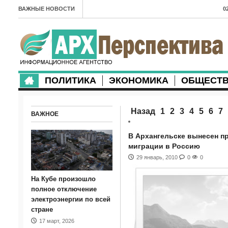
ВАЖНЫЕ НОВОСТИ
0
А
2
в
ПОЛИТИКА
ЭКОНОМИКА
ОБЩЕСТ
2
м
Назад
1
2
3
4
5
6
7
ВАЖНОЕ
2
п
В Архангельске вынесен п
миграции в Россию
2
29 январь, 2010
0
0
2
На Кубе произошло
м
полное отключение
электроэнергии по всей
1
стране
17 март, 2026
п