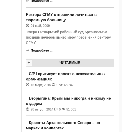
Подробнее ...
Ректора СГМУ отправили лечиться в
тюремную больницу
01 май, 2009
Вчера Октябрьский районный суд Архангельска
поздним вечером вынес меру пресечения ректору
СГМУ
Подробнее ...
+
ЧИТАЕМЫЕ
СПЧ критикует проект о нежелательных
организациях
15 март, 2015
0
68 207
Вторыгина: Крым мы никогда и никому не
отдадим
28 август, 2014
0
51 551
Красоты Архангельского Севера – на
марках и конвертах