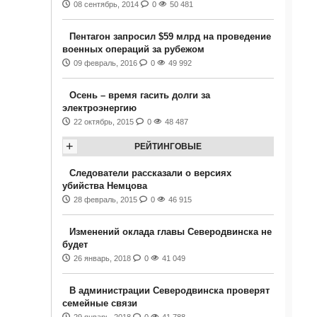
08 сентябрь, 2014
0
50 481
Пентагон запросил $59 млрд на проведение
военных операций за рубежом
09 февраль, 2016
0
49 992
Осень – время гасить долги за
электроэнергию
22 октябрь, 2015
0
48 487
+
РЕЙТИНГОВЫЕ
Следователи рассказали о версиях
убийства Немцова
28 февраль, 2015
0
46 915
Изменений оклада главы Северодвинска не
будет
26 январь, 2018
0
41 049
В администрации Северодвинска проверят
семейные связи