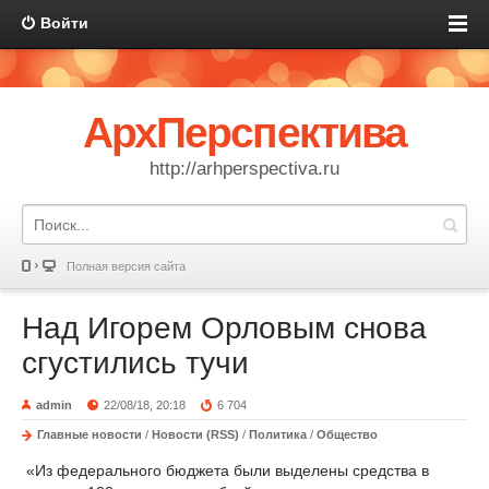
Войти
АрхПерспектива
http://arhperspectiva.ru
Полная версия сайта
Над Игорем Орловым снова
сгустились тучи
admin
22/08/18, 20:18
6 704
Главные новости
/
Новости (RSS)
/
Политика
/
Общество
«Из федерального бюджета были выделены средства в