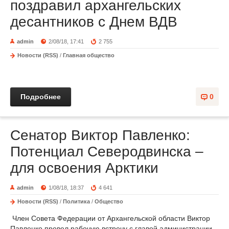
поздравил архангельских
десантников с Днем ВДВ
admin
2/08/18, 17:41
2 755
Новости (RSS)
/
Главная общество
Подробнее
0
Сенатор Виктор Павленко:
Потенциал Северодвинска –
для освоения Арктики
admin
1/08/18, 18:37
4 641
Новости (RSS)
/
Политика
/
Общество
Член Совета Федерации от Архангельской области Виктор
Павленко провел рабочую встречу с главой администрации