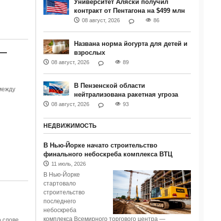
Университет Аляски получил
контракт от Пентагона на $499 млн
08 август, 2026
86
Названа норма йогурта для детей и
 —
взрослых
08 август, 2026
89
В Пензенской области
между
нейтрализована ракетная угроза
08 август, 2026
93
НЕДВИЖИМОСТЬ
В Нью-Йорке начато строительство
финального небоскреба комплекса ВТЦ
11 июль, 2026
В Нью-Йорке
стартовало
строительство
последнего
небоскреба
комплекса Всемирного торгового центра —
о слове