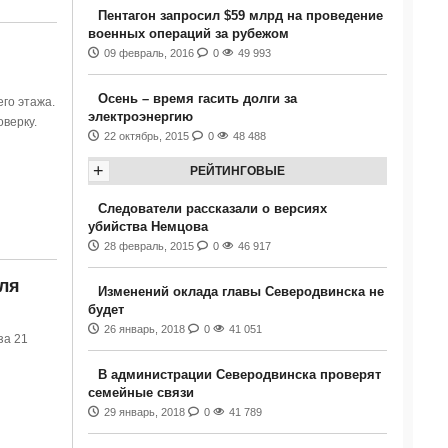
Пентагон запросил $59 млрд на проведение
военных операций за рубежом
09 февраль, 2016
0
49 993
Осень – время гасить долги за
го этажа.
электроэнергию
верку.
22 октябрь, 2015
0
48 488
+
РЕЙТИНГОВЫЕ
Следователи рассказали о версиях
убийства Немцова
28 февраль, 2015
0
46 917
ля
Изменений оклада главы Северодвинска не
будет
26 январь, 2018
0
41 051
за 21
В администрации Северодвинска проверят
семейные связи
29 январь, 2018
0
41 789