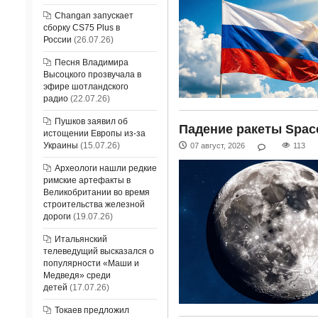
Changan запускает
сборку CS75 Plus в
России
(26.07.26)
Песня Владимира
Высоцкого прозвучала в
эфире шотландского
радио
(22.07.26)
Пушков заявил об
Падение ракеты Space
истощении Европы из-за
Украины
(15.07.26)
07 август, 2026
113
Археологи нашли редкие
римские артефакты в
Великобритании во время
строительства железной
дороги
(19.07.26)
Итальянский
телеведущий высказался о
популярности «Маши и
Медведя» среди
детей
(17.07.26)
Токаев предложил