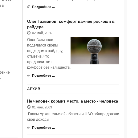
 в
Подробнее ...
Олег Газманов: комфорт важнее роскоши в
райдере
02 май, 2026
Олег Газманов
поделился своим
подходом к райдеру,
отметив, что
предпочитает
комфорт без излишеств.
дение
Подробнее ...
к
АРХИВ
Не человек кормит место, а место - человека
01 май, 2009
Главы Архангельской области и НАО обнародовали
свои доходы
Подробнее ...