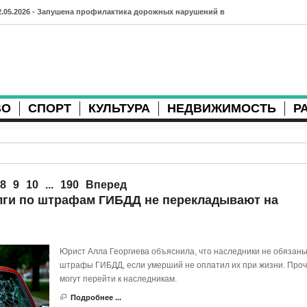
2.05.2026 - Запушена профилактика дорожных нарушений в
рхангельске во время майских праздников
7.04.2026 - Губернатор Архангельской области контролирует
осстановление дорог и реконструкцию площади
ВО
СПОРТ
КУЛЬТУРА
НЕДВИЖИМОСТЬ
Р
3.04.2026 - Детский экологический форум усилит
еждународную повестку
2.04.2026 - Коммунальные разрытия в Архангельске
родолжают затруднять движение
8
9
10
...
190
Вперед
лги по штрафам ГИБДД не перекладывают на
1.04.2026 - Выгуливание собак: правила и штрафы в России
0.04.2026 - Итоги хоккейного сезона в Архангельске: яркие
Юрист Алла Георгиева объяснила, что наследники не обязаны
атчи и новые победы
штрафы ГИБДД, если умерший не оплатил их при жизни. Проч
8.04.2026 - Мобильные комплексы фотофиксации Vitronic
могут перейти к наследникам.
Подробнее ...
оявились в Монтгомери