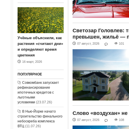
Светозар Головлев: 
превышен, жильё — 
Учёные объяснили, как
растения «считают дни»
07 август, 2026
101
и определяют время
цветения
16 март, 2026
ПОПУЛЯРНОЕ
Совкомбанк запускает
рефинансирование
ипотечных кредитов с
льготными
условиями
(23.07.26)
В Нью-Йорке начато
Слово «воздухан» не
строительство финального
07 август, 2026
108
небоскреба комплекса
ВТЦ
(11.07.26)