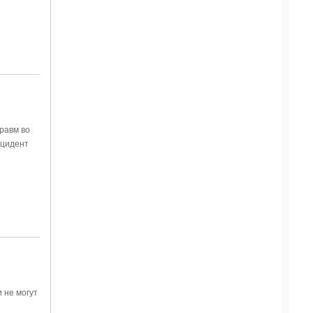
равм во
нцидент
 не могут