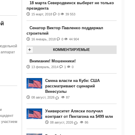
18 марта Северодвинск выберет не только
президента
15 март, 2018
0
39 553
ой
Сенатор Виктор Павленко поддержал
строителей
16 январь, 2018
0
44 904
модельной
+
КОММЕНТИРУЕМЫЕ
л аппарат
Внимание! Мошенники!
13 февраль, 2014
1
0
Смена власти на Кубе: США
рассматривают сценарий
Венесуэлы
08 август, 2026
87
и
Университет Аляски получил
Инцидент
контракт от Пентагона на $499 млн
с участием
08 август, 2026
86