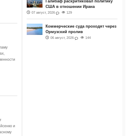
Галибаф раскритиковал политику
США в отношении Ирана
07 август, 2026
129
Коммерческие суда проходят через
Ормузский пролив
06 август, 2026
144
ламу
ах,
твенности
т
йсенко и
асному