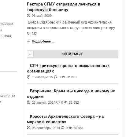
Ректора СГМУ отправили лечиться в
тюремную больницу
01 май, 2009
Вчера Октябрьский районный суд Архангельска
рисовых
поздним вечером вынес меру пресечения ректору
в
СГМУ
ествах,
Подробнее ...
+
ЧИТАЕМЫЕ
СПЧ критикует проект о нежелательных
организациях
15 март, 2015
0
68 210
Вторыгина: Крым мы никогда и никому не
тания на
отдадим
в
28 август, 2014
0
51 552
Красоты Архангельского Севера – на
марках и конвертах
08 сентябрь, 2014
0
50 484