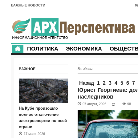
ВАЖНЫЕ НОВОСТИ
0
А
2
в
ПОЛИТИКА
ЭКОНОМИКА
ОБЩЕСТ
2
м
ВАЖНОЕ
Вы здесь:
2
п
Назад
1
2
3
4
5
6
7
Юрист Георгиева: до
2
наследников
2
07 август, 2026
98
На Кубе произошло
м
полное отключение
электроэнергии по всей
1
стране
17 март, 2026
п