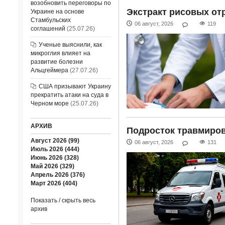
возобновить переговоры по
Экстракт рисовых от
Украине на основе
Стамбульских
06 август, 2026
119
соглашений
(25.07.26)
Ученые выяснили, как
микроглия влияет на
развитие болезни
Альцгеймера
(27.07.26)
США призывают Украину
прекратить атаки на суда в
Черном море
(25.07.26)
АРХИВ
Подросток травмиров
Август 2026 (99)
06 август, 2026
131
Июль 2026 (444)
Июнь 2026 (328)
Май 2026 (329)
Апрель 2026 (376)
Март 2026 (404)
Показать / скрыть весь
архив