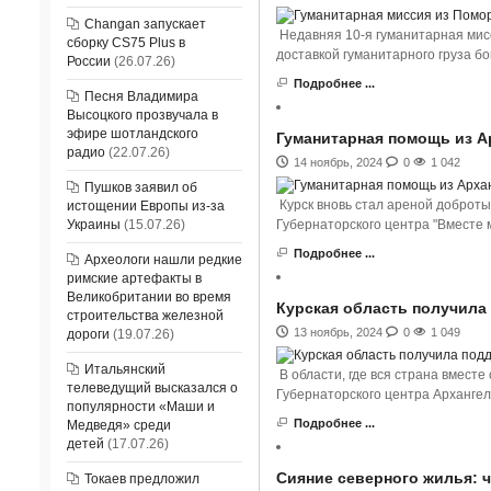
Changan запускает
Недавняя 10-я гуманитарная мис
сборку CS75 Plus в
доставкой гуманитарного груза б
России
(26.07.26)
Подробнее ...
Песня Владимира
Высоцкого прозвучала в
эфире шотландского
Гуманитарная помощь из А
радио
(22.07.26)
14 ноябрь, 2024
0
1 042
Пушков заявил об
Курск вновь стал ареной доброты
истощении Европы из-за
Губернаторского центра "Вместе 
Украины
(15.07.26)
Подробнее ...
Археологи нашли редкие
римские артефакты в
Великобритании во время
Курская область получила
строительства железной
13 ноябрь, 2024
0
1 049
дороги
(19.07.26)
Итальянский
В области, где вся страна вмест
телеведущий высказался о
Губернаторского центра Архангел
популярности «Маши и
Подробнее ...
Медведя» среди
детей
(17.07.26)
Сияние северного жилья: ч
Токаев предложил