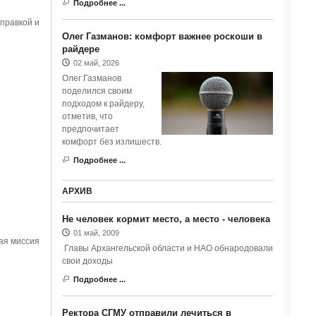
Подробнее ...
правкой и
Олег Газманов: комфорт важнее роскоши в
райдере
02 май, 2026
Олег Газманов
поделился своим
подходом к райдеру,
отметив, что
предпочитает
комфорт без излишеств.
Подробнее ...
АРХИВ
Не человек кормит место, а место - человека
01 май, 2009
ая миссия
Главы Архангельской области и НАО обнародовали
свои доходы
Подробнее ...
Ректора СГМУ отправили лечиться в