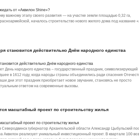
му важному этапу своего развития — на участке земли площадью 0,32 га,
асноармейской, началось строительство нового жилого дома под название 
бря становится действительно Днём народного единства
ет День народного единства – государственный праздник, символизирующий
шее в 1612 году, когда народы страны объединились ради спасения Отечест
аши дни этот праздник приобретает новое звучание, становясь не просто
ктуальным ответом на современные вызовы.
тся масштабный проект по строительству жилья
в Северодвинск губернатор Архангельской области Александр Цыбульский по
па Аквилон реализует уникальный инвестиционный проект. В квартале 100 во