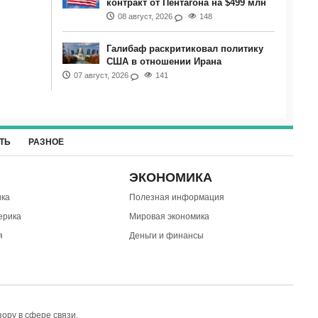
контракт от Пентагона на $499 млн
08 август, 2026
148
Галибаф раскритиковал политику
США в отношении Ирана
07 август, 2026
141
ТЬ
РАЗНОЕ
ЭКОНОМИКА
ка
Полезная информация
ерика
Мировая экономика
я
Деньги и финансы
ору в сфере связи,