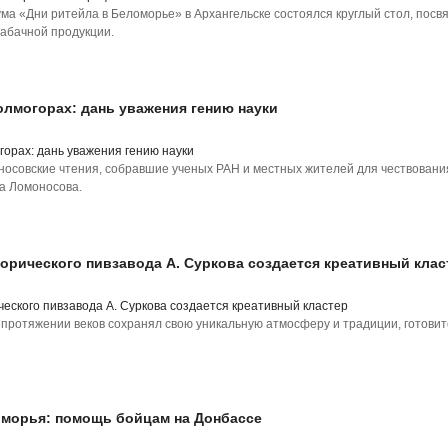
ма «Дни ритейла в Беломорье» в Архангельске состоялся круглый стол, пос
абачной продукции.
олмогорах: дань уважения гению науки
осовские чтения, собравшие ученых РАН и местных жителей для чествовани
ла Ломоносова.
торического пивзавода А. Суркова создается креативный клас
 протяжении веков сохранял свою уникальную атмосферу и традиции, готовит
оморья: помощь бойцам на Донбассе