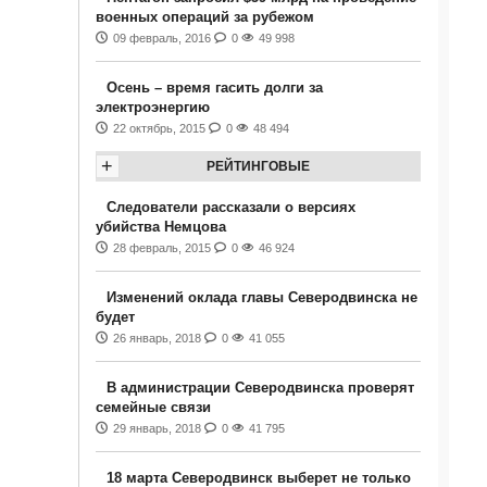
военных операций за рубежом
09 февраль, 2016
0
49 998
Осень – время гасить долги за
электроэнергию
22 октябрь, 2015
0
48 494
+
РЕЙТИНГОВЫЕ
Следователи рассказали о версиях
убийства Немцова
28 февраль, 2015
0
46 924
Изменений оклада главы Северодвинска не
будет
26 январь, 2018
0
41 055
В администрации Северодвинска проверят
семейные связи
29 январь, 2018
0
41 795
18 марта Северодвинск выберет не только