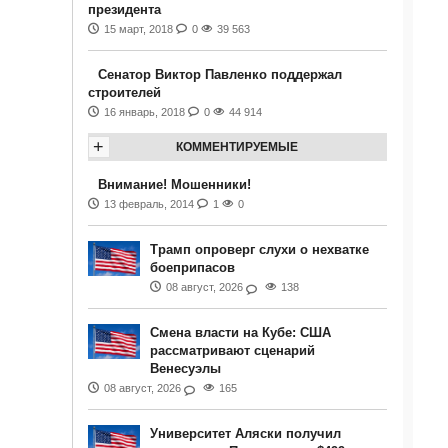
президента
15 март, 2018
0
39 563
Сенатор Виктор Павленко поддержал
строителей
16 январь, 2018
0
44 914
+
КОММЕНТИРУЕМЫЕ
Внимание! Мошенники!
13 февраль, 2014
1
0
Трамп опроверг слухи о нехватке
боеприпасов
08 август, 2026
138
Смена власти на Кубе: США
рассматривают сценарий
Венесуэлы
08 август, 2026
165
Университет Аляски получил