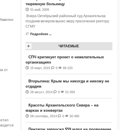
тюремную больницу
01 май, 2009
Вчера Октябрьский районный суд Архангельска
«Аквилон
поздним вечером вынес меру пресечения ректору
СГМУ
Подробнее ...
+
ЧИТАЕМЫЕ
СПЧ критикует проект о нежелательных
организациях
15 март, 2015
0
68 220
ва от
Вторыгина: Крым мы никогда и никому не
отдадим
28 август, 2014
0
51 559
Красоты Архангельского Севера – на
марках и конвертах
08 сентябрь, 2014
0
50 490
сетил
зводится
Пентагон запросил $59 млрд на проведение