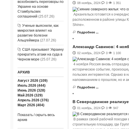
возобновить переговоры по
08 ноябрь, 2024
0
1 351
Украине на основе
Стамбульских
Архангельск готовится к очередно
соглашений
(25.07.26)
расположенном в районе улицы Кр
Shine».
Ученые выяснили, как
микроглия влияет на
Подробнее ...
развитие болезни
Альцгеймера
(27.07.26)
Александр Савинов: 4 ноя
США призывают Украину
02 ноябрь, 2024
0
1 100
прекратить атаки на суда в
Черном море
(25.07.26)
4 ноября Россия вновь отпраздну
историческое событие, произошед
АРХИВ
польских интервентов. Однако в н
напоминанием о прошлом, но и а
Август 2026 (109)
Июль 2026 (444)
Подробнее ...
Июнь 2026 (328)
Май 2026 (329)
Апрель 2026 (376)
В Северодвинске реализуе
Март 2026 (404)
01 ноябрь, 2024
0
947
Показать / скрыть весь
В рамках своей рабочей поездки 
архив
строительную площадку, где Груп