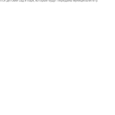
ятся детский сад и парк, которые будут переданы муниципалитету.