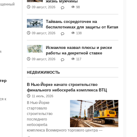
жизнь мужчины
вященный
09 август, 2026
98
Тайвань сосредоточен на
беспилотниках для защиты от Китая
09 август, 2026
138
Исмаилов назвал плюсы и риски
я
работы на декретной ставке
09 август, 2026
117
НЕДВИЖИМОСТЬ
тер
В Нью-Йорке начато строительство
финального небоскреба комплекса ВТЦ
11 июль, 2026
ся к
В Нью-Йорке
стартовало
строительство
последнего
небоскреба
комплекса Всемирного торгового центра —