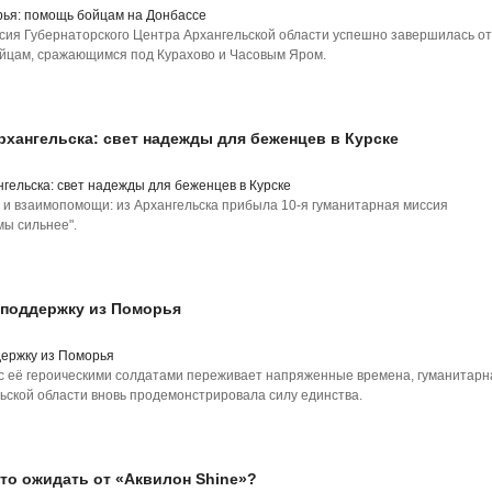
сия Губернаторского Центра Архангельской области успешно завершилась от
ойцам, сражающимся под Курахово и Часовым Яром.
рхангельска: свет надежды для беженцев в Курске
 и взаимопомощи: из Архангельска прибыла 10-я гуманитарная миссия
мы сильнее".
 поддержку из Поморья
е с её героическими солдатами переживает напряженные времена, гуманитарн
ьской области вновь продемонстрировала силу единства.
то ожидать от «Аквилон Shine»?