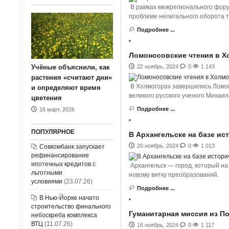
В рамках межрегионального фору
проблеме нелегального оборота т
Подробнее ...
Ломоносовские чтения в Х
22 ноябрь, 2024
0
1 143
Учёные объяснили, как
растения «считают дни»
В Холмогорах завершились Ломон
и определяют время
великого русского ученого Михаи
цветения
Подробнее ...
16 март, 2026
ПОПУЛЯРНОЕ
В Архангельске на базе ис
20 ноябрь, 2024
0
1 013
Совкомбанк запускает
рефинансирование
ипотечных кредитов с
Архангельск — город, который на
льготными
новому витку преобразований.
условиями
(23.07.26)
Подробнее ...
В Нью-Йорке начато
строительство финального
Гуманитарная миссия из П
небоскреба комплекса
ВТЦ
(11.07.26)
16 ноябрь, 2024
0
1 117