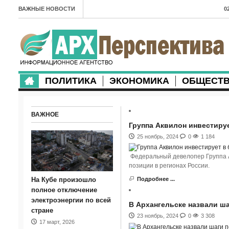
ВАЖНЫЕ НОВОСТИ
0
А
2
в
ПОЛИТИКА
ЭКОНОМИКА
ОБЩЕСТ
2
м
ВАЖНОЕ
2
Группа Аквилон инвестиру
п
25 ноябрь, 2024
0
1 184
2
Федеральный девелопер Группа А
позиции в регионах России.
2
На Кубе произошло
Подробнее ...
м
полное отключение
электроэнергии по всей
В Архангельске назвали ш
1
стране
23 ноябрь, 2024
0
3 308
17 март, 2026
п