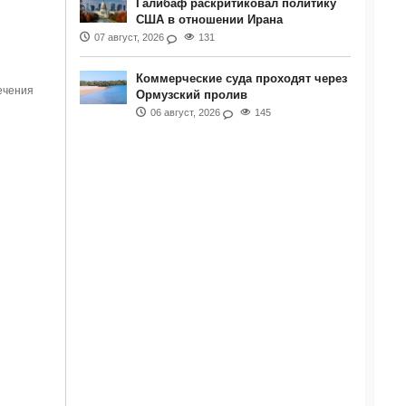
Галибаф раскритиковал политику
США в отношении Ирана
07 август, 2026
131
Коммерческие суда проходят через
ечения
Ормузский пролив
06 август, 2026
145