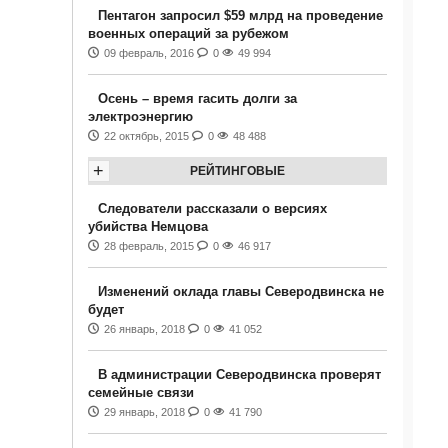
Пентагон запросил $59 млрд на проведение
военных операций за рубежом
09 февраль, 2016
0
49 994
Осень – время гасить долги за
электроэнергию
22 октябрь, 2015
0
48 488
+
РЕЙТИНГОВЫЕ
Следователи рассказали о версиях
убийства Немцова
28 февраль, 2015
0
46 917
Изменений оклада главы Северодвинска не
будет
26 январь, 2018
0
41 052
В администрации Северодвинска проверят
семейные связи
29 январь, 2018
0
41 790