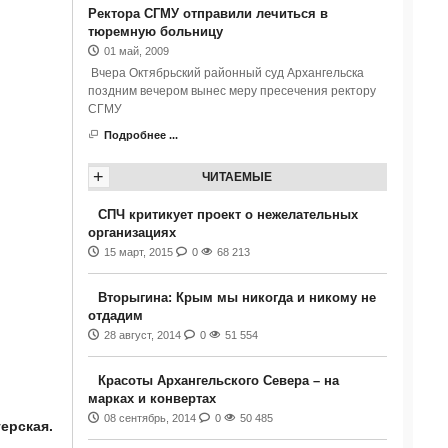
Ректора СГМУ отправили лечиться в
тюремную больницу
01 май, 2009
Вчера Октябрьский районный суд Архангельска
поздним вечером вынес меру пресечения ректору
СГМУ
Подробнее ...
+
ЧИТАЕМЫЕ
СПЧ критикует проект о нежелательных
организациях
15 март, 2015
0
68 213
Вторыгина: Крым мы никогда и никому не
отдадим
28 август, 2014
0
51 554
Красоты Архангельского Севера – на
марках и конвертах
08 сентябрь, 2014
0
50 485
ерская.