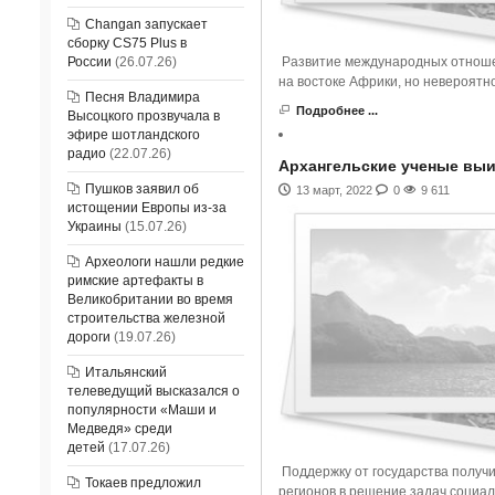
Changan запускает
сборку CS75 Plus в
России
(26.07.26)
Развитие международных отношен
на востоке Африки, но невероятн
Песня Владимира
Подробнее ...
Высоцкого прозвучала в
эфире шотландского
радио
(22.07.26)
Архангельские ученые выи
Пушков заявил об
13 март, 2022
0
9 611
истощении Европы из-за
Украины
(15.07.26)
Археологи нашли редкие
римские артефакты в
Великобритании во время
строительства железной
дороги
(19.07.26)
Итальянский
телеведущий высказался о
популярности «Маши и
Медведя» среди
детей
(17.07.26)
Поддержку от государства получил
Токаев предложил
регионов в решение задач социал