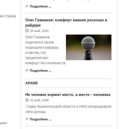
Подробнее ...
ая страна
Олег Газманов: комфорт важнее роскоши в
райдере
02 май, 2026
Олег Газманов
поделился своим
подходом к райдеру,
отметив, что
предпочитает
комфорт без излишеств.
Подробнее ...
АРХИВ
Не человек кормит место, а место - человека
01 май, 2009
Главы Архангельской области и НАО обнародовали
свои доходы
Подробнее ...
циал