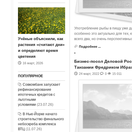
Употребление рыбы в пищу уже да
особенно это актуально для тех, 
Учёные объяснили, как
всего два, но очень перспективны
растения «считают дни»
Подробнее ...
и определяют время
цветения
Бизнес-посол Деловой Рос
16 март, 2026
Танзании Фредриком Ибра
24 март, 2022
0
15 011
ПОПУЛЯРНОЕ
Совкомбанк запускает
рефинансирование
ипотечных кредитов с
льготными
условиями
(23.07.26)
В Нью-Йорке начато
строительство финального
небоскреба комплекса
ВТЦ
(11.07.26)