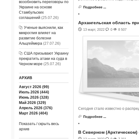
возобновить переговоры по
Украине на основе
Подробнее ...
Стамбульских
соглашений
(25.07.26)
Архангельская область при
Ученые выяснили, как
13 март, 2022
0
8 507
микроглия влияет на
развитие болезни
Альцгеймера
(27.07.26)
США призывают Украину
прекратить атаки на суда в
Черном море
(25.07.26)
АРХИВ
Август 2026 (99)
Июль 2026 (444)
Июнь 2026 (328)
Май 2026 (329)
Апрель 2026 (376)
Сегодня стало известно о распре
Март 2026 (404)
Подробнее ...
Показать / скрыть весь
архив
В Северном (Арктическом)
12 март, 2022
0
7 311