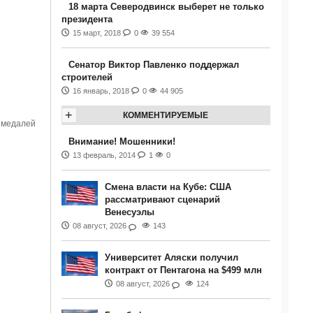
18 марта Северодвинск выберет не только
президента
15 март, 2018
0
39 554
Сенатор Виктор Павленко поддержал
строителей
16 январь, 2018
0
44 905
+
КОММЕНТИРУЕМЫЕ
0 медалей
Внимание! Мошенники!
13 февраль, 2014
1
0
Смена власти на Кубе: США
рассматривают сценарий
Венесуэлы
08 август, 2026
143
Университет Аляски получил
контракт от Пентагона на $499 млн
08 август, 2026
124