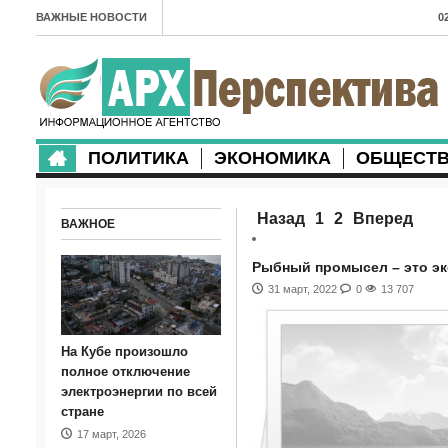
ВАЖНЫЕ НОВОСТИ
0
А
2
в
ПОЛИТИКА
ЭКОНОМИКА
ОБЩЕСТ
2
м
Назад
1
2
Вперед
ВАЖНОЕ
2
п
Рыбный промысел – это эк
31 март, 2022
0
13 707
2
2
На Кубе произошло
м
полное отключение
электроэнергии по всей
1
стране
17 март, 2026
п