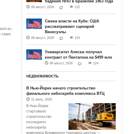
падения НЛО в Бразилии 1963 года
08 август, 2026
122
Смена власти на Кубе: США
рассматривают сценарий
азета»,
Венесуэлы
 таких
08 август, 2026
143
Университет Аляски получил
контракт от Пентагона на $499 млн
08 август, 2026
124
НЕДВИЖИМОСТЬ
В Нью-Йорке начато строительство
финального небоскреба комплекса ВТЦ
11 июль, 2026
В Нью-Йорке
стартовало
строительство
последнего
небоскреба
комплекса Всемирного торгового центра —