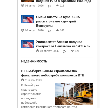
падения НЛО в Бразилии 1963 года
08 август, 2026
118
Смена власти на Кубе: США
рассматривают сценарий
Венесуэлы
08 август, 2026
142
Университет Аляски получил
контракт от Пентагона на $499 млн
08 август, 2026
121
НЕДВИЖИМОСТЬ
В Нью-Йорке начато строительство
финального небоскреба комплекса ВТЦ
11 июль, 2026
В Нью-Йорке
стартовало
строительство
последнего
небоскреба
комплекса Всемирного торгового центра —