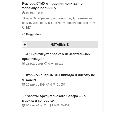
Ректора СГМУ отправили лечиться в
тюремную больницу
01 май, 2009
Вчера Октябрьский районный суд Архангельска
поздним вечером вынес меру пресечения ректору
СГМУ
Подробнее ...
+
ЧИТАЕМЫЕ
СПЧ критикует проект о нежелательных
организациях
15 март, 2015
0
68 212
Вторыгина: Крым мы никогда и никому не
отдадим
28 август, 2014
0
51 554
Красоты Архангельского Севера – на
марках и конвертах
08 сентябрь, 2014
0
50 484