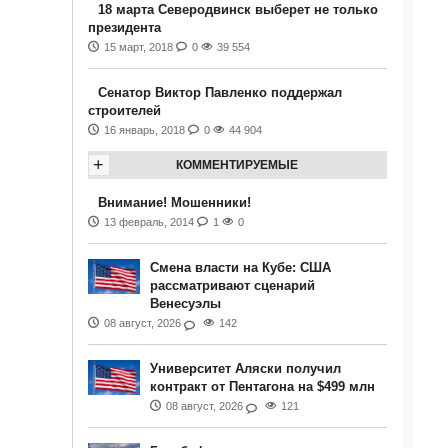
18 марта Северодвинск выберет не только
президента
15 март, 2018
0
39 554
Сенатор Виктор Павленко поддержал
строителей
16 январь, 2018
0
44 904
+
КОММЕНТИРУЕМЫЕ
Внимание! Мошенники!
13 февраль, 2014
1
0
Смена власти на Кубе: США
рассматривают сценарий
Венесуэлы
08 август, 2026
142
Университет Аляски получил
контракт от Пентагона на $499 млн
08 август, 2026
121