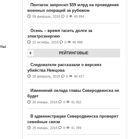
Пентагон запросил $59 млрд на проведение
военных операций за рубежом
09 февраль, 2016
0
49 994
Осень – время гасить долги за
электроэнергию
22 октябрь, 2015
0
48 488
оты
+
РЕЙТИНГОВЫЕ
Следователи рассказали о версиях
убийства Немцова
28 февраль, 2015
0
46 917
Изменений оклада главы Северодвинска не
будет
26 январь, 2018
0
41 052
В администрации Северодвинска проверят
семейные связи
29 январь, 2018
0
41 789