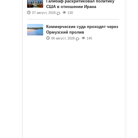
Галибаф раскритиковал политику
США в отношении Ирана
07 август, 2026
130
Коммерческие суда проходят через
Ормузский пролив
06 август, 2026
145