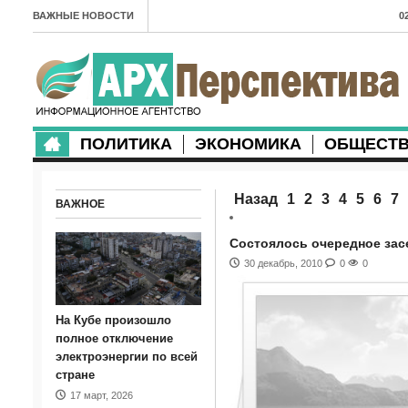
ВАЖНЫЕ НОВОСТИ
0
А
2
в
ПОЛИТИКА
ЭКОНОМИКА
ОБЩЕСТ
2
м
Назад
1
2
3
4
5
6
7
ВАЖНОЕ
2
п
Состоялось очередное зас
30 декабрь, 2010
0
0
2
2
На Кубе произошло
м
полное отключение
электроэнергии по всей
1
стране
17 март, 2026
п