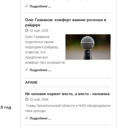
Подробнее ...
Олег Газманов: комфорт важнее роскоши в
райдере
02 май, 2026
Олег Газманов
поделился своим
подходом к райдеру,
отметив, что
предпочитает
комфорт без излишеств.
Подробнее ...
АРХИВ
Не человек кормит место, а место - человека
01 май, 2009
Главы Архангельской области и НАО обнародовали
0 год
свои доходы
Подробнее ...