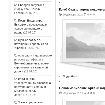
Changan запускает
сборку CS75 Plus в
Клуб бухгалтеров некомме
России
(26.07.26)
29 декабрь, 2010
0
0
Песня Владимира
Высоцкого прозвучала в
эфире шотландского
радио
(22.07.26)
Пушков заявил об
истощении Европы из-за
Украины
(15.07.26)
Археологи нашли редкие
римские артефакты в
Великобритании во время
строительства железной
дороги
(19.07.26)
Подробнее ...
Итальянский
телеведущий высказался о
популярности «Маши и
Некоммерческие организаци
Медведя» среди
29 декабрь, 2010
0
0
детей
(17.07.26)
Токаев предложил