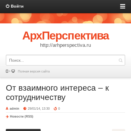
Войти
АрхПерспектива
http://arhperspectiva.ru
Полная версия сайта
От взаимного интереса – к
сотрудничеству
admin
29/01/14, 13:30
0
Новости (RSS)