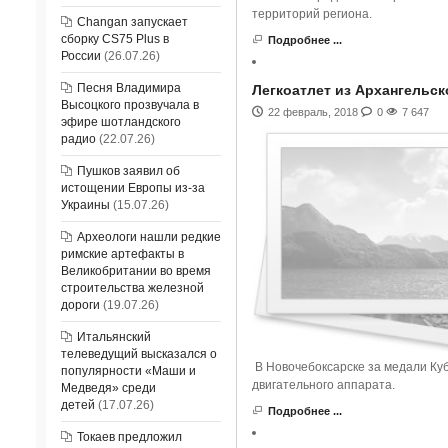
территорий региона.
Changan запускает
сборку CS75 Plus в
Подробнее ...
России
(26.07.26)
Песня Владимира
Легкоатлет из Архангельск
Высоцкого прозвучала в
22 февраль, 2018
0
7 647
эфире шотландского
радио
(22.07.26)
Пушков заявил об
истощении Европы из-за
Украины
(15.07.26)
Археологи нашли редкие
римские артефакты в
Великобритании во время
строительства железной
дороги
(19.07.26)
Итальянский
телеведущий высказался о
В Новочебоксарске за медали Куб
популярности «Маши и
двигательного аппарата.
Медведя» среди
детей
(17.07.26)
Подробнее ...
Токаев предложил