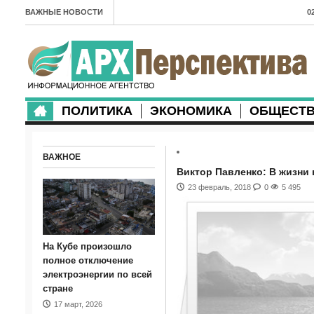
ВАЖНЫЕ НОВОСТИ
0
А
2
в
ПОЛИТИКА
ЭКОНОМИКА
ОБЩЕСТ
2
м
ВАЖНОЕ
2
Виктор Павленко: В жизни 
п
23 февраль, 2018
0
5 495
2
2
На Кубе произошло
м
полное отключение
электроэнергии по всей
1
стране
17 март, 2026
п