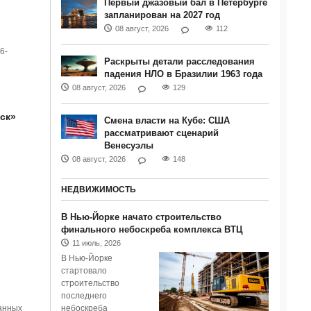
Первый джазовый бал в Петербурге
запланирован на 2027 год
08 август, 2026
112
6-
Раскрыты детали расследования
падения НЛО в Бразилии 1963 года
08 август, 2026
129
ск»
Смена власти на Кубе: США
рассматривают сценарий
Венесуэлы
08 август, 2026
148
НЕДВИЖИМОСТЬ
В Нью-Йорке начато строительство
финального небоскреба комплекса ВТЦ
11 июль, 2026
В Нью-Йорке
стартовало
строительство
последнего
небоскреба
анных