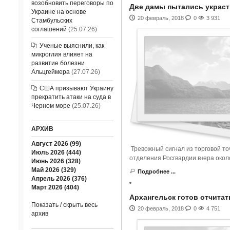
возобновить переговоры по
Две дамы пытались украсть
Украине на основе
20 февраль, 2018
0
3 931
Стамбульских
соглашений
(25.07.26)
Ученые выяснили, как
микроглия влияет на
развитие болезни
Альцгеймера
(27.07.26)
США призывают Украину
прекратить атаки на суда в
Черном море
(25.07.26)
АРХИВ
Август 2026 (99)
Тревожный сигнал из торговой то
Июль 2026 (444)
отделения Росгвардии вчера окол
Июнь 2026 (328)
Май 2026 (329)
Подробнее ...
Апрель 2026 (376)
Март 2026 (404)
Архангельск готов отчитат
Показать / скрыть весь
20 февраль, 2018
0
4 751
архив