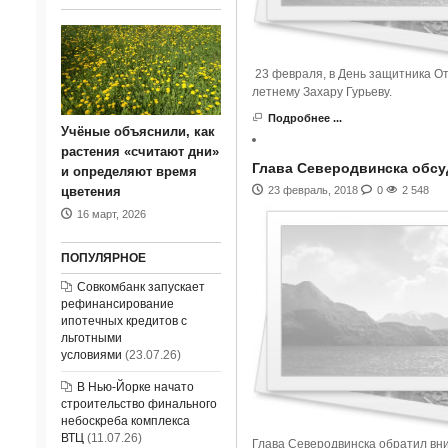
23 февраля, в День защитника От
летнему Захару Гурьеву.
Подробнее ...
Учёные объяснили, как
растения «считают дни»
Глава Северодвинска обсу
и определяют время
23 февраль, 2018
0
2 548
цветения
16 март, 2026
ПОПУЛЯРНОЕ
Совкомбанк запускает
рефинансирование
ипотечных кредитов с
льготными
условиями
(23.07.26)
В Нью-Йорке начато
строительство финального
небоскреба комплекса
ВТЦ
(11.07.26)
Глава Северодвинска обратил вн