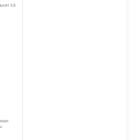
ысят 3,6
орошо
ы