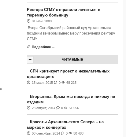
Ректора СГМУ отправили лечиться в
тюремную больницу
01 май, 2009
Вчера Октябрьский районный суд Архангельска
поздним вечером вынес меру пресечения ректору
СГМУ
Подробнее ...
+
ЧИТАЕМЫЕ
СПЧ критикует проект о нежелательных
организациях
15 март, 2015
0
68 215
го
Вторыгина: Крым мы никогда и никому не
отдадим
28 август, 2014
0
51 556
Красоты Архангельского Севера – на
марках и конвертах
08 сентябрь, 2014
0
50 488