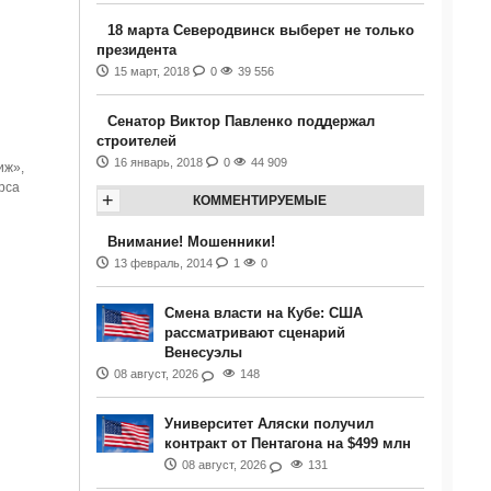
18 марта Северодвинск выберет не только
президента
15 март, 2018
0
39 556
Сенатор Виктор Павленко поддержал
строителей
16 январь, 2018
0
44 909
иж»,
рса
+
КОММЕНТИРУЕМЫЕ
Внимание! Мошенники!
13 февраль, 2014
1
0
Смена власти на Кубе: США
рассматривают сценарий
Венесуэлы
08 август, 2026
148
Университет Аляски получил
контракт от Пентагона на $499 млн
08 август, 2026
131