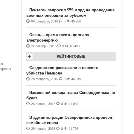
Пентагон запросил $59 млрд на проведение
военных операций за рубежом
09 февраль, 2016
0
49 996
Осень – время гасить долги за
электроэнергию
22 октябрь, 2015
0
48 490
+
РЕЙТИНГОВЫЕ
ет
Следователи рассказали о версиях
охраны
убийства Немцова
28 февраль, 2015
0
46 919
Изменений оклада главы Северодвинска не
будет
26 январь, 2018
0
41 054
В администрации Северодвинска проверят
семейные связи
29 январь, 2018
0
41 793