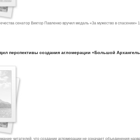
ечества сенатор Виктор Павленко вручил медаль «За мужество в спасении» 1
дил перспективы создания агломерации «Большой Архангель
имание читателей, что создание агломерации не означает объединения назв