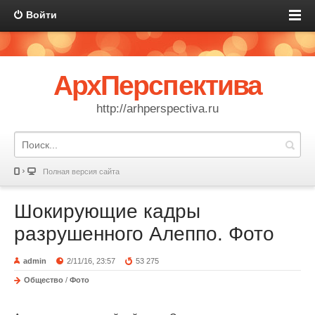
Войти
АрхПерспектива
http://arhperspectiva.ru
Полная версия сайта
Шокирующие кадры
разрушенного Алеппо. Фото
admin
2/11/16, 23:57
53 275
Общество
/
Фото