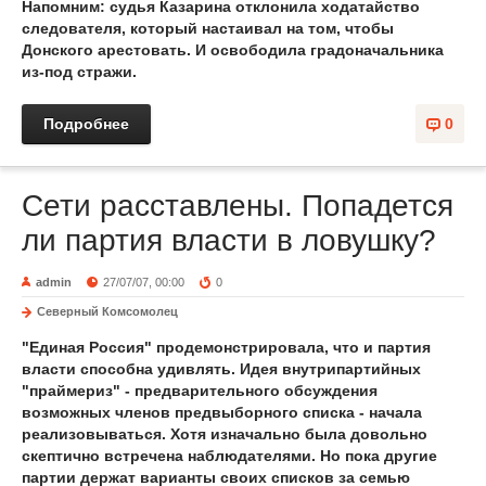
Напомним: судья Казарина отклонила ходатайство
следователя, который настаивал на том, чтобы
Донского арестовать. И освободила градоначальника
из-под стражи.
Подробнее
0
Сети расставлены. Попадется
ли партия власти в ловушку?
admin
27/07/07, 00:00
0
Северный Комсомолец
"Единая Россия" продемонстрировала, что и партия
власти способна удивлять. Идея внутрипартийных
"праймериз" - предварительного обсуждения
возможных членов предвыборного списка - начала
реализовываться. Хотя изначально была довольно
скептично встречена наблюдателями. Но пока другие
партии держат варианты своих списков за семью