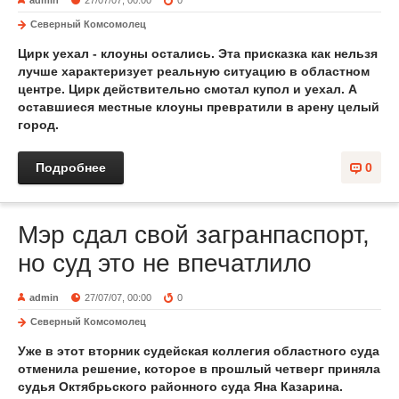
admin
27/07/07, 00:00
0
Северный Комсомолец
Цирк уехал - клоуны остались. Эта присказка как нельзя
лучше характеризует реальную ситуацию в областном
центре. Цирк действительно смотал купол и уехал. А
оставшиеся местные клоуны превратили в арену целый
город.
Подробнее
0
Мэр сдал свой загранпаспорт,
но суд это не впечатлило
admin
27/07/07, 00:00
0
Северный Комсомолец
Уже в этот вторник судейская коллегия областного суда
отменила решение, которое в прошлый четверг приняла
судья Октябрьского районного суда Яна Казарина.