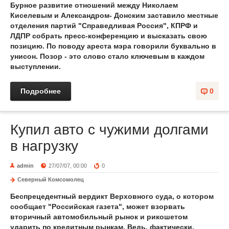
Бурное развитие отношений между Николаем
Киселевым и Александром- Донским заставило местные
отделения партий "Справедливая Россия", КПРФ и
ЛДПР собрать пресс-конференцию и высказать свою
позицию. По поводу ареста мэра говорили буквально в
унисон. Позор - это слово стало ключевым в каждом
выступлении.
Подробнее
0
Купил авто с чужими долгами
в нагрузку
admin
27/07/07, 00:00
0
Северный Комсомолец
Беспрецедентный вердикт Верховного суда, о котором
сообщает "Российская газета", может взорвать
вторичный автомобильный рынок и рикошетом
ударить по кредитным рынкам. Ведь, фактически,