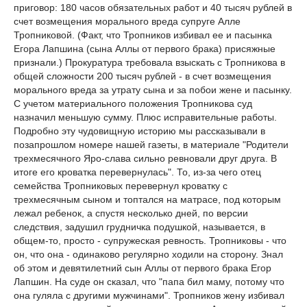
приговор: 180 часов обязательных работ и 40 тысяч рублей в
счет возмещения морального вреда супруге Алле
Тропниковой. (Факт, что Тропников избивал ее и пасынка
Егора Лапшина (сына Аллы от первого брака) присяжные
признали.) Прокуратура требовала взыскать с Тропникова в
общей сложности 200 тысяч рублей - в счет возмещения
морального вреда за утрату сына и за побои жене и пасынку.
С учетом материального положения Тропникова суд
назначил меньшую сумму. Плюс исправительные работы.
Подробно эту чудовищную историю мы рассказывали в
позапрошлом номере нашей газеты, в материале "Родители
трехмесячного Яро-слава сильно ревновали друг друга. В
итоге его кроватка перевернулась". То, из-за чего отец
семейства Тропниковых перевернул кроватку с
трехмесячным сыном и топтался на матрасе, под которым
лежал ребенок, а спустя несколько дней, по версии
следствия, задушил грудничка подушкой, называется, в
общем-то, просто - супружеская ревность. Тропниковы - что
он, что она - одинаково регулярно ходили на сторону. Знал
об этом и девятилетний сын Аллы от первого брака Егор
Лапшин. На суде он сказал, что "папа бил маму, потому что
она гуляла с другими мужчинами". Тропников жену избивал