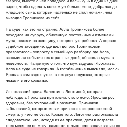
зверски, вместе с ней попадало и пасынку. А в один из дней,
видно, чтобы сделать совсем уж больно жене, добрался до
младшего сына, который частенько не спал ночами, чем
выводил Тропникова из себя.
На суде, как это ни странно, Алла Тропникова более
походила на супругу, обиженную постоянными изменами
мужа, нежели на женщину, потерявшую ребенка. А первое
судебное заседание, где шел допрос Тропниковой,
превратилось попросту в семейную разборку, где Алла,
вспоминая события тех страшных дней, обвиняла мужа в
неверности. Напрямую о том, что муж задушил Ярослава,
Алла на суде не говорила. А гособвинение выясняло, мог ли
Ярослав сам задохнуться в тех двух подушках, которые
лежали в его кроватке.
Из показаний врача Валентины Леготиной, которая
наблюдала Ярослава при жизни, стало ясно: Ярослав рос
здоровым, без отклонений в развитии. Признаков
заболеваний, которые могли привести к скоропостижной
смерти, у него не было. Кроме того, Леготина растолковала
следователю, что, исходя из ее практики, дети в возрасте
трех месяцев не могут самостоятельно переворачиваться со