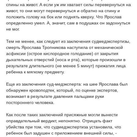
спины на живот. А если уж им хватает силы перевернуться на
живот, то они могут перевернуться и обратно на спину и
положить голову на бок или поднять кверху. Что Ярослав
определенно умел. А, значит, сам в подушках он задохнуться
не мог.
Тем не менее, как следует из заключения судмедэкспертизы,
смерть Ярослава Тропникова наступила от механической
асфиксии (острое кислородное голодание) от закрытия
дыхательных отверстий (носа и рта), которые произошли в
результате длительного (не менее 5 минут) прижатия лица
ребенка к мягкому предмету.
Еще из заключения суд-медэксперта: на шее Ярослава был
обнаружен кровоподтек, который, по оценке экспертов,
возникает в результате давления пальцами руки
постороннего человека.
Как после таких заключений присяжные могли вынести
оправдательный вердикт, непонятно. Отрицать факт
убийства при том, что судмедэкспертиза установила, что
ребенок был задушен с приложением внешней силы, -