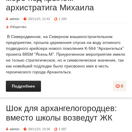
архистратига Михаила
admin
29/11/23, 22:42
1 200
Общество
В Северодвинске, на Северном машиностроительном
предприятии, прошла церемония спуска на воду атомного
подводного крейсера нового поколения K-564 "Архангельск"
проекта 885М "Ясень-М". Приуроченное мероприятие имело
не только стратегическое, но и символическое значение, так
как новейшей подлодке было присвоено имя в честь
героического города Архангельск.
Подробнее
0
Шок для архангелогородцев:
вместо школы возведут ЖК
admin
28/11/23, 19:36
1 587