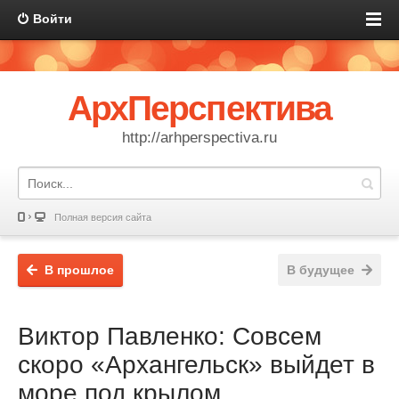
Войти
АрхПерспектива
http://arhperspectiva.ru
Полная версия сайта
В прошлое
В будущее
Виктор Павленко: Совсем
скоро «Архангельск» выйдет в
море под крылом