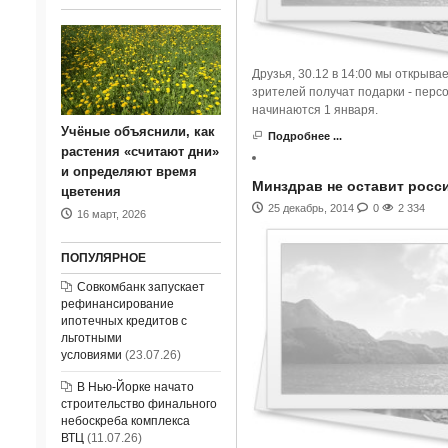
Друзья, 30.12 в 14:00 мы открыв
зрителей получат подарки - пер
начинаются 1 января.
Учёные объяснили, как
Подробнее ...
растения «считают дни»
и определяют время
Минздрав не оставит росс
цветения
25 декабрь, 2014
0
2 334
16 март, 2026
ПОПУЛЯРНОЕ
Совкомбанк запускает
рефинансирование
ипотечных кредитов с
льготными
условиями
(23.07.26)
В Нью-Йорке начато
строительство финального
небоскреба комплекса
ВТЦ
(11.07.26)