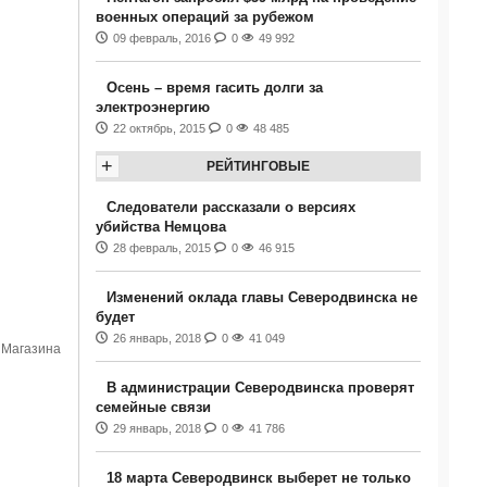
военных операций за рубежом
09 февраль, 2016
0
49 992
Осень – время гасить долги за
электроэнергию
22 октябрь, 2015
0
48 485
+
РЕЙТИНГОВЫЕ
Следователи рассказали о версиях
убийства Немцова
28 февраль, 2015
0
46 915
Изменений оклада главы Северодвинска не
будет
26 январь, 2018
0
41 049
 Магазина
В администрации Северодвинска проверят
семейные связи
29 январь, 2018
0
41 786
18 марта Северодвинск выберет не только