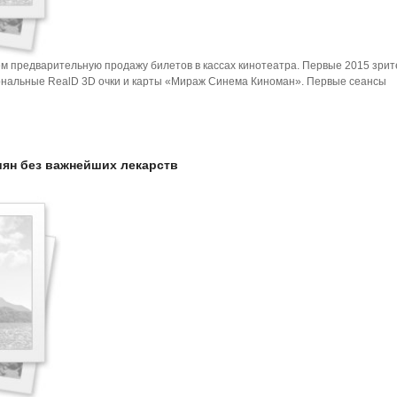
аем предварительную продажу билетов в кассах кинотеатра. Первые 2015 зри
сональные RealD 3D очки и карты «Мираж Синема Киноман». Первые сеансы
иян без важнейших лекарств