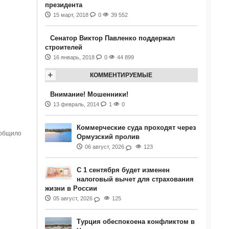
президента
15 март, 2018
0
39 552
Сенатор Виктор Павленко поддержал
строителей
16 январь, 2018
0
44 899
+
КОММЕНТИРУЕМЫЕ
Внимание! Мошенники!
13 февраль, 2014
1
0
Коммерческие суда проходят через
ообщило
Ормузский пролив
06 август, 2026
123
С 1 сентября будет изменен
налоговый вычет для страхования
жизни в России
05 август, 2026
125
Турция обеспокоена конфликтом в