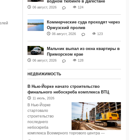
водном тюбинге в Дагестане
06 август, 2026
124
Коммерческие суда проходят через
телей
Ормузский пролив
06 август, 2026
123
Мальчик выпал из окна квартиры в
Приморском крае
06 август, 2026
128
НЕДВИЖИМОСТЬ
В Нью-Йорке начато строительство
финального небоскреба комплекса ВТЦ
11 июль, 2026
В Нью-Йорке
стартовало
строительство
последнего
небоскреба
комплекса Всемирного торгового центра —