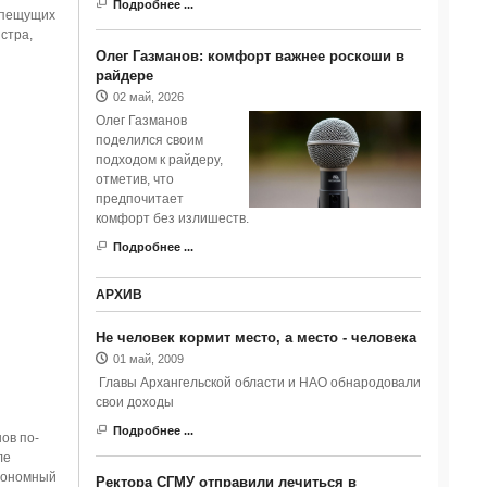
Подробнее ...
епещущих
стра,
Олег Газманов: комфорт важнее роскоши в
райдере
02 май, 2026
Олег Газманов
поделился своим
подходом к райдеру,
отметив, что
предпочитает
комфорт без излишеств.
Подробнее ...
АРХИВ
Не человек кормит место, а место - человека
01 май, 2009
Главы Архангельской области и НАО обнародовали
свои доходы
Подробнее ...
ов по-
ле
втономный
Ректора СГМУ отправили лечиться в