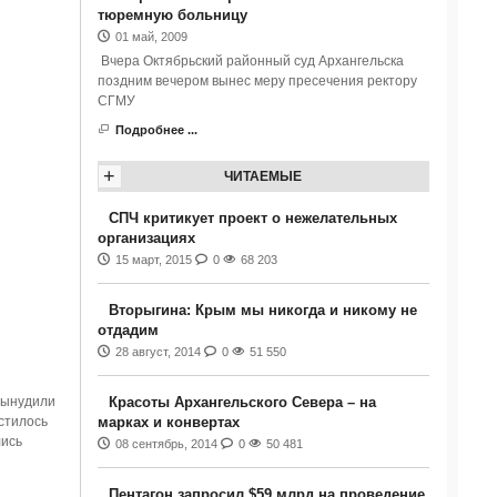
тюремную больницу
01 май, 2009
Вчера Октябрьский районный суд Архангельска
поздним вечером вынес меру пресечения ректору
СГМУ
Подробнее ...
+
ЧИТАЕМЫЕ
СПЧ критикует проект о нежелательных
организациях
15 март, 2015
0
68 203
Вторыгина: Крым мы никогда и никому не
отдадим
28 август, 2014
0
51 550
вынудили
Красоты Архангельского Севера – на
стилось
марках и конвертах
лись
08 сентябрь, 2014
0
50 481
Пентагон запросил $59 млрд на проведение