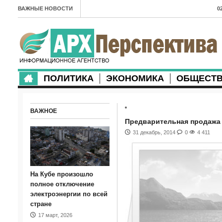
ВАЖНЫЕ НОВОСТИ
0
А
2
в
ПОЛИТИКА
ЭКОНОМИКА
ОБЩЕСТ
2
м
ВАЖНОЕ
2
Предварительная продажа 
п
31 декабрь, 2014
0
4 411
2
2
На Кубе произошло
м
полное отключение
электроэнергии по всей
1
стране
17 март, 2026
п