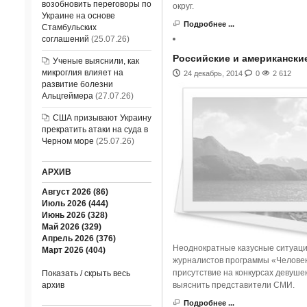
возобновить переговоры по
округ.
Украине на основе
Подробнее ...
Стамбульских
соглашений
(25.07.26)
Российские и американски
Ученые выяснили, как
микроглия влияет на
24 декабрь, 2014
0
2 612
развитие болезни
Альцгеймера
(27.07.26)
США призывают Украину
прекратить атаки на суда в
Черном море
(25.07.26)
АРХИВ
Август 2026 (86)
Июль 2026 (444)
Июнь 2026 (328)
Май 2026 (329)
Апрель 2026 (376)
Неоднократные казусные ситуации
Март 2026 (404)
журналистов программы «Человек 
присутствие на конкурсах девуше
Показать / скрыть весь
выяснить представители СМИ.
архив
Подробнее ...