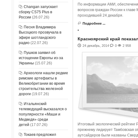
По информации АМИ, обеспечени
Changan запускает
вопросов граждан России к главе
сборку CS75 Plus в
проходившей 24 декабря.
России
(26.07.26)
Подробнее ...
Песня Владимира
Высоцкого прозвучала в
эфире шотландского
Красноярский край показа
радио
(22.07.26)
24 декабрь, 2014
0
2 958
Пушков заявил об
истощении Европы из-за
Украины
(15.07.26)
Археологи нашли редкие
римские артефакты в
Великобритании во время
строительства железной
дороги
(19.07.26)
Итальянский
телеведущий высказался о
популярности «Маши и
Медведя» среди
Итоговый экологический рейтинг 
детей
(17.07.26)
прежнему лидирует Тамбовская обл
Токаев предложил
аутсайдеров были названы Свердл