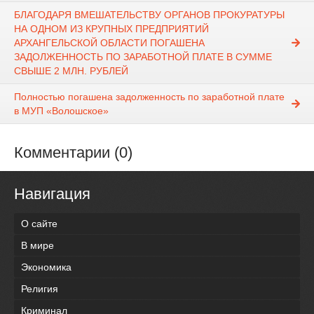
БЛАГОДАРЯ ВМЕШАТЕЛЬСТВУ ОРГАНОВ ПРОКУРАТУРЫ
НА ОДНОМ ИЗ КРУПНЫХ ПРЕДПРИЯТИЙ
АРХАНГЕЛЬСКОЙ ОБЛАСТИ ПОГАШЕНА
ЗАДОЛЖЕННОСТЬ ПО ЗАРАБОТНОЙ ПЛАТЕ В СУММЕ
СВЫШЕ 2 МЛН. РУБЛЕЙ
Полностью погашена задолженность по заработной плате
в МУП «Волошское»
Комментарии (0)
Навигация
О сайте
В мире
Экономика
Религия
Криминал