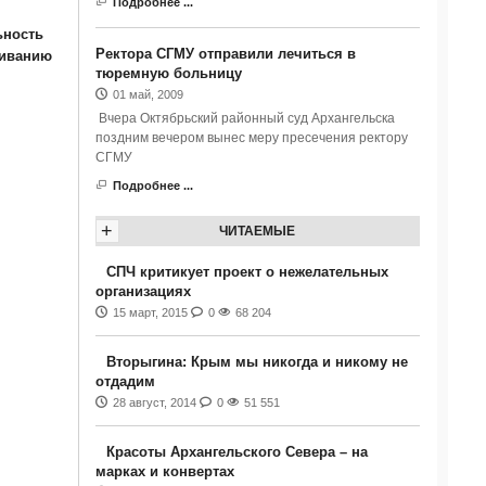
Подробнее ...
ьность
Ректора СГМУ отправили лечиться в
живанию
тюремную больницу
01 май, 2009
Вчера Октябрьский районный суд Архангельска
поздним вечером вынес меру пресечения ректору
СГМУ
Подробнее ...
+
ЧИТАЕМЫЕ
СПЧ критикует проект о нежелательных
организациях
15 март, 2015
0
68 204
Вторыгина: Крым мы никогда и никому не
отдадим
28 август, 2014
0
51 551
Красоты Архангельского Севера – на
марках и конвертах