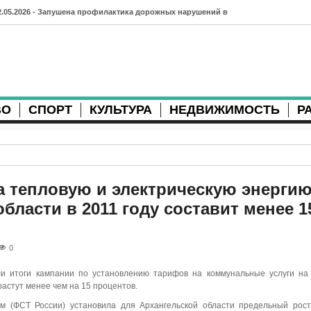
2.05.2026 - Запушена профилактика дорожных нарушений в
рхангельске во время майских праздников
7.04.2026 - Губернатор Архангельской области контролирует
осстановление дорог и реконструкцию площади
ВО
СПОРТ
КУЛЬТУРА
НЕДВИЖИМОСТЬ
Р
3.04.2026 - Детский экологический форум усилит
еждународную повестку
2.04.2026 - Коммунальные разрытия в Архангельске
родолжают затруднять движение
а тепловую и электрическую энергию
бласти в 2011 году составит менее 1
1.04.2026 - Выгуливание собак: правила и штрафы в России
0.04.2026 - Итоги хоккейного сезона в Архангельске: яркие
0
атчи и новые победы
ли итоги кампании по установлению тарифов на коммунальные услуги на 
8.04.2026 - Мобильные комплексы фотофиксации Vitronic
астут менее чем на 15 процентов.
оявились в Монтгомери
м (ФСТ России) установила для Архангельской области предельный рос