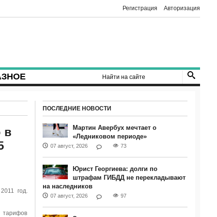
Регистрация
Авторизация
АЗНОЕ
ПОСЛЕДНИЕ НОВОСТИ
Мартин Авербух мечтает о
 в
«Ледниковом периоде»
5
07 август, 2026
73
Юрист Георгиева: долги по
штрафам ГИБДД не перекладывают
на наследников
2011 год.
07 август, 2026
97
т тарифов