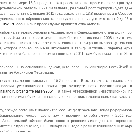
ения в размере 15,3 процента. Как рассказала на пресс-конференции рук
Архангельской области Нина Фалелеева, реальный рост тарифов будет даж
для населения с 1 января 2011 года вырастут на 13,8 процента, а в Север
 муниципальных образованиях тарифы для населения увеличатся от 0 до 15 
TIVA.RU
сообщили в пресс-службе правительства области.
ифов на тепловую энергию в Архангельске и Северодвинске стали долги про
 в тариф затраты энергетиков на приобретение топлива в 2008 году и ам
х.
В итоге эти факторы перевесили снижение тарифа на выработку теплово
, которое произошло из-за включения в тариф частичный перевод Арха
В топливном балансе энергокомпании газ в 2011 году будет составлять 39 
нозированы на основании индексов, установленных Минэнерго Российской 
азвития Российской Федерации.
ю для населения вырастут на 10,2 процента. В основном это связано с и
России устанавливает почти три четверти всех составляющих 
inaland.ru/prcenter/release/9905/
), а также утвержденной инвестиционной п
этой программы будут сняты ограничения по подключению новых нагрузок в 
ду, прежде всего, учитывалось требование федерального Фонда реформиро
убсидирование между населением и прочими потребителями к 2012 год
 Архангельской области было принято решение ликвидировать перекрест
алитеты в прошлые годы. С 1 января 2011 года в разных муниципальных обр
 на
5-15 процентов.