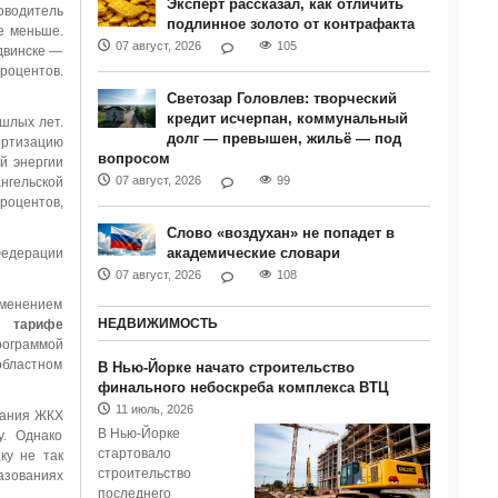
Эксперт рассказал, как отличить
оводитель
подлинное золото от контрафакта
е меньше.
07 август, 2026
105
одвинске —
процентов.
Светозар Головлев: творческий
кредит исчерпан, коммунальный
шлых лет.
долг — превышен, жильё — под
ортизацию
вопросом
й энергии
07 август, 2026
99
нгельской
процентов,
Слово «воздухан» не попадет в
академические словари
Федерации
07 август, 2026
108
зменением
НЕДВИЖИМОСТЬ
в тарифе
рограммой
областном
В Нью-Йорке начато строительство
финального небоскреба комплекса ВТЦ
11 июль, 2026
вания ЖКХ
В Нью-Йорке
у. Однако
стартовало
ку не так
строительство
азованиях
последнего