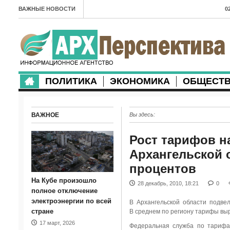
ВАЖНЫЕ НОВОСТИ
0
А
2
в
ПОЛИТИКА
ЭКОНОМИКА
ОБЩЕСТ
2
м
ВАЖНОЕ
Вы здесь:
2
п
Рост тарифов н
Архангельской о
2
процентов
2
На Кубе произошло
28 декабрь, 2010, 18:21
0
м
полное отключение
электроэнергии по всей
В Архангельской области подве
1
стране
В среднем по региону тарифы выр
17 март, 2026
п
Федеральная служба по тарифа