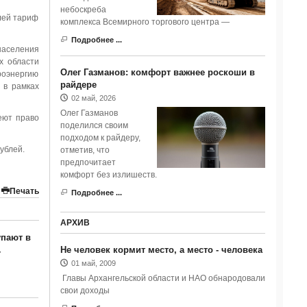
небоскреба
лей тариф
комплекса Всемирного торгового центра —
Подробнее ...
 населения
х области
Олег Газманов: комфорт важнее роскоши в
роэнергию
райдере
 в рамках
02 май, 2026
Олег Газманов
еют право
поделился своим
подходом к райдеру,
ублей.
отметив, что
предпочитает
комфорт без излишеств.
Печать
Подробнее ...
АРХИВ
упают в
Не человек кормит место, а место - человека
-
01 май, 2009
Главы Архангельской области и НАО обнародовали
свои доходы