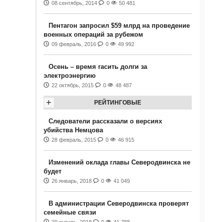
08 сентябрь, 2014
0
50 481
Пентагон запросил $59 млрд на проведение
военных операций за рубежом
09 февраль, 2016
0
49 992
Осень – время гасить долги за
электроэнергию
22 октябрь, 2015
0
48 487
+
РЕЙТИНГОВЫЕ
Следователи рассказали о версиях
убийства Немцова
28 февраль, 2015
0
46 915
Изменений оклада главы Северодвинска не
будет
26 январь, 2018
0
41 049
В администрации Северодвинска проверят
семейные связи