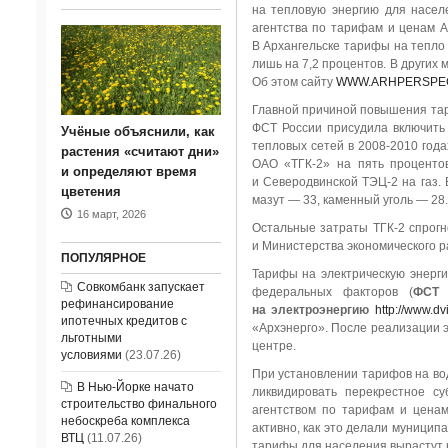
на тепловую энергию для насел
агентства по тарифам и ценам 
В Архангельске тарифы на тепло 
лишь на 7,2 процентов. В других
Об этом сайту
WWW.ARHPERSPEC
Главной причиной повышения тар
ФСТ России присудила включить
Учёные объяснили, как
тепловых сетей в
2008-2010 года
растения «считают дни»
ОАО «ТГК-2» на пять процентов
и определяют время
и Северодвинской ТЭЦ-2 на газ. 
цветения
мазут — 33, каменный уголь — 28.
16 март, 2026
Остальные затраты ТГК-2 спрог
и Министерства экономического р
ПОПУЛЯРНОЕ
Тарифы на электрическую энерги
Совкомбанк запускает
федеральных факторов (
ФСТ 
рефинансирование
на электроэнергию
http://www.dv
ипотечных кредитов с
«Архэнерго». После реализации 
льготными
центре.
условиями
(23.07.26)
При установлении тарифов на во
В Нью-Йорке начато
ликвидировать перекрестное с
строительство финального
агентством по тарифам и ценам
небоскреба комплекса
активно, как это делали муницип
ВТЦ
(11.07.26)
тарифы для населения вырастут