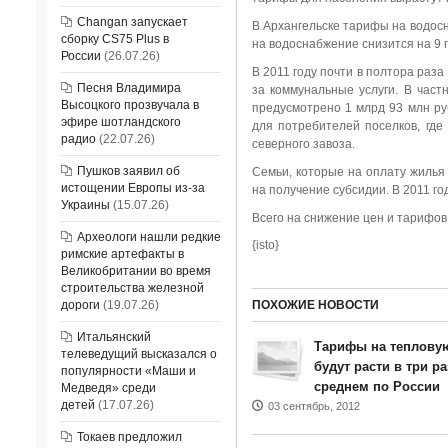
Changan запускает
В Архангельске тарифы на водос
сборку CS75 Plus в
на водоснабжение снизится на 9 
России
(26.07.26)
В 2011 году почти в полтора раз
Песня Владимира
за коммунальные услуги. В час
Высоцкого прозвучала в
предусмотрено 1 млрд 93 млн ру
эфире шотландского
для потребителей поселков, где
радио
(22.07.26)
северного завоза.
Пушков заявил об
Семьи, которые на оплату жилья 
истощении Европы из-за
на получение субсидии. В 2011 го
Украины
(15.07.26)
Всего на снижение цен и тарифов
Археологи нашли редкие
{isto}
римские артефакты в
Великобритании во время
строительства железной
дороги
(19.07.26)
ПОХОЖИЕ НОВОСТИ
Итальянский
Тарифы на тепловую
телеведущий высказался о
будут расти в три р
популярности «Маши и
среднем по России
Медведя» среди
детей
(17.07.26)
03 сентябрь, 2012
Токаев предложил