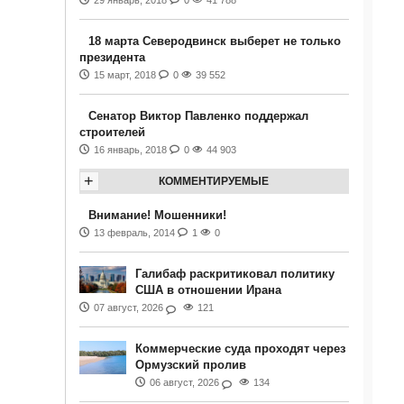
29 январь, 2018
0
41 788
18 марта Северодвинск выберет не только
президента
15 март, 2018
0
39 552
Сенатор Виктор Павленко поддержал
строителей
16 январь, 2018
0
44 903
+
КОММЕНТИРУЕМЫЕ
Внимание! Мошенники!
13 февраль, 2014
1
0
Галибаф раскритиковал политику
США в отношении Ирана
07 август, 2026
121
Коммерческие суда проходят через
Ормузский пролив
06 август, 2026
134