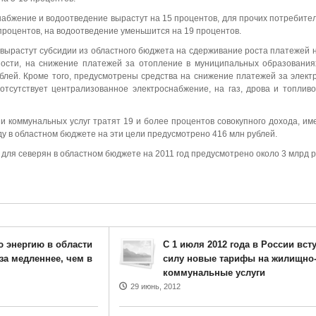
набжение и водоотведение вырастут на 15 процентов, для прочих потребите
процентов, на водоотведение уменьшится на 19 процентов.
а вырастут субсидии из областного бюджета на сдерживание роста платежей
тности, на снижение платежей за отопление в муниципальных образования
блей. Кроме того, предусмотрены средства на снижение платежей за элект
 отсутствует централизованное электроснабжение, на газ, дрова и топливо
и коммунальных услуг тратят 19 и более процентов совокупного дохода, им
ду в областном бюджете на эти цели предусмотрено 416 млн рублей.
 для северян в областном бюджете на 2011 год предусмотрено около 3 млрд р
 энергию в области
С 1 июля 2012 года в России вст
аза медленнее, чем в
силу новые тарифы на жилищно
коммунальные услуги
29 июнь, 2012