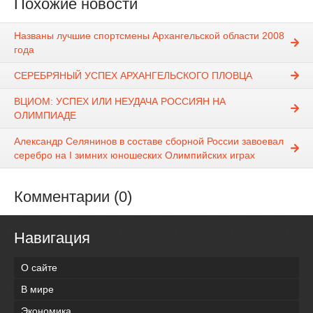
Похожие новости
Названы лучшие спортсмены Архангельской области 2008
года
СЕРЕБРЯНЫЙ УСПЕХ АРХАНГЕЛЬСКОГО ПЛОВЦА
ВЦИОМ: УСПЕХ ИЛИ НЕУДАЧА РОССИЯН НА
ОЛИМПИАДЕ
Александр Селянинов в составе сборной России завоевал
серебро на I зимних юношеских Олимпийских играх
Комментарии (0)
Навигация
О сайте
В мире
Экономика