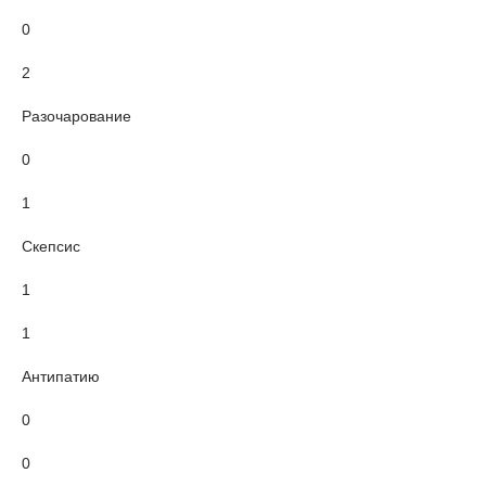
0
2
Разочарование
0
1
Скепсис
1
1
Антипатию
0
0