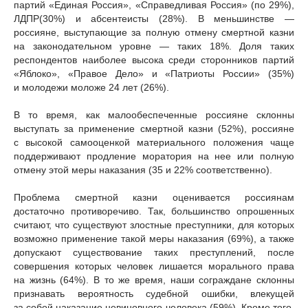
партий «Единая Россия», «Справедливая Россия» (по 29%),
ЛДПР(30%) и абсентеисты (28%). В меньшинстве —
россияне, выступающие за полную отмену смертной казни
на законодательном уровне — таких 18%. Доля таких
респондентов наиболее высока среди сторонников партий
«Яблоко», «Правое Дело» и «Патриоты России» (35%)
и молодежи моложе 24 лет (26%).
В то время, как малообеспеченные россияне склонны
выступать за применение смертной казни (52%), россияне
с высокой самооценкой материального положения чаще
поддерживают продление моратория на нее или полную
отмену этой меры наказания (35 и 22% соответственно).
Проблема смертной казни оценивается россиянам
достаточно противоречиво. Так, большинство опрошенных
считают, что существуют злостные преступники, для которых
возможно применение такой меры наказания (69%), а также
допускают существование таких преступлений, после
совершения которых человек лишается морального права
на жизнь (64%). В то же время, наши сограждане склонны
признавать вероятность судебной ошибки, влекущей
за собой наказание невиновного человека (59%). Кроме того,