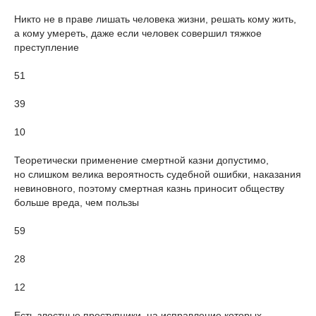
Никто не в праве лишать человека жизни, решать кому жить,
а кому умереть, даже если человек совершил тяжкое
преступление
51
39
10
Теоретически применение смертной казни допустимо,
но слишком велика вероятность судебной ошибки, наказания
невиновного, поэтому смертная казнь приносит обществу
больше вреда, чем пользы
59
28
12
Есть злостные преступники, на исправление которых