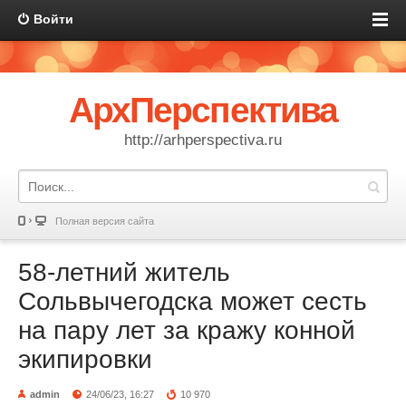
Войти
АрхПерспектива
http://arhperspectiva.ru
Полная версия сайта
58-летний житель
Сольвычегодска может сесть
на пару лет за кражу конной
экипировки
admin
24/06/23, 16:27
10 970