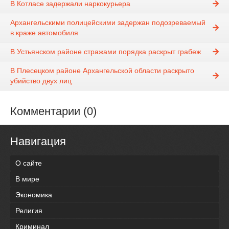
В Котласе задержали наркокурьера
Архангельскими полицейскими задержан подозреваемый
в краже автомобиля
В Устьянском районе стражами порядка раскрыт грабеж
В Плесецком районе Архангельской области раскрыто
убийство двух лиц
Комментарии (0)
Навигация
О сайте
В мире
Экономика
Религия
Криминал