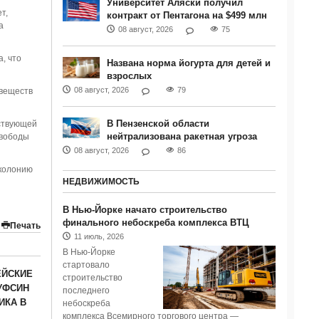
Университет Аляски получил
т,
контракт от Пентагона на $499 млн
а
08 август, 2026
75
, что
Названа норма йогурта для детей и
взрослых
08 август, 2026
79
веществ
В Пензенской области
тствующей
нейтрализована ракетная угроза
свободы
08 август, 2026
86
 колонию
НЕДВИЖИМОСТЬ
В Нью-Йорке начато строительство
финального небоскреба комплекса ВТЦ
Печать
11 июль, 2026
В Нью-Йорке
стартовало
ЕЙСКИЕ
строительство
УФСИН
последнего
ИКА В
небоскреба
комплекса Всемирного торгового центра —