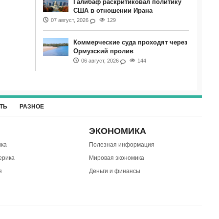
Галибаф раскритиковал политику
США в отношении Ирана
07 август, 2026
129
Коммерческие суда проходят через
Ормузский пролив
06 август, 2026
144
ТЬ
РАЗНОЕ
ЭКОНОМИКА
ка
Полезная информация
ерика
Мировая экономика
я
Деньги и финансы