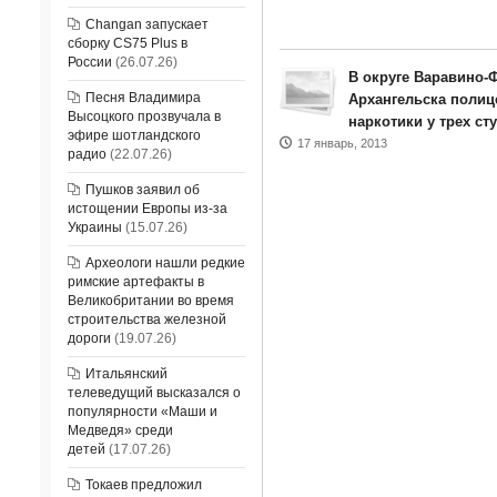
Changan запускает
сборку CS75 Plus в
России
(26.07.26)
В округе Варавино-
Песня Владимира
Архангельска полиц
Высоцкого прозвучала в
наркотики у трех ст
эфире шотландского
17 январь, 2013
радио
(22.07.26)
Пушков заявил об
истощении Европы из-за
Украины
(15.07.26)
Археологи нашли редкие
римские артефакты в
Великобритании во время
строительства железной
дороги
(19.07.26)
Итальянский
телеведущий высказался о
популярности «Маши и
Медведя» среди
детей
(17.07.26)
Токаев предложил