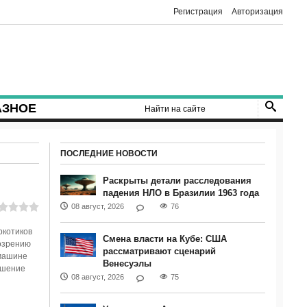
Регистрация
Авторизация
АЗНОЕ
ПОСЛЕДНИЕ НОВОСТИ
Раскрыты детали расследования
падения НЛО в Бразилии 1963 года
08 август, 2026
76
ркотиков
Смена власти на Кубе: США
озрению
рассматривают сценарий
 машине
Венесуэлы
ршение
08 август, 2026
75