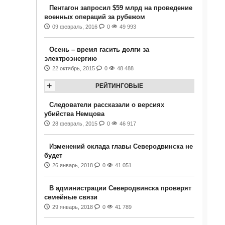
Пентагон запросил $59 млрд на проведение
военных операций за рубежом
09 февраль, 2016
0
49 993
Осень – время гасить долги за
электроэнергию
22 октябрь, 2015
0
48 488
+
РЕЙТИНГОВЫЕ
Следователи рассказали о версиях
убийства Немцова
28 февраль, 2015
0
46 917
Изменений оклада главы Северодвинска не
будет
26 январь, 2018
0
41 051
В администрации Северодвинска проверят
семейные связи
29 январь, 2018
0
41 789