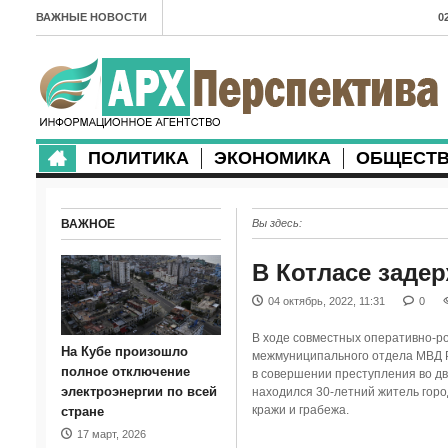
ВАЖНЫЕ НОВОСТИ
0
А
2
в
ПОЛИТИКА
ЭКОНОМИКА
ОБЩЕСТ
2
м
ВАЖНОЕ
Вы здесь:
2
п
В Котласе заде
2
04 октябрь, 2022, 11:31
0
2
В ходе совместных оперативно-р
На Кубе произошло
межмуниципального отдела МВД Р
м
полное отключение
в совершении преступления во дв
электроэнергии по всей
находился 30-летний житель горо
1
кражи и грабежа.
стране
17 март, 2026
п