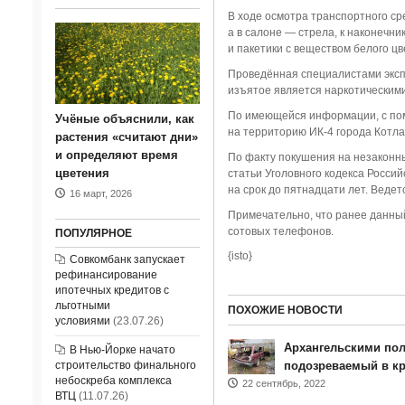
В ходе осмотра транспортного ср
а в салоне — стрела, к наконечн
и пакетики с веществом белого цв
Проведённая специалистами эксп
изъятое является наркотическими
По имеющейся информации, с по
Учёные объяснили, как
на территорию ИК-4 города Котла
растения «считают дни»
и определяют время
По факту покушения на незаконны
цветения
статьи Уголовного кодекса Росс
на срок до пятнадцати лет. Ведет
16 март, 2026
Примечательно, что ранее данный
сотовых телефонов.
ПОПУЛЯРНОЕ
{isto}
Совкомбанк запускает
рефинансирование
ипотечных кредитов с
льготными
ПОХОЖИЕ НОВОСТИ
условиями
(23.07.26)
Архангельскими по
В Нью-Йорке начато
строительство финального
подозреваемый в к
небоскреба комплекса
22 сентябрь, 2022
ВТЦ
(11.07.26)