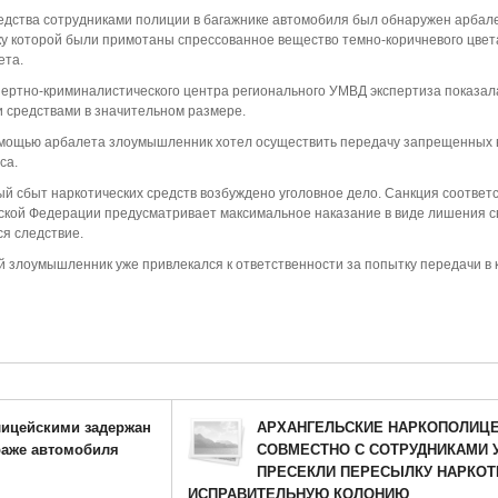
едства сотрудниками полиции в багажнике автомобиля был обнаружен арбале
ику которой были примотаны спрессованное вещество темно-коричневого цвет
ета.
ертно-криминалистического центра регионального УМВД экспертиза показала
 средствами в значительном размере.
мощью арбалета злоумышленник хотел осуществить передачу запрещенных 
са.
й сбыт наркотических средств возбуждено уголовное дело. Санкция соотве
ийской Федерации предусматривает максимальное наказание в виде лишения 
ся следствие.
 злоумышленник уже привлекался к ответственности за попытку передачи в
лицейскими задержан
АРХАНГЕЛЬСКИЕ НАРКОПОЛИЦ
раже автомобиля
СОВМЕСТНО С СОТРУДНИКАМИ 
ПРЕСЕКЛИ ПЕРЕСЫЛКУ НАРКОТ
ИСПРАВИТЕЛЬНУЮ КОЛОНИЮ