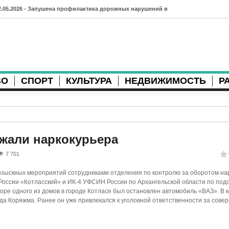
2.05.2026 - Запушена профилактика дорожных нарушений в
рхангельске во время майских праздников
7.04.2026 - Губернатор Архангельской области контролирует
осстановление дорог и реконструкцию площади
ВО
СПОРТ
КУЛЬТУРА
НЕДВИЖИМОСТЬ
Р
3.04.2026 - Детский экологический форум усилит
еждународную повестку
2.04.2026 - Коммунальные разрытия в Архангельске
родолжают затруднять движение
ржали наркокурьера
1.04.2026 - Выгуливание собак: правила и штрафы в России
7 701
0.04.2026 - Итоги хоккейного сезона в Архангельске: яркие
озыскных мероприятий сотрудниками отделения по контролю за оборотом на
оссии «Котласский» и ИК-4 УФСИН России по Архангельской области по под
атчи и новые победы
оре одного из домов в городе Котласе был остановлен автомобиль «ВАЗ». В
да Коряжма. Ранее он уже привлекался к уголовной ответственности за сове
8.04.2026 - Мобильные комплексы фотофиксации Vitronic
оявились в Монтгомери