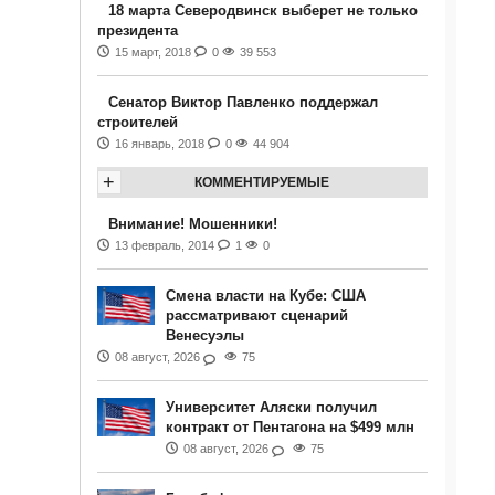
18 марта Северодвинск выберет не только
президента
15 март, 2018
0
39 553
Сенатор Виктор Павленко поддержал
строителей
16 январь, 2018
0
44 904
+
КОММЕНТИРУЕМЫЕ
Внимание! Мошенники!
13 февраль, 2014
1
0
Смена власти на Кубе: США
рассматривают сценарий
Венесуэлы
08 август, 2026
75
Университет Аляски получил
контракт от Пентагона на $499 млн
08 август, 2026
75