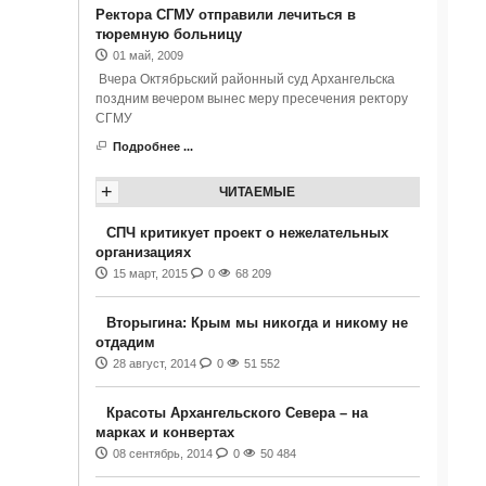
Ректора СГМУ отправили лечиться в
тюремную больницу
01 май, 2009
Вчера Октябрьский районный суд Архангельска
поздним вечером вынес меру пресечения ректору
СГМУ
Подробнее ...
+
ЧИТАЕМЫЕ
СПЧ критикует проект о нежелательных
организациях
15 март, 2015
0
68 209
Вторыгина: Крым мы никогда и никому не
отдадим
28 август, 2014
0
51 552
Красоты Архангельского Севера – на
марках и конвертах
08 сентябрь, 2014
0
50 484