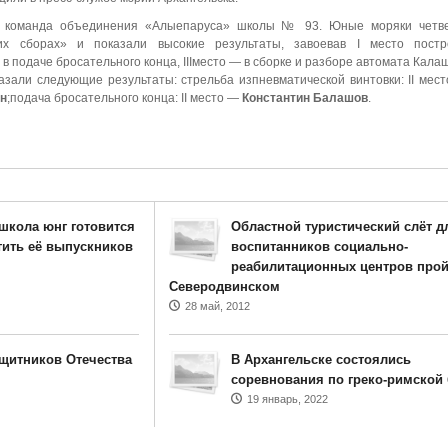
а команда объединения «Алыепаруса» школы № 93. Юные моряки четве
их сборах» и показали высокие результаты, завоевав I место постр
о в подаче бросательного конца, IIIместо — в сборке и разборе автомата Кала
азали следующие результаты: стрельба изпневматической винтовки: II ме
н
;подача бросательного конца: II место —
Константин Балашов
.
школа юнг готовится
Областной туристический слёт д
тить её выпускников
воспитанников социально-
реабилитационных центров прой
Северодвинском
28 май, 2012
щитников Отечества
В Архангельске состоялись
соревнования по греко-римской
19 январь, 2022