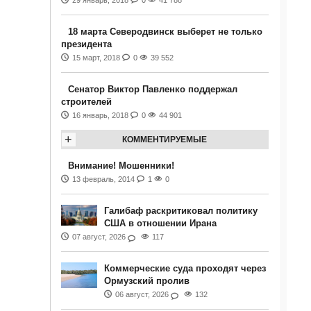
29 январь, 2018
0
41 788
18 марта Северодвинск выберет не только
президента
15 март, 2018
0
39 552
Сенатор Виктор Павленко поддержал
строителей
16 январь, 2018
0
44 901
+
КОММЕНТИРУЕМЫЕ
Внимание! Мошенники!
13 февраль, 2014
1
0
Галибаф раскритиковал политику
США в отношении Ирана
07 август, 2026
117
Коммерческие суда проходят через
Ормузский пролив
06 август, 2026
132