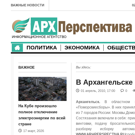
ВАЖНЫЕ НОВОСТИ
0
А
2
в
ПОЛИТИКА
ЭКОНОМИКА
ОБЩЕСТ
2
м
ВАЖНОЕ
Вы здесь:
2
п
В Архангельске
2
01 апрель, 2010, 17:00
0
2
Архангельск.
В областном цен
На Кубе произошло
«Поморскиесборы». В них приняли
м
полное отключение
из 7 городов России: Москвы,Дом
электроэнергии по всей
Состязания включали в себя: пр
1
винтовки, подачу бросательног
стране
разборку исборку автом
17 март, 2026
п
WWW.ARHPERSPECTIVA.RU
сообщ