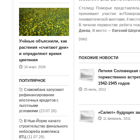
Столицу Поморья представлял
принимают участие в«Поморск
пневматической винтовки, II мест
В личном первенстве ребята пок
Диева
, III место —
Евгений Шерги
{isto}
Учёные объяснили, как
растения «считают дни»
и определяют время
ПОХОЖИЕ НОВОСТИ
цветения
16 март, 2026
Летняя Соловецкая 
торжественно встре
ПОПУЛЯРНОЕ
1942-1945 годов
Совкомбанк запускает
25 июль, 2012
рефинансирование
ипотечных кредитов с
льготными
условиями
(23.07.26)
«Салют» будущих за
11 февраль, 2011
В Нью-Йорке начато
строительство финального
небоскреба комплекса
ВТЦ
(11.07.26)