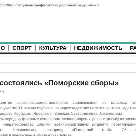
2.05.2026 - Запушена профилактика дорожных нарушений в
рхангельске во время майских праздников
7.04.2026 - Губернатор Архангельской области контролирует
осстановление дорог и реконструкцию площади
ВО
СПОРТ
КУЛЬТУРА
НЕДВИЖИМОСТЬ
Р
3.04.2026 - Детский экологический форум усилит
еждународную повестку
2.04.2026 - Коммунальные разрытия в Архангельске
родолжают затруднять движение
 состоялись «Поморские сборы»
1.04.2026 - Выгуливание собак: правила и штрафы в России
0
0.04.2026 - Итоги хоккейного сезона в Архангельске: яркие
тре состоялисьмежрегиональные соревнования по морскому мн
 участие 11 команд клубов юных моряков,детских морских центров, кадетск
атчи и новые победы
одедово, Костромы, Ярославля, Вологды, Северодвинска, Архангельска.
ием-передачу флажным семафором, вязаниеморских узлов, стрельбу из пневм
8.04.2026 - Мобильные комплексы фотофиксации Vitronic
о конца,устройство шлюпки; военно-спортивную эстафету, перетягивани
ата Калашникова, викторину «Поморский край». Об эт
оявились в Монтгомери
или в пресс-службе мэрии Архангельска.