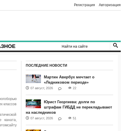
Регистрация
Авторизация
АЗНОЕ
ПОСЛЕДНИЕ НОВОСТИ
Мартин Авербух мечтает о
«Ледниковом периоде»
07 август, 2026
22
огоборью
Юрист Георгиева: долги по
их классов
штрафам ГИБДД не перекладывают
на наследников
атической
07 август, 2026
51
е каната,
омсайту