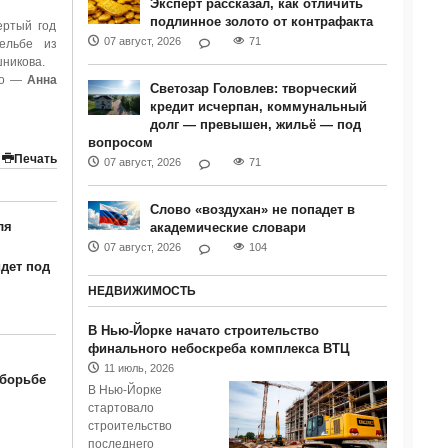
Эксперт рассказал, как отличить
подлинное золото от контрафакта
ртый год
07 август, 2026
71
ельбе из
шникова.
сто —
Анна
Светозар Головлев: творческий
кредит исчерпан, коммунальный
долг — превышен, жильё — под
вопросом
Печать
07 август, 2026
71
Слово «воздухан» не попадет в
ля
академические словари
07 август, 2026
104
дет под
НЕДВИЖИМОСТЬ
В Нью-Йорке начато строительство
финального небоскреба комплекса ВТЦ
11 июль, 2026
 борьбе
В Нью-Йорке
стартовало
строительство
последнего