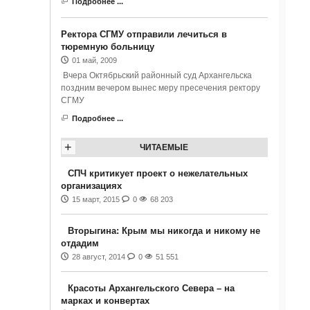
Подробнее ...
Ректора СГМУ отправили лечиться в
тюремную больницу
01 май, 2009
Вчера Октябрьский районный суд Архангельска
поздним вечером вынес меру пресечения ректору
СГМУ
Подробнее ...
+
ЧИТАЕМЫЕ
СПЧ критикует проект о нежелательных
организациях
15 март, 2015
0
68 203
Вторыгина: Крым мы никогда и никому не
отдадим
28 август, 2014
0
51 551
Красоты Архангельского Севера – на
марках и конвертах