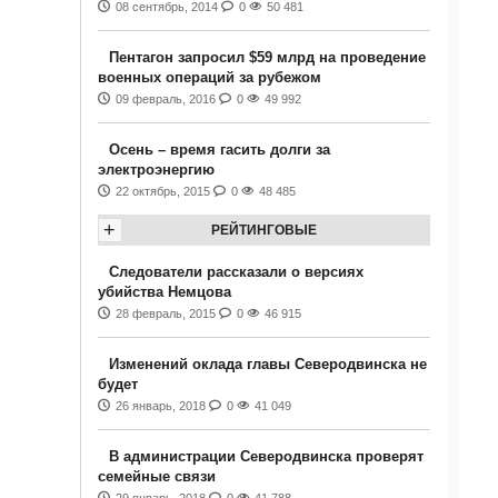
08 сентябрь, 2014
0
50 481
Пентагон запросил $59 млрд на проведение
военных операций за рубежом
09 февраль, 2016
0
49 992
Осень – время гасить долги за
электроэнергию
22 октябрь, 2015
0
48 485
+
РЕЙТИНГОВЫЕ
Следователи рассказали о версиях
убийства Немцова
28 февраль, 2015
0
46 915
Изменений оклада главы Северодвинска не
будет
26 январь, 2018
0
41 049
В администрации Северодвинска проверят
семейные связи