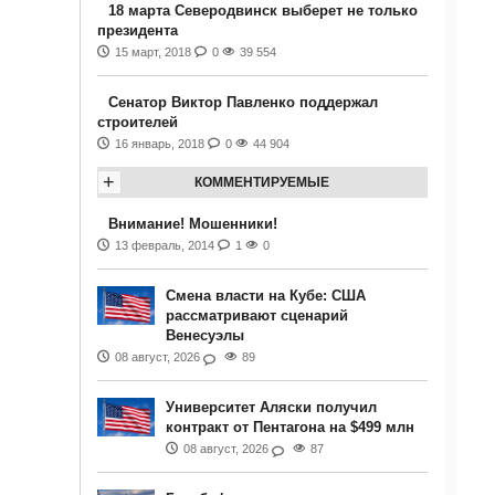
18 марта Северодвинск выберет не только
президента
15 март, 2018
0
39 554
Сенатор Виктор Павленко поддержал
строителей
16 январь, 2018
0
44 904
+
КОММЕНТИРУЕМЫЕ
Внимание! Мошенники!
13 февраль, 2014
1
0
Смена власти на Кубе: США
рассматривают сценарий
Венесуэлы
08 август, 2026
89
Университет Аляски получил
контракт от Пентагона на $499 млн
08 август, 2026
87