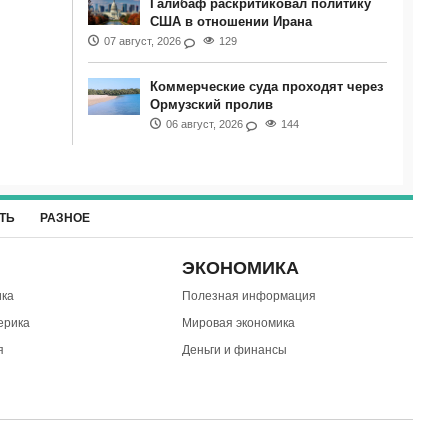
Галибаф раскритиковал политику
США в отношении Ирана
07 август, 2026
129
Коммерческие суда проходят через
Ормузский пролив
06 август, 2026
144
ТЬ
РАЗНОЕ
ЭКОНОМИКА
ка
Полезная информация
ерика
Мировая экономика
я
Деньги и финансы