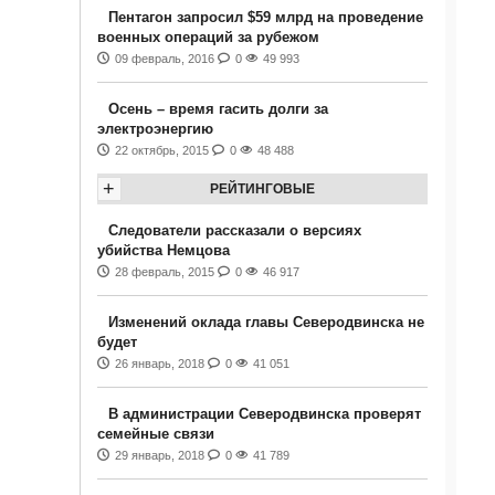
Пентагон запросил $59 млрд на проведение
военных операций за рубежом
09 февраль, 2016
0
49 993
Осень – время гасить долги за
электроэнергию
22 октябрь, 2015
0
48 488
+
РЕЙТИНГОВЫЕ
Следователи рассказали о версиях
убийства Немцова
28 февраль, 2015
0
46 917
Изменений оклада главы Северодвинска не
будет
26 январь, 2018
0
41 051
В администрации Северодвинска проверят
семейные связи
29 январь, 2018
0
41 789