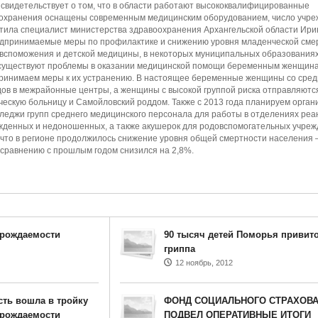
свидетельствует о том, что в области работают высококвалифицированные
оохранения оснащены современным медицинским оборудованием, число учр
тила специалист министерства здравоохранения Архангельской области Ири
едпринимаемые меры по профилактике и снижению уровня младенческой сме
споможения и детской медицины, в некоторых муниципальных образования
 существуют проблемы в оказании медицинской помощи беременным женщин
 принимаем меры к их устранению. В настоящее беременные женщины со сре
дов в межрайонные центры, а женщины с высокой группой риска отправляютс
ческую больницу и Самойловский роддом. Также с 2013 года планируем орган
лледжи групп среднего медицинского персонала для работы в отделениях ре
денных и недоношенных, а также акушерок для родовспомогательных учреж
 что в регионе продолжилось снижение уровня общей смертности населения
сравнению с прошлым годом снизился на 2,8%.
 рождаемости
90 тысяч детей Поморья привит
гриппа
12 ноябрь, 2012
сть вошла в тройку
ФОНД СОЦИАЛЬНОГО СТРАХОВА
 рождаемости
ПОДВЕЛ ОПЕРАТИВНЫЕ ИТОГИ