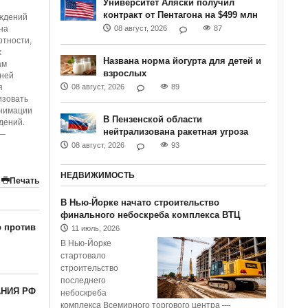
Университет Аляски получил
контракт от Пентагона на $499 млн
еждений
на
08 август, 2026
87
ртности,
х
Названа норма йогурта для детей и
ам
взрослых
дней
я
08 август, 2026
89
изовать
анимации
В Пензенской области
дений.
нейтрализована ракетная угроза
 —
08 август, 2026
93
НЕДВИЖИМОСТЬ
Печать
В Нью-Йорке начато строительство
финального небоскреба комплекса ВТЦ
о против
11 июль, 2026
В Нью-Йорке
стартовало
строительство
последнего
НИЯ РФ
небоскреба
комплекса Всемирного торгового центра —