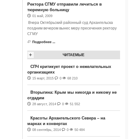
Ректора СГМУ отправили лечиться в
тюремную больницу
01 май, 2009
Вчера Октябрьский районный суд Архангельска
поздним вечером вынес меру пресечения ректору
СГМУ
Подробнее ...
+
ЧИТАЕМЫЕ
СПЧ критикует проект о нежелательных
организациях
15 март, 2015
0
68 210
Вторыгина: Крым мы никогда и никому не
отдадим
28 август, 2014
0
51 552
Красоты Архангельского Севера – на
марках и конвертах
08 сентябрь, 2014
0
50 484