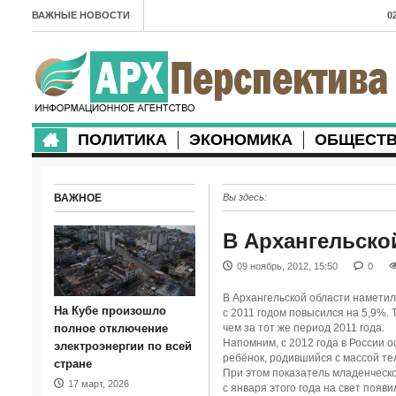
ВАЖНЫЕ НОВОСТИ
0
А
2
в
ПОЛИТИКА
ЭКОНОМИКА
ОБЩЕСТ
2
м
ВАЖНОЕ
Вы здесь:
2
п
В Архангельско
2
09 ноябрь, 2012, 15:50
0
2
В Архангельской области намети
На Кубе произошло
с 2011 годом повысился на 5,9%. Т
м
полное отключение
чем за тот же период 2011 года.
Напомним, с 2012 года в России 
электроэнергии по всей
1
ребёнок, родившийся с массой те
стране
При этом показатель младенческо
17 март, 2026
п
с января этого года на свет появи