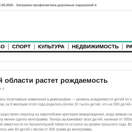
2.05.2026 - Запушена профилактика дорожных нарушений в
рхангельске во время майских праздников
7.04.2026 - Губернатор Архангельской области контролирует
осстановление дорог и реконструкцию площади
ВО
СПОРТ
КУЛЬТУРА
НЕДВИЖИМОСТЬ
Р
3.04.2026 - Детский экологический форум усилит
еждународную повестку
2.04.2026 - Коммунальные разрытия в Архангельске
родолжают затруднять движение
й области растет рождаемость
1.04.2026 - Выгуливание собак: правила и штрафы в России
0
0.04.2026 - Итоги хоккейного сезона в Архангельске: яркие
лись позитивные изменения в демографии — уровень рождаемости детей по 
ак, за 8 месяцев этого года родилось более 10 тысяч детей, что на 500 детей
атчи и новые победы
осуществлен переход на европейские критерии живорождения, когда живым сч
8.04.2026 - Мобильные комплексы фотофиксации Vitronic
ла менее одного килограмма. Теперь выхаживают всех детей, начиная от 500г
й смертности по Архангельской области остался на уровне прошлого года. Вс
оявились в Монтгомери
лось уже 60 детей с весом от 500 грамм до килограмма.