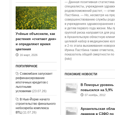
— Данная позитивная статистика 
специалисты, учреждения здрав
родовспоможений растет, — отме
Пастбина. — Но, несмотря на пр
совершенствованию службы родов
в учреждениях здравоохранения
и детям первого года жизни. Мы
группой риска направятся для ро
Учёные объяснили, как
в Архангельскую областную клини
растения «считают дни»
целевой набор в медицинские ко
и определяют время
и
2-го
этапа выхаживания новорож
цветения
Ирина Пастбина также отметила,
показатель общей смертности по 
16 март, 2026
{isto}
ПОПУЛЯРНОЕ
Совкомбанк запускает
ПОХОЖИЕ НОВОСТИ
рефинансирование
ипотечных кредитов с
В Поморье уровень
льготными
повысился на 5,9%
условиями
(23.07.26)
07 ноябрь, 2012
В Нью-Йорке начато
строительство финального
небоскреба комплекса
Архангельская обла
ВТЦ
(11.07.26)
лидеров в СЗФО по