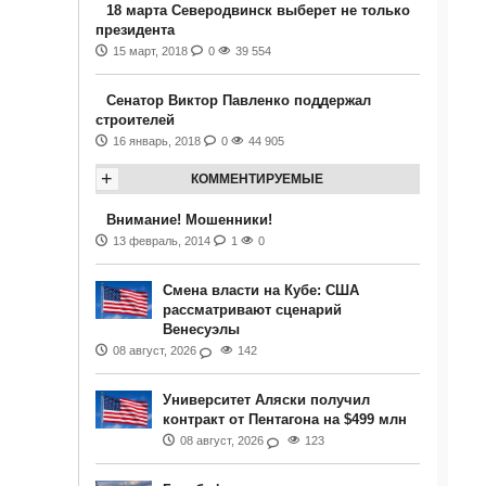
18 марта Северодвинск выберет не только
президента
15 март, 2018
0
39 554
Сенатор Виктор Павленко поддержал
строителей
16 январь, 2018
0
44 905
+
КОММЕНТИРУЕМЫЕ
Внимание! Мошенники!
13 февраль, 2014
1
0
Смена власти на Кубе: США
рассматривают сценарий
Венесуэлы
08 август, 2026
142
Университет Аляски получил
контракт от Пентагона на $499 млн
08 август, 2026
123