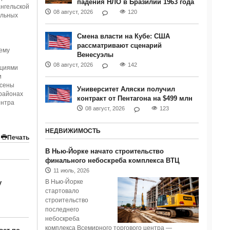
падения НЛО в Бразилии 1963 года
ангельской
08 август, 2026
120
альных
Смена власти на Кубе: США
рассматривают сценарий
ему
Венесуэлы
08 август, 2026
142
ациями
и
есены
Университет Аляски получил
 районах
контракт от Пентагона на $499 млн
ентра
08 август, 2026
123
НЕДВИЖИМОСТЬ
Печать
В Нью-Йорке начато строительство
финального небоскреба комплекса ВТЦ
11 июль, 2026
В Нью-Йорке
у
стартовало
строительство
последнего
небоскреба
комплекса Всемирного торгового центра —