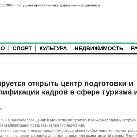
2.05.2026 - Запушена профилактика дорожных нарушений в
рхангельске во время майских праздников
7.04.2026 - Губернатор Архангельской области контролирует
осстановление дорог и реконструкцию площади
ВО
СПОРТ
КУЛЬТУРА
НЕДВИЖИМОСТЬ
Р
3.04.2026 - Детский экологический форум усилит
еждународную повестку
2.04.2026 - Коммунальные разрытия в Архангельске
родолжают затруднять движение
ируется открыть центр подготовки и
ификации кадров в сфере туризма 
1.04.2026 - Выгуливание собак: правила и штрафы в России
0.04.2026 - Итоги хоккейного сезона в Архангельске: яркие
0
атчи и новые победы
ли на рабочем совещании в агентстве по туризму и международному сотрудни
8.04.2026 - Мобильные комплексы фотофиксации Vitronic
я квалификации представителей туриндустрии.
ства по туризму и международному сотрудничеству Светлана Зеновская, реш
оявились в Монтгомери
туротрасли является одним из самых важных для развития этой сферы. В ноя