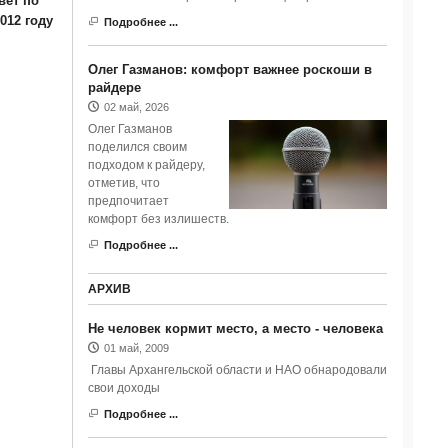
вет по
012 году
Подробнее ...
Олег Газманов: комфорт важнее роскоши в
райдере
02 май, 2026
Олег Газманов
поделился своим
подходом к райдеру,
отметив, что
предпочитает
комфорт без излишеств.
Подробнее ...
АРХИВ
Не человек кормит место, а место - человека
01 май, 2009
Главы Архангельской области и НАО обнародовали
свои доходы
Подробнее ...