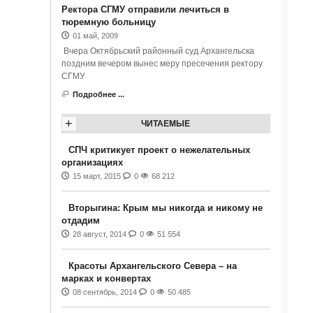
Ректора СГМУ отправили лечиться в
тюремную больницу
01 май, 2009
Вчера Октябрьский районный суд Архангельска
поздним вечером вынес меру пресечения ректору
СГМУ
Подробнее ...
+
ЧИТАЕМЫЕ
СПЧ критикует проект о нежелательных
организациях
15 март, 2015
0
68 212
Вторыгина: Крым мы никогда и никому не
отдадим
28 август, 2014
0
51 554
Красоты Архангельского Севера – на
марках и конвертах
08 сентябрь, 2014
0
50 485