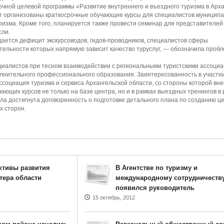
очной целевой программы «Развитие внутреннего и въездного туризма в Арх
т организованы краткосрочные обучающие курсы для специалистов муницип
ризма. Кроме того, планируется также провести семинар для представителей
сли.
дается дефицит экскурсоводов, гидов-проводников, специалистов сферы
ятельности которых напрямую зависит качество туруслуг, — обозначила пробл
ециалистов при тесном взаимодействии с региональными туристскими ассоци
олнительного профессионального образования. Заинтересованность в участи
ссоциация туризма и сервиса Архангельской области, со стороны которой вн
ющих курсов не только на базе центра, но и в рамках выездных тренингов в
ла достигнута договоренность о подготовке детального плана по созданию ц
х сторон.
ктивы развития
В Агентстве по туризму и
тера области
международному сотрудничеств
появился руководитель
15 октябрь, 2012