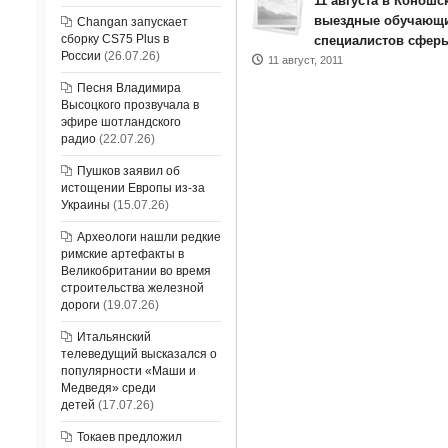
11 августа в Конош
выездные обучающи
Changan запускает
сборку CS75 Plus в
специалистов сферы
России
(26.07.26)
11 август, 2011
Песня Владимира
Высоцкого прозвучала в
эфире шотландского
радио
(22.07.26)
Пушков заявил об
истощении Европы из-за
Украины
(15.07.26)
Археологи нашли редкие
римские артефакты в
Великобритании во время
строительства железной
дороги
(19.07.26)
Итальянский
телеведущий высказался о
популярности «Маши и
Медведя» среди
детей
(17.07.26)
Токаев предложил