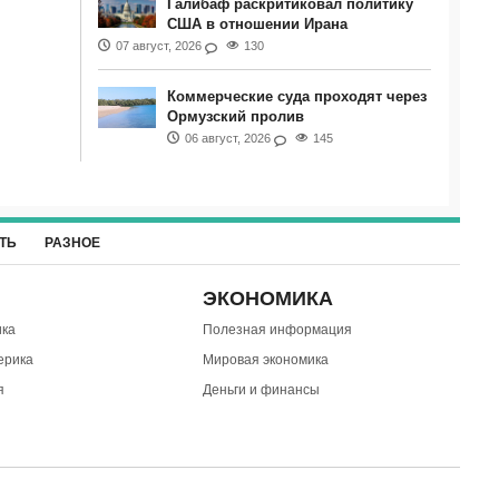
Галибаф раскритиковал политику
США в отношении Ирана
07 август, 2026
130
Коммерческие суда проходят через
Ормузский пролив
06 август, 2026
145
ТЬ
РАЗНОЕ
ЭКОНОМИКА
ка
Полезная информация
ерика
Мировая экономика
я
Деньги и финансы