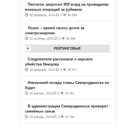
Пентагон запросил $59 млрд на проведение
военных операций за рубежом
09 февраль, 2016
0
49 994
Осень – время гасить долги за
электроэнергию
22 октябрь, 2015
0
48 488
+
РЕЙТИНГОВЫЕ
Следователи рассказали о версиях
убийства Немцова
28 февраль, 2015
0
46 917
Изменений оклада главы Северодвинска не
будет
26 январь, 2018
0
41 052
В администрации Северодвинска проверят
семейные связи
29 январь, 2018
0
41 790