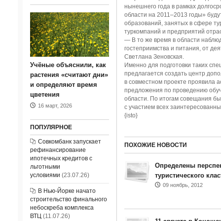
нынешнего года в рамках долгоср
области на
2011–2013 годы»
буду
образований, занятых в сфере ту
туркомпаний и предприятий отра
— В то же время в области наблю
гостеприимства и питания, от де
Светлана Зеновская.
Учёные объяснили, как
Именно для подготовки таких сп
предлагается создать центр доп
растения «считают дни»
в совместном проекте проявила а
и определяют время
предложения по проведению обуча
цветения
области. По итогам совещания бы
16 март, 2026
с участием всех заинтересованны
{isto}
ПОПУЛЯРНОЕ
Совкомбанк запускает
ПОХОЖИЕ НОВОСТИ
рефинансирование
ипотечных кредитов с
Определены перспе
льготными
условиями
(23.07.26)
туристического клас
09 ноябрь, 2012
В Нью-Йорке начато
строительство финального
небоскреба комплекса
ВТЦ
(11.07.26)