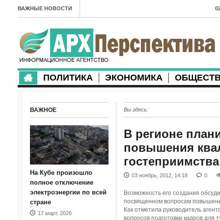
ВАЖНЫЕ НОВОСТИ
0
А
2
в
ПОЛИТИКА
ЭКОНОМИКА
ОБЩЕСТ
2
м
ВАЖНОЕ
Вы здесь:
2
п
В регионе план
повышения квал
2
гостеприимства
2
На Кубе произошло
03 ноябрь, 2012, 14:18
0
м
полное отключение
электроэнергии по всей
Возможность его создания обсуди
1
посвященном вопросам повышени
стране
Как отметила руководитель агент
17 март, 2026
п
вопросов подготовки кадров для 