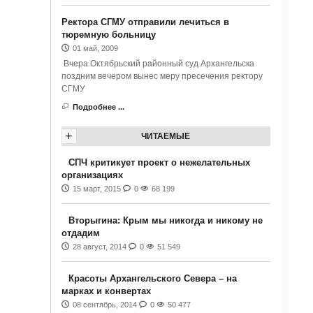
Ректора СГМУ отправили лечиться в
тюремную больницу
01 май, 2009
Вчера Октябрьский районный суд Архангельска
поздним вечером вынес меру пресечения ректору
СГМУ
Подробнее ...
+
ЧИТАЕМЫЕ
СПЧ критикует проект о нежелательных
организациях
15 март, 2015
0
68 199
Вторыгина: Крым мы никогда и никому не
отдадим
28 август, 2014
0
51 549
Красоты Архангельского Севера – на
марках и конвертах
08 сентябрь, 2014
0
50 477