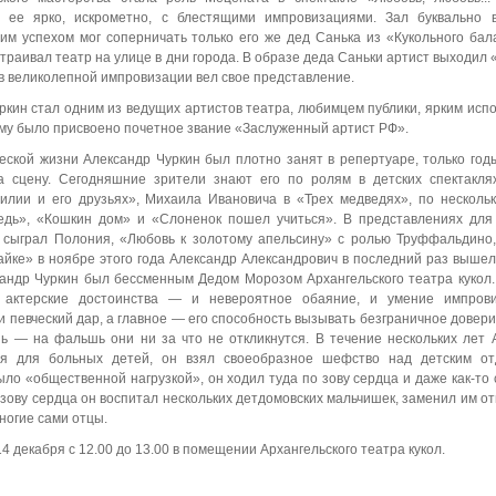
л ее ярко, искрометно, с блестящими импровизациями. Зал буквально 
им успехом мог соперничать только его же дед Санька из «Кукольного бала
траивал театр на улице в дни города. В образе деда Саньки артист выходил 
в великолепной импровизации вел свое представление.
уркин стал одним из ведущих артистов театра, любимцем публики, ярким ис
ему было присвоено почетное звание «Заслуженный артист РФ».
еской жизни Александр Чуркин был плотно занят в репертуаре, только год
а сцену. Сегодняшние зрители знают его по ролям в детских спектакл
илии и его друзьях», Михаила Ивановича в «Трех медведях», по несколь
едь», «Кошкин дом» и «Слоненок пошел учиться». В представлениях для
н сыграл Полония, «Любовь к золотому апельсину» с ролью Труффальдино,
йке» в ноябре этого года Александр Александрович в последний раз вышел 
андр Чуркин был бессменным Дедом Морозом Архангельского театра кукол.
 актерские достоинства — и невероятное обаяние, и умение импрови
и певческий дар, а главное — его способность вызывать безграничное довери
шь — на фальшь они ни за что не откликнутся. В течение нескольких лет 
ия для больных детей, он взял своеобразное шефство над детским о
ло «общественной нагрузкой», он ходил туда по зову сердца и даже как-то
о зову сердца он воспитал нескольких детдомовских мальчишек, заменил им от
ногие сами отцы.
 декабря с 12.00 до 13.00 в помещении Архангельского театра кукол.