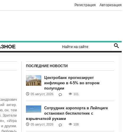
Регистрация
Авторизация
АЗНОЕ
ПОСЛЕДНИЕ НОВОСТИ
Центробанк прогнозирует
инфляцию в 4-5% во втором
полугодии
05 август, 2026
101
сандрович
ий актер.
Сотрудник аэропорта в Лейпциге
ю, он, тем
остановил беспилотник с
й. Зрители
взрывчаткой руками
я», «Игра
05 август, 2026
108
 и другим.
 Любовь!»