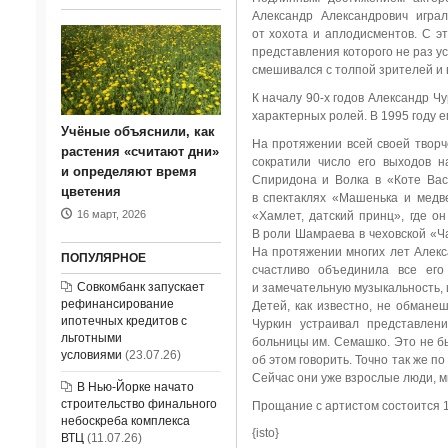
Александр Александрович игра
от хохота и аплодисментов. С эт
представления которого не раз ус
смешивался с толпой зрителей и 
К началу 90-х годов Александр Ч
характерных ролей. В 1995 году 
Учёные объяснили, как
На протяжении всей своей творч
растения «считают дни»
сократили число его выходов н
и определяют время
Спиридона и Волка в «Коте Вас
цветения
в спектаклях «Машенька и медв
16 март, 2026
«Хамлет, датский принц», где о
В роли Шамраева в чеховской «Ча
На протяжении многих лет Алекс
ПОПУЛЯРНОЕ
счастливо объединила все его
Совкомбанк запускает
и замечательную музыкальность, 
рефинансирование
Детей, как известно, не обмане
ипотечных кредитов с
Чуркин устраивал представлен
льготными
больницы им. Семашко. Это не бы
условиями
(23.07.26)
об этом говорить. Точно так же п
Сейчас они уже взрослые люди, м
В Нью-Йорке начато
строительство финального
Прощание с артистом состоится 14
небоскреба комплекса
{isto}
ВТЦ
(11.07.26)