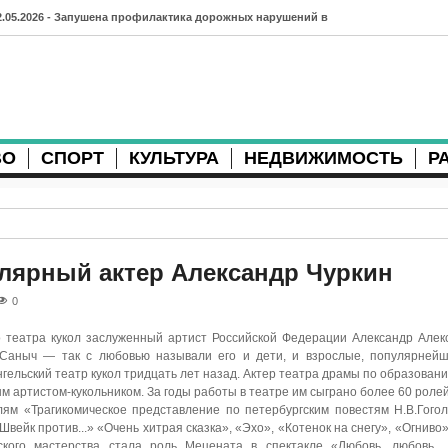
2.05.2026 - Запушена профилактика дорожных нарушений в
рхангельске во время майских праздников
7.04.2026 - Губернатор Архангельской области контролирует
осстановление дорог и реконструкцию площади
ВО
СПОРТ
КУЛЬТУРА
НЕДВИЖИМОСТЬ
Р
3.04.2026 - Детский экологический форум усилит
еждународную повестку
2.04.2026 - Коммунальные разрытия в Архангельске
родолжают затруднять движение
лярный актер Александр Чуркин
1.04.2026 - Выгуливание собак: правила и штрафы в России
0
0.04.2026 - Итоги хоккейного сезона в Архангельске: яркие
о театра кукол заслуженный артист Российской Федерации Александр Алек
 Саныч — так с любовью называли его и дети, и взрослые, популярнейш
атчи и новые победы
гельский театр кукол тридцать лет назад. Актер театра драмы по образовани
ым артистом-кукольником. За годы работы в театре им сыграно более 60 роле
8.04.2026 - Мобильные комплексы фотофиксации Vitronic
клям «Трагикомическое представление по петербургским повестям Н.В.Гогол
Швейк против...» «Очень хитрая сказка», «Эхо», «Котенок на снегу», «Огниво»
оявились в Монтгомери
кого мастерства стала роль Мецената в спектакле «Любовь, любовь...