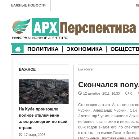
ВАЖНЫЕ НОВОСТИ
0
А
2
в
ПОЛИТИКА
ЭКОНОМИКА
ОБЩЕСТ
2
м
ВАЖНОЕ
Вы здесь:
2
п
Скончался попу
2
12 декабрь, 2011, 16:33
0
2
Скончался артист Архангельског
На Кубе произошло
Чуркин. Александр Чуркин, Сан
м
полное отключение
Александр Чуркин пришел в Архан
электроэнергии по всей
не менее, стал ярким и интересн
1
80-х годов знают его по спекта
стране
в котенка по имени Гав», «Иосиф 
17 март, 2026
п
Подлинным достижением актерс