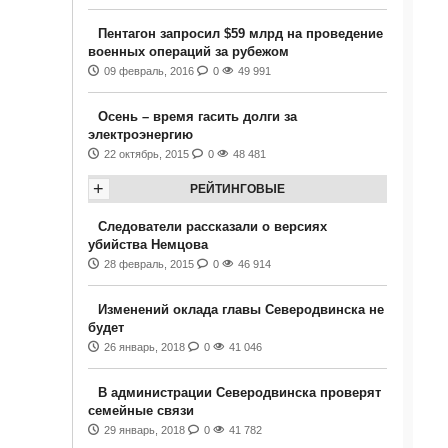
Пентагон запросил $59 млрд на проведение
военных операций за рубежом
09 февраль, 2016
0
49 991
Осень – время гасить долги за
электроэнергию
22 октябрь, 2015
0
48 481
+
РЕЙТИНГОВЫЕ
Следователи рассказали о версиях
убийства Немцова
28 февраль, 2015
0
46 914
Изменений оклада главы Северодвинска не
будет
26 январь, 2018
0
41 046
В администрации Северодвинска проверят
семейные связи
29 январь, 2018
0
41 782