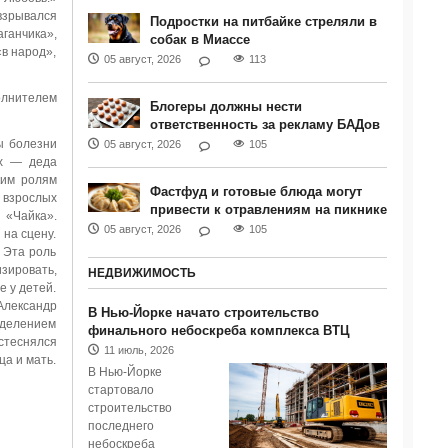
взрывался
Подростки на питбайке стреляли в
ганчика»,
собак в Миассе
«в народ»,
05 август, 2026
113
полнителем
Блогеры должны нести
ответственность за рекламу БАДов
ы болезни
05 август, 2026
105
ях — деда
ким ролям
Фастфуд и готовые блюда могут
 взрослых
привести к отравлениям на пикнике
 «Чайка».
05 август, 2026
105
на сцену.
 Эта роль
зировать,
НЕДВИЖИМОСТЬ
е у детей.
Александр
В Нью-Йорке начато строительство
тделением
финального небоскреба комплекса ВТЦ
 стеснялся
11 июль, 2026
ца и мать.
В Нью-Йорке
стартовало
строительство
последнего
небоскреба