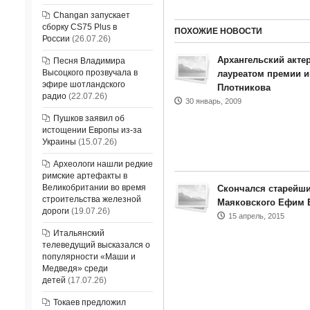
Changan запускает
сборку CS75 Plus в
ПОХОЖИЕ НОВОСТИ
России
(26.07.26)
Архангельский актер
Песня Владимира
Высоцкого прозвучала в
лауреатом премии и
эфире шотландского
Плотникова
радио
(22.07.26)
30 январь, 2009
Пушков заявил об
истощении Европы из-за
Украины
(15.07.26)
Археологи нашли редкие
римские артефакты в
Великобритании во время
Скончался старейши
строительства железной
Маяковского Ефим 
дороги
(19.07.26)
15 апрель, 2015
Итальянский
телеведущий высказался о
популярности «Маши и
Медведя» среди
детей
(17.07.26)
Токаев предложил