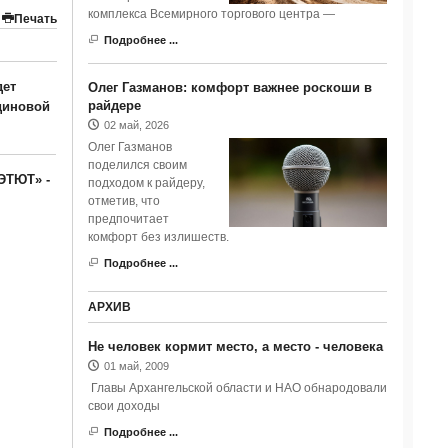
комплекса Всемирного торгового центра —
Печать
Подробнее ...
дет
Олег Газманов: комфорт важнее роскоши в
райдере
диновой
02 май, 2026
Олег Газманов
поделился своим
ЭТЮТ» -
подходом к райдеру,
отметив, что
предпочитает
комфорт без излишеств.
Подробнее ...
АРХИВ
Не человек кормит место, а место - человека
01 май, 2009
Главы Архангельской области и НАО обнародовали
свои доходы
Подробнее ...