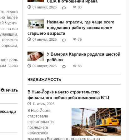
США в отношении Ирана
07 август, 2026
80
 колледжа
ано более
Названы отрасли, где чаще всего
гей Чуркин
предлагают работу соискателям
ось на его
старшего возраста
думающим,
07 август, 2026
79
 касается
 опросам,
У Валерия Карпина родился шестой
ребёнок
лняет роль
азы Гаева
06 август, 2026
88
НЕДВИЖИМОСТЬ
Печать
В Нью-Йорке начато строительство
финального небоскреба комплекса ВТЦ
11 июль, 2026
В Нью-Йорке
ександр
стартовало
строительство
последнего
небоскреба
комплекса Всемирного торгового центра —