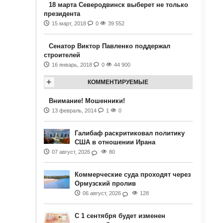
18 марта Северодвинск выберет не только
президента
15 март, 2018
0
39 552
Сенатор Виктор Павленко поддержал
строителей
16 январь, 2018
0
44 900
+
КОММЕНТИРУЕМЫЕ
Внимание! Мошенники!
13 февраль, 2014
1
0
Галибаф раскритиковал политику
США в отношении Ирана
07 август, 2026
80
Коммерческие суда проходят через
Ормузский пролив
06 август, 2026
128
С 1 сентября будет изменен