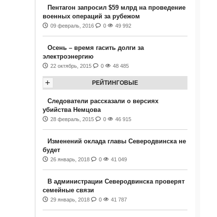
Пентагон запросил $59 млрд на проведение
военных операций за рубежом
09 февраль, 2016
0
49 992
Осень – время гасить долги за
электроэнергию
22 октябрь, 2015
0
48 485
+
РЕЙТИНГОВЫЕ
Следователи рассказали о версиях
убийства Немцова
28 февраль, 2015
0
46 915
Изменений оклада главы Северодвинска не
будет
26 январь, 2018
0
41 049
В администрации Северодвинска проверят
семейные связи
29 январь, 2018
0
41 787