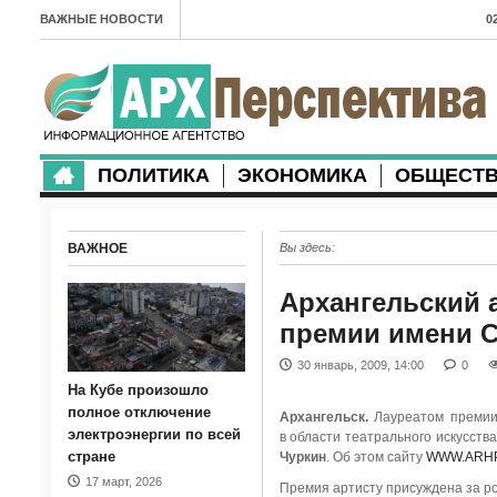
ВАЖНЫЕ НОВОСТИ
0
А
2
в
ПОЛИТИКА
ЭКОНОМИКА
ОБЩЕСТ
2
м
ВАЖНОЕ
Вы здесь:
2
п
Архангельский 
премии имени С
2
30 январь, 2009, 14:00
0
2
На Кубе произошло
м
полное отключение
Архангельск.
Лауреатом премии 
электроэнергии по всей
в области театрального искусств
1
стране
Чуркин
. Об этом сайту
WWW.ARHP
17 март, 2026
п
Премия артисту присуждена за р