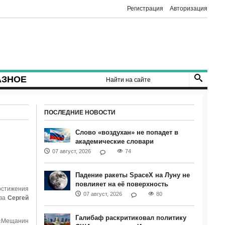
Регистрация
Авторизация
АЗНОЕ
ПОСЛЕДНИЕ НОВОСТИ
Слово «воздухан» не попадет в
академические словари
07 август, 2026
74
Падение ракеты SpaceX на Луну не
повлияет на её поверхность
остижения
07 август, 2026
80
ова
Сергей
Галибаф раскритиковал политику
(«Мещанин