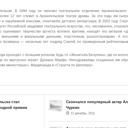
гельске. В 1994 году он окончил театральное отделение Архангельского
 более 12 лет служит в Архангельском театре драмы. За эти годы им сыгр
 и зарубежной классики, спектаклях детского репертуара. В 2002 году Сер
ьтет Российской академии театрального искусства, что, несомненно, отразил
 оценивают творчество артиста коллеги, критики, находят его актером «
и внешними и вокальными данными, пластичным, разноплановым». А что
то безмерна — несколько лет подряд Сергей, по проведенным рейтинговым
егда проходят с большим успехом, будь то «Женитьба Белугина», где он испо
 где он виртуозно играет Дункана Марфи. Неподражаемы созданные им обр
поже министерше», Фердинанда в «Страсти по Шиллеру».
льска стал
Скончался популярный актер Ал
родной премии
Чуркин
12 декабрь, 2011