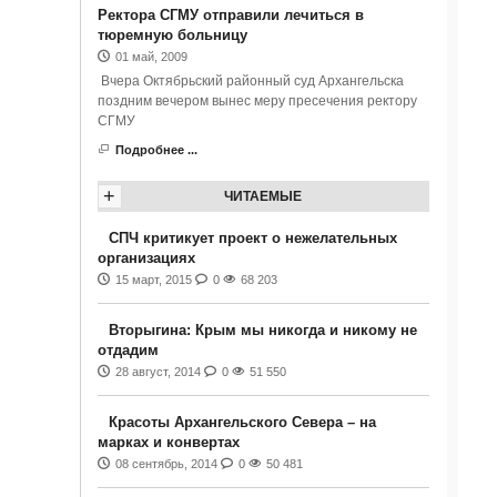
Ректора СГМУ отправили лечиться в
тюремную больницу
01 май, 2009
Вчера Октябрьский районный суд Архангельска
поздним вечером вынес меру пресечения ректору
СГМУ
Подробнее ...
+
ЧИТАЕМЫЕ
СПЧ критикует проект о нежелательных
организациях
15 март, 2015
0
68 203
Вторыгина: Крым мы никогда и никому не
отдадим
28 август, 2014
0
51 550
Красоты Архангельского Севера – на
марках и конвертах
08 сентябрь, 2014
0
50 481