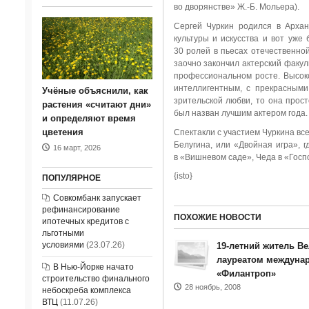
во дворянстве» Ж.-Б. Мольера).
Сергей Чуркин родился в Архан
культуры и искусства и вот уже
30 ролей в пьесах отечественной
заочно закончил актерский факул
профессиональном росте. Высоко
интеллигентным, с прекрасным
Учёные объяснили, как
зрительской любви, то она прос
растения «считают дни»
был назван лучшим актером года.
и определяют время
цветения
Спектакли с участием Чуркина вс
Белугина, или «Двойная игра»,
16 март, 2026
в «Вишневом саде», Чеда в «Гос
{isto}
ПОПУЛЯРНОЕ
Совкомбанк запускает
рефинансирование
ПОХОЖИЕ НОВОСТИ
ипотечных кредитов с
льготными
условиями
(23.07.26)
19-летний житель Ве
лауреатом междуна
В Нью-Йорке начато
«Филантроп»
строительство финального
28 ноябрь, 2008
небоскреба комплекса
ВТЦ
(11.07.26)