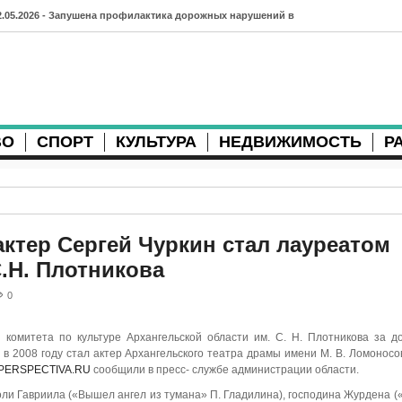
2.05.2026 - Запушена профилактика дорожных нарушений в
рхангельске во время майских праздников
7.04.2026 - Губернатор Архангельской области контролирует
осстановление дорог и реконструкцию площади
ВО
СПОРТ
КУЛЬТУРА
НЕДВИЖИМОСТЬ
Р
3.04.2026 - Детский экологический форум усилит
еждународную повестку
2.04.2026 - Коммунальные разрытия в Архангельске
родолжают затруднять движение
актер Сергей Чуркин стал лауреатом
.Н. Плотникова
1.04.2026 - Выгуливание собак: правила и штрафы в России
0
0.04.2026 - Итоги хоккейного сезона в Архангельске: яркие
атчи и новые победы
комитета по культуре Архангельской области им. С. Н. Плотникова за д
а в 2008 году стал актер Архангельского театра драмы имени М. В. Ломонос
8.04.2026 - Мобильные комплексы фотофиксации Vitronic
ERSPECTIVA.RU
сообщили в пресс- службе администрации области.
оявились в Монтгомери
оли Гавриила («Вышел ангел из тумана» П. Гладилина), господина Журдена 