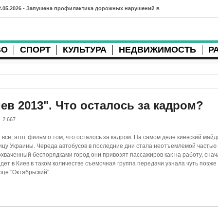
2.05.2026 - Запушена профилактика дорожных нарушений в
рхангельске во время майских праздников
7.04.2026 - Губернатор Архангельской области контролирует
ВО
СПОРТ
КУЛЬТУРА
НЕДВИЖИМОСТЬ
Р
осстановление дорог и реконструкцию площади
3.04.2026 - Детский экологический форум усилит
еждународную повестку
в 2013". Что осталось за кадром?
2.04.2026 - Коммунальные разрытия в Архангельске
2 667
родолжают затруднять движение
все, этот фильм о том, что осталось за кадром. На самом деле киевский майд
1.04.2026 - Выгуливание собак: правила и штрафы в России
ицу Украины. Череда автобусов в последние дни стала неотъемлемой частью 
охваченный беспорядками город они привозят пассажиров как на работу, снач
0.04.2026 - Итоги хоккейного сезона в Архангельске: яркие
едет в Киев в таком количестве съемочная группа передачи узнала чуть позже 
це "Октябрьский".
атчи и новые победы
8.04.2026 - Мобильные комплексы фотофиксации Vitronic
оявились в Монтгомери