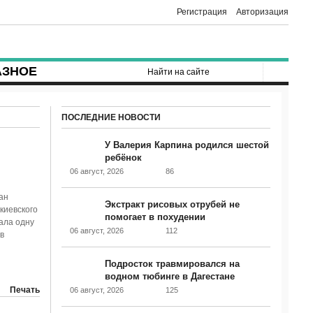
Регистрация
Авторизация
АЗНОЕ
ПОСЛЕДНИЕ НОВОСТИ
У Валерия Карпина родился шестой
ребёнок
06 август, 2026
86
ан
Экстракт рисовых отрубей не
киевского
помогает в похудении
ала одну
06 август, 2026
112
в
Подросток травмировался на
водном тюбинге в Дагестане
Печать
06 август, 2026
125