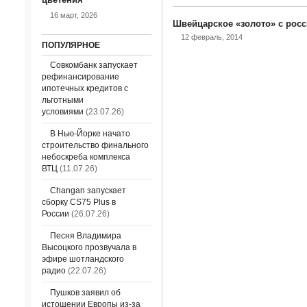
16 март, 2026
Швейцарское «золото» с рос
12 февраль, 2014
ПОПУЛЯРНОЕ
Совкомбанк запускает
рефинансирование
ипотечных кредитов с
льготными
условиями
(23.07.26)
В Нью-Йорке начато
строительство финального
небоскреба комплекса
ВТЦ
(11.07.26)
Changan запускает
сборку CS75 Plus в
России
(26.07.26)
Песня Владимира
Высоцкого прозвучала в
эфире шотландского
радио
(22.07.26)
Пушков заявил об
истощении Европы из-за