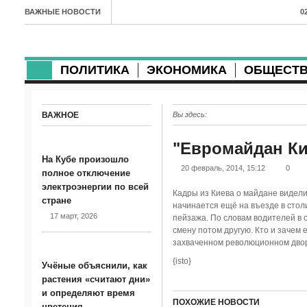
ВАЖНЫЕ НОВОСТИ
0
А
2
ПОЛИТИКА
ЭКОНОМИКА
ОБЩЕСТ
в
2
ВАЖНОЕ
Вы здесь:
м
"Евромайдан Кие
2
На Кубе произошло
20 февраль, 2014, 15:12
0
полное отключение
п
электроэнергии по всей
Кадры из Киева о майдане видели 
стране
2
начинается ещё на въезде в стол
17 март, 2026
пейзажа. По словам водителей в 
2
смену потом другую. Кто и зачем 
захваченном революционном двор
м
{isto}
Учёные объяснили, как
1
растения «считают дни»
и определяют время
п
ПОХОЖИЕ НОВОСТИ
цветения