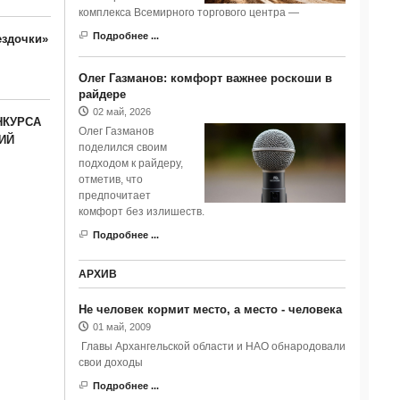
комплекса Всемирного торгового центра —
Подробнее ...
ездочки»
Олег Газманов: комфорт важнее роскоши в
райдере
02 май, 2026
НКУРСА
Олег Газманов
ИЙ
поделился своим
подходом к райдеру,
отметив, что
предпочитает
комфорт без излишеств.
Подробнее ...
АРХИВ
Не человек кормит место, а место - человека
01 май, 2009
Главы Архангельской области и НАО обнародовали
свои доходы
Подробнее ...