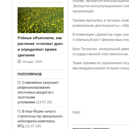
основе Экспертно-консультацион
Экспертно-консультационного со
организаций.
Премия вручалась в четырех ном
ревизионная деятельность», «Юр
В номинации «Директор года» ра
Учёные объяснили, как
стабильный рост финансовых пока
растения «считают дни»
Ваге Петросян, генеральный дир
и определяют время
государственной собственностью 
цветения
16 март, 2026
Также премию по управлению госу
миллиардов рублей получил ген
ПОПУЛЯРНОЕ
Совкомбанк запускает
рефинансирование
ипотечных кредитов с
льготными
условиями
(23.07.26)
В Нью-Йорке начато
{isto}
строительство финального
небоскреба комплекса
ВТЦ
(11.07.26)