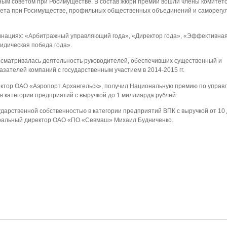
ным советом при Росимуществе. В состав жюри премии вошли члены комитет
вета при Росимуществе, профильных общественных объединений и саморегу
инациях: «Арбитражный управляющий года», «Директор года», «Эффективна
идическая победа года».
ссматривалась деятельность руководителей, обеспечивших существенный и
зателей компаний с государственным участием в 2014-2015 гг.
ектор ОАО «Аэропорт Архангельск», получил Национальную премию по управ
в категории предприятий с выручкой до 1 миллиарда рублей.
дарственной собственностью в категории предприятий ВПК с выручкой от 10 
еральный директор ОАО «ПО «Севмаш» Михаил Будниченко.