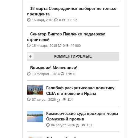
18 марта Северодвинск выберет не только
президента
15 март, 2018
0
39 552
Сенатор Виктор Павленко поддержал
строителей
16 январь, 2018
0
44 900
+
КОММЕНТИРУЕМЫЕ
Внимание! Мошенники!
13 февраль, 2014
1
0
Галибаф раскритиковал политику
США в отношении Ирана
07 август, 2026
114
Коммерческие суда проходят через
Ормузский пролив
06 август, 2026
131