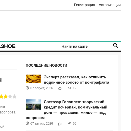
Регистрация
Авторизация
АЗНОЕ
ПОСЛЕДНИЕ НОВОСТИ
Эксперт рассказал, как отличить
н
подлинное золото от контрафакта
07 август, 2026
12
Светозар Головлев: творческий
нию
кредит исчерпан, коммунальный
аэропорта
долг — превышен, жильё — под
вопросом
07 август, 2026
65
кой