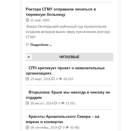
Ректора СГМУ отправили лечиться в
тюремную больницу
01 май, 2009
Вчера Октябрьский районный суд Архангельска
поздним вечером вынес меру пресечения ректору
СГМУ
Подробнее ...
+
ЧИТАЕМЫЕ
СПЧ критикует проект о нежелательных
организациях
15 март, 2015
0
68 203
Вторыгина: Крым мы никогда и никому не
отдадим
28 август, 2014
0
51 551
Красоты Архангельского Севера – на
марках и конвертах
08 сентябрь, 2014
0
50 481