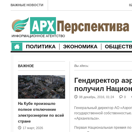
ВАЖНЫЕ НОВОСТИ
0
А
2
в
ПОЛИТИКА
ЭКОНОМИКА
ОБЩЕСТ
2
м
ВАЖНОЕ
Вы здесь:
2
п
Гендиректор аэ
получил Нацио
2
08 декабрь, 2016, 01:24
0
2
На Кубе произошло
Генеральный директор АО «Аэроп
м
полное отключение
государственной собственностью.
электроэнергии по всей
«Архангельск».
1
стране
Первая Национальная премия по 
17 март, 2026
п