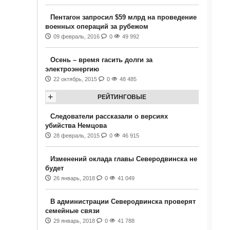
Пентагон запросил $59 млрд на проведение
военных операций за рубежом
09 февраль, 2016
0
49 992
Осень – время гасить долги за
электроэнергию
22 октябрь, 2015
0
48 485
+
РЕЙТИНГОВЫЕ
Следователи рассказали о версиях
убийства Немцова
28 февраль, 2015
0
46 915
Изменений оклада главы Северодвинска не
будет
26 январь, 2018
0
41 049
В администрации Северодвинска проверят
семейные связи
29 январь, 2018
0
41 788