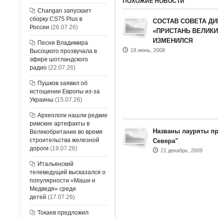
ПОХОЖИЕ НОВОСТИ
Changan запускает
сборку CS75 Plus в
СОСТАВ СОВЕТА Д
России
(26.07.26)
«ПРИСТАНЬ ВЕЛИКИ
ИЗМЕНИЛСЯ
Песня Владимира
18 июнь, 2008
Высоцкого прозвучала в
эфире шотландского
радио
(22.07.26)
Пушков заявил об
истощении Европы из-за
Украины
(15.07.26)
Археологи нашли редкие
римские артефакты в
Названы лауряты п
Великобритании во время
строительства железной
Севера"
дороги
(19.07.26)
21 декабрь, 2009
Итальянский
телеведущий высказался о
популярности «Маши и
Медведя» среди
детей
(17.07.26)
Токаев предложил