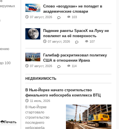
ов
Слово «воздухан» не попадет в
лируемых
академические словари
07 август, 2026
103
я
Падение ракеты SpaceX на Луну не
повлияет на её поверхность
07 август, 2026
107
лению
Галибаф раскритиковал политику
США в отношении Ирана
до 100
07 август, 2026
114
НЕДВИЖИМОСТЬ
В Нью-Йорке начато строительство
финального небоскреба комплекса ВТЦ
11 июль, 2026
В Нью-Йорке
стартовало
строительство
Печать
последнего
небоскреба