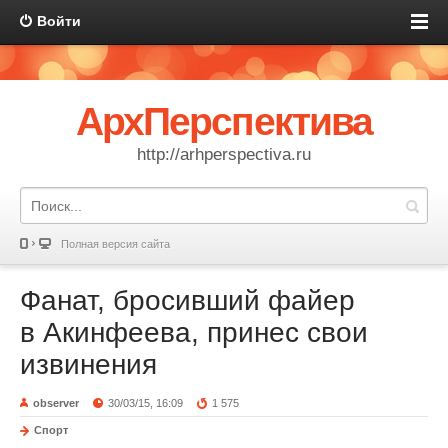
Войти
АрхПерспектива
http://arhperspectiva.ru
Полная версия сайта
Фанат, бросивший файер
в Акинфеева, принес свои
извинения
observer
30/03/15, 16:09
1 575
Спорт