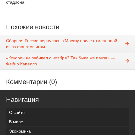
стадиона.
Похожие новости
Сборная России вернулась в Москву после отмененной
из-за фанатов игры
«Кокорин не забивал с ноября? Так была же пауза» —
Фабио Капелло
Комментарии (0)
Навигация
О сайте
В мире
Экономика