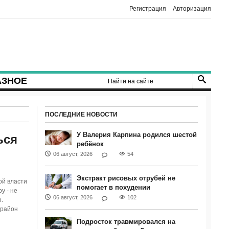
Регистрация
Авторизация
АЗНОЕ
ПОСЛЕДНИЕ НОВОСТИ
У Валерия Карпина родился шестой
ься
ребёнок
06 август, 2026
54
Экстракт рисовых отрубей не
ой власти
помогает в похудении
у - не
06 август, 2026
102
.
(район
Подросток травмировался на