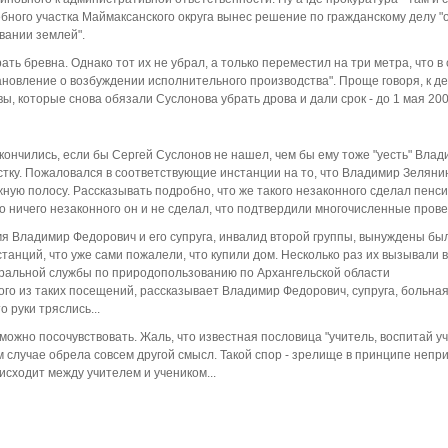
ебного участка Маймаксанского округа вынес решение по гражданскому делу "
вании землей".
ть бревна. Однако тот их не убрал, а только переместил на три метра, что в
ановление о возбуждении исполнительного производства". Проще говоря, к д
, которые снова обязали Суслонова убрать дрова и дали срок - до 1 мая 200
акончились, если бы Сергей Суслонов не нашел, чем бы ему тоже "уесть" Вла
стку. Пожаловался в соответствующие инстанции на то, что Владимир Зеляни
ную полосу. Рассказывать подробно, что же такого незаконного сделал пенси
о ничего незаконного он и не сделал, что подтвердили многочисленные прове
ремя Владимир Федорович и его супруга, инвалид второй группы, вынуждены бы
танций, что уже сами пожалели, что купили дом. Несколько раз их вызывали в
еральной службы по природопользованию по Архангельской области
ого из таких посещений, рассказывает Владимир Федорович, супруга, больна
о руки тряслись...
ожно посочувствовать. Жаль, что известная пословица "учитель, воспитай уч
ом случае обрела совсем другой смысл. Такой спор - зрелище в принципе непр
исходит между учителем и учеником...