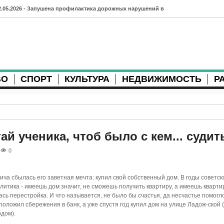
2.05.2026 - Запушена профилактика дорожных нарушений в
рхангельске во время майских праздников
7.04.2026 - Губернатор Архангельской области контролирует
осстановление дорог и реконструкцию площади
ВО
СПОРТ
КУЛЬТУРА
НЕДВИЖИМОСТЬ
Р
3.04.2026 - Детский экологический форум усилит
еждународную повестку
2.04.2026 - Коммунальные разрытия в Архангельске
родолжают затруднять движение
ай ученика, чтоб было с кем... судит
1.04.2026 - Выгуливание собак: правила и штрафы в России
0
0.04.2026 - Итоги хоккейного сезона в Архангельске: яркие
ча сбылась его заветная мечта: купил свой собственный дом. В годы советск
атчи и новые победы
олитика - имеешь дом значит, не сможешь получить квартиру, а имеешь квартир
ась перестройка. И что называется, не было бы счастья, да несчастье помогло
8.04.2026 - Мобильные комплексы фотофиксации Vitronic
оложил сбережения в банк, а уже спустя год купил дом на улице Ладож-ской 
дом).
оявились в Монтгомери