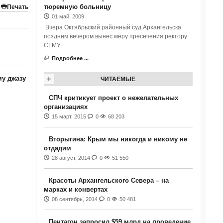
тюремную больницу
Печать
01 май, 2009
Вчера Октябрьский районный суд Архангельска
поздним вечером вынес меру пресечения ректору
СГМУ
Подробнее ...
+
му джазу
ЧИТАЕМЫЕ
СПЧ критикует проект о нежелательных
организациях
15 март, 2015
0
68 203
Вторыгина: Крым мы никогда и никому не
отдадим
28 август, 2014
0
51 550
Красоты Архангельского Севера – на
марках и конвертах
08 сентябрь, 2014
0
50 481
Пентагон запросил $59 млрд на проведение