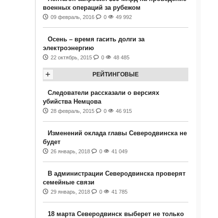
военных операций за рубежом
09 февраль, 2016
0
49 992
Осень – время гасить долги за
электроэнергию
22 октябрь, 2015
0
48 485
+
РЕЙТИНГОВЫЕ
Следователи рассказали о версиях
убийства Немцова
28 февраль, 2015
0
46 915
Изменений оклада главы Северодвинска не
будет
26 январь, 2018
0
41 049
В администрации Северодвинска проверят
семейные связи
29 январь, 2018
0
41 785
18 марта Северодвинск выберет не только