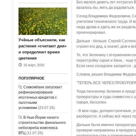
Без малого девять лет потратил В
казалось бы, жить да радоваться,
Сосед Владимира Федоровича, Сер
учителем технического труда. И в
сюда дрова и здесь же их разделы
проигнорировал.
Учёные объяснили, как
Дальше - больше. Сергей Суслонов
растения «считают дни»
строил его дед, а значит, дом и в
и определяют время
То, что Зелянину с вторжением со
цветения
перестройку сарая и бани, - еще 
16 март, 2026
Если сено соседское загорится - 
Словом, решил Владимир Федоров
ПОПУЛЯРНОЕ
"ТЕПЕРЬ ВСЕ ЧЕРЕЗ ПРОКУРОРА
Совкомбанк запускает
Тогда пенсионер Зелянин и предста
рефинансирование
прокуратуры и суды совместно с 
ипотечных кредитов с
говоря, бессилен.
льготными
условиями
(23.07.26)
- В мои годы, доперестроечные, у
разберется. А сейчас всё через п
В Нью-Йорке начато
строительство финального
Дальше была именно прокуратура.
небоскреба комплекса
проверки направлены в прокурату
ВТЦ
(11.07.26)
разбирательства и привлечения ви