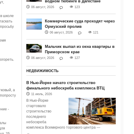
водном тюбинге в Дагестане
ут,
06 август, 2026
123
 в школе
Коммерческие суда проходят через
таскать
Ормузский пролив
 просьбу
06 август, 2026
121
ремя
Мальчик выпал из окна квартиры в
Приморском крае
06 август, 2026
127
огореть.
НЕДВИЖИМОСТЬ
В Нью-Йорке начато строительство
финального небоскреба комплекса ВТЦ
тковый, а
11 июль, 2026
 попросту
В Нью-Йорке
стартовало
ние -
строительство
последнего
небоскреба
иалы
комплекса Всемирного торгового центра —
для
уд. 25