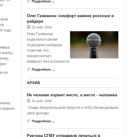
Подробнее ...
об
Олег Газманов: комфорт важнее роскоши в
 свою
райдере
елу
02 май, 2026
8 года.
Олег Газманов
поделился своим
подходом к райдеру,
димира
отметив, что
н якобы
предпочитает
онер,
комфорт без излишеств.
рки.
Подробнее ...
ли из
АРХИВ
я
Не человек кормит место, а место - человека
01 май, 2009
еника,
Главы Архангельской области и НАО обнародовали
иглядное,
свои доходы
Подробнее ...
Ректора СГМУ отправили лечиться в