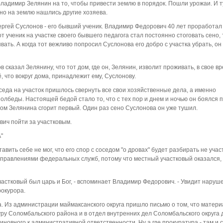
ладимир Зелянин на то, чтобы привести землю в порядок. Пошли урожаи. И т
 но на землю нашлись другие хозяева.
гей Суслонов - его бывший ученик. Владимир Федорович 40 лет проработал
от ученик на участке своего бывшего педагога стал постоянно стоговать сено, 
вать. А когда тот вежливо попросил Суслонова его добро с участка убрать, он
 сказал Зелянину, что тот дом, где он, Зелянин, изволит проживать, в свое в
сё, что вокруг дома, принадлежит ему, Суслонову.
седа на участок пришлось свернуть все свои хозяйственные дела, а именно
полбеды. Настоящей бедой стало то, что с тех пор и днем и ночью он боялся п
дом Зелянина сгорит первый. Один раз сено Суслонова он уже тушил.
ич пойти за участковым.
"
вить себе не мог, что его спор с соседом "о дровах" будет разбирать не учас
управлениями федеральных служб, потому что местный участковый оказался,
частковый был царь и Бог, - вспоминает Владимир Федорович. - Увидит наруше
рокурора.
 Из администрации маймаксанского округа пришло письмо о том, что матер
ру Соломбальского района и в отдел внутренних дел Соломбальского округа 
новного к административной ответственности. Ну а где прокуратура - там и с