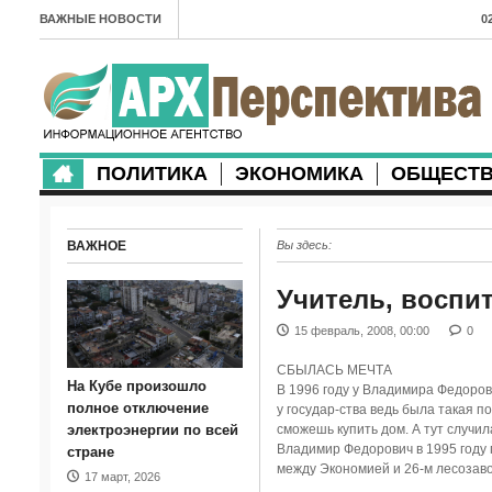
ВАЖНЫЕ НОВОСТИ
0
А
2
в
ПОЛИТИКА
ЭКОНОМИКА
ОБЩЕСТ
2
м
ВАЖНОЕ
Вы здесь:
2
п
Учитель, воспит
2
15 февраль, 2008, 00:00
0
2
СБЫЛАСЬ МЕЧТА
На Кубе произошло
В 1996 году у Владимира Федорови
м
полное отключение
у государ-ства ведь была такая п
электроэнергии по всей
сможешь купить дом. А тут случил
1
Владимир Федорович в 1995 году п
стране
между Экономией и 26-м лесозаво
17 март, 2026
п