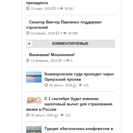
президента
15 март, 2018
0
39 551
Сенатор Виктор Павленко поддержал
строителей
16 январь, 2018
0
44 898
+
КОММЕНТИРУЕМЫЕ
Внимание! Мошенники!
13 февраль, 2014
1
0
Коммерческие суда проходят через
Ормузский пролив
06 август, 2026
121
С 1 сентября будет изменен
налоговый вычет для страхования
жизни в России
05 август, 2026
122
Турция обеспокоена конфликтом в