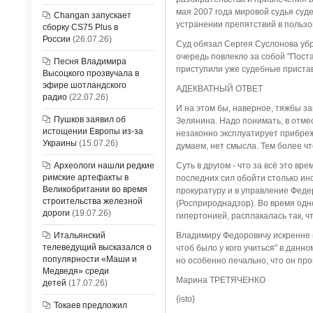
мая 2007 года мировой судья суд
Changan запускает
устранении препятствий в пользо
сборку CS75 Plus в
России
(26.07.26)
Суд обязал Сергея Суслонова убра
очередь повлекло за собой "Пост
Песня Владимира
приступили уже судебные приставы
Высоцкого прозвучала в
эфире шотландского
АДЕКВАТНЫЙ ОТВЕТ
радио
(22.07.26)
И на этом бы, наверное, тяжбы з
Пушков заявил об
Зелянина. Надо понимать, в отме
истощении Европы из-за
незаконно эксплуатирует прибреж
Украины
(15.07.26)
думаем, нет смысла. Тем более чт
Археологи нашли редкие
Суть в другом - что за всё это в
римские артефакты в
последних сил обойти столько инс
Великобритании во время
прокуратуру и в управление Фед
строительства железной
(Росприроднадзор). Во время одн
дороги
(19.07.26)
гипертонией, расплакалась так, чт
Итальянский
Владимиру Федоровичу искренне м
телеведущий высказался о
чтоб было у кого учиться" в данн
популярности «Маши и
но особенно печально, что он про
Медведя» среди
Марина ТРЕТЯЧЕНКО
детей
(17.07.26)
{isto}
Токаев предложил