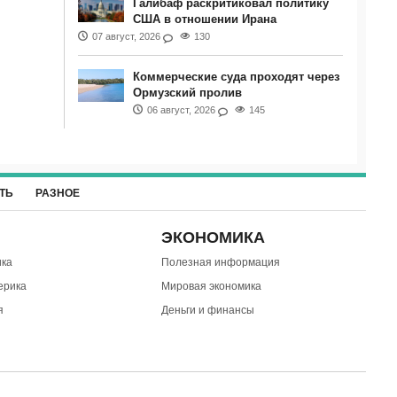
Галибаф раскритиковал политику
США в отношении Ирана
07 август, 2026
130
Коммерческие суда проходят через
Ормузский пролив
06 август, 2026
145
ТЬ
РАЗНОЕ
ЭКОНОМИКА
ка
Полезная информация
ерика
Мировая экономика
я
Деньги и финансы