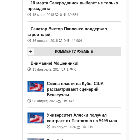
18 марта Северодвинск выберет не только
президента
15 март, 2018
0
39 554
Сенатор Виктор Павленко поддержал
строителей
16 январь, 2018
0
44 904
+
КОММЕНТИРУЕМЫЕ
Внимание! Мошенники!
13 февраль, 2014
1
0
Смена власти на Кубе: США
рассматривают сценарий
Венесуэлы
08 август, 2026
142
Университет Аляски получил
контракт от Пентагона на $499 млн
08 август, 2026
119