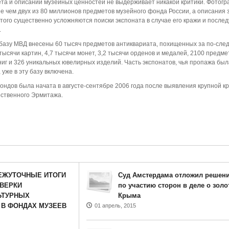
чета и описаний музейных ценностей не выдерживает никакой критики. Фотог
ее чем двух из 80 миллионов предметов музейного фонда России, а описания 
 этого существенно усложняются поиски экспоната в случае его кражи и посл
.
базу МВД внесены 60 тысяч предметов антиквариата, похищенных за по-сле
5 тысячи картин, 4,7 тысячи монет, 3,2 тысячи орденов и медалей, 2100 предме
ниг и 326 уникальных ювелирных изделий. Часть экспонатов, чья пропажа был
 уже в эту базу включена.
ндов была начата в августе-сентябре 2006 года после выявления крупной к
рственного Эрмитажа.
ЕЖУТОЧНЫЕ ИТОГИ
Суд Амстердама отложил решен
ВЕРКИ
по участию сторон в деле о золо
ЬТУРНЫХ
Крыма
 В ФОНДАХ МУЗЕЕВ
01 апрель, 2015