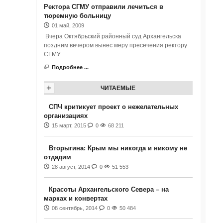
Ректора СГМУ отправили лечиться в
тюремную больницу
01 май, 2009
Вчера Октябрьский районный суд Архангельска
поздним вечером вынес меру пресечения ректору
СГМУ
Подробнее ...
+
ЧИТАЕМЫЕ
СПЧ критикует проект о нежелательных
организациях
15 март, 2015
0
68 211
Вторыгина: Крым мы никогда и никому не
отдадим
28 август, 2014
0
51 553
Красоты Архангельского Севера – на
марках и конвертах
08 сентябрь, 2014
0
50 484