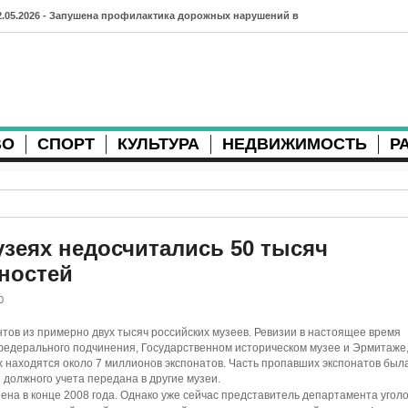
2.05.2026 - Запушена профилактика дорожных нарушений в
рхангельске во время майских праздников
7.04.2026 - Губернатор Архангельской области контролирует
осстановление дорог и реконструкцию площади
ВО
СПОРТ
КУЛЬТУРА
НЕДВИЖИМОСТЬ
Р
3.04.2026 - Детский экологический форум усилит
еждународную повестку
2.04.2026 - Коммунальные разрытия в Архангельске
родолжают затруднять движение
узеях недосчитались 50 тысяч
ностей
1.04.2026 - Выгуливание собак: правила и штрафы в России
0
0.04.2026 - Итоги хоккейного сезона в Архангельске: яркие
тов из примерно двух тысяч российских музеев. Ревизии в настоящее время
атчи и новые победы
федерального подчинения, Государственном историческом музее и Эрмитаже,
х находятся около 7 миллионов экспонатов. Часть пропавших экспонатов был
8.04.2026 - Мобильные комплексы фотофиксации Vitronic
 должного учета передана в другие музеи.
ена в конце 2008 года. Однако уже сейчас представитель департамента угол
оявились в Монтгомери