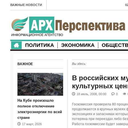
ВАЖНЫЕ НОВОСТИ
0
А
2
в
ПОЛИТИКА
ЭКОНОМИКА
ОБЩЕСТ
2
м
ВАЖНОЕ
Вы здесь:
2
п
В российских м
культурных цен
2
18 июль, 2008, 00:00
0
2
На Кубе произошло
Госкомиссия проверила 80 процен
м
полное отключение
продолжаются в крупных музеях 
электроэнергии по всей
экспозициях и запасниках которы
1
стране
потеряна при переездах либо без
Работа госкомиссии будет заверш
17 март, 2026
п