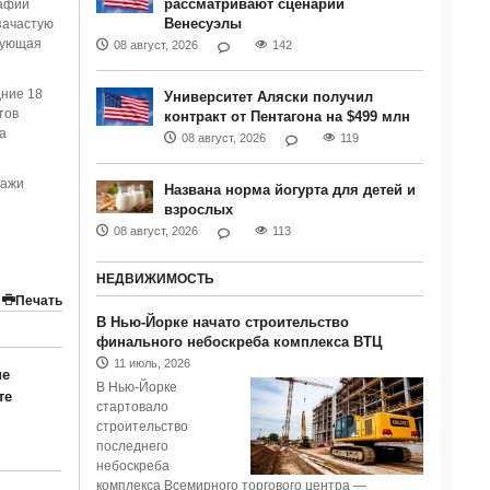
рассматривают сценарий
рафии
Венесуэлы
зачастую
едующая
08 август, 2026
142
дние 18
Университет Аляски получил
тов
контракт от Пентагона на $499 млн
а
08 август, 2026
119
ражи
Названа норма йогурта для детей и
взрослых
08 август, 2026
113
НЕДВИЖИМОСТЬ
Печать
В Нью-Йорке начато строительство
финального небоскреба комплекса ВТЦ
11 июль, 2026
ие
В Нью-Йорке
те
стартовало
строительство
последнего
небоскреба
комплекса Всемирного торгового центра —