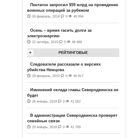
Пентагон запросил $59 млрд на проведение
военных операций за рубежом
09 февраль, 2016
0
49 994
Осень – время гасить долги за
электроэнергию
22 октябрь, 2015
0
48 488
+
РЕЙТИНГОВЫЕ
Следователи рассказали о версиях
убийства Немцова
28 февраль, 2015
0
46 917
Изменений оклада главы Северодвинска не
будет
26 январь, 2018
0
41 052
В администрации Северодвинска проверят
семейные связи
29 январь, 2018
0
41 789