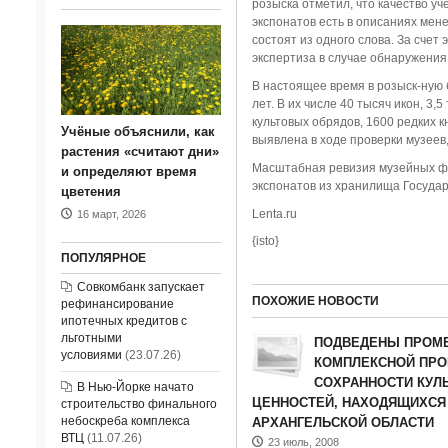
розыска отметил, что качество у
экспонатов есть в описаниях мен
состоят из одного слова. За счет
экспертиза в случае обнаружения
В настоящее время в розыск-ную 
лет. В их числе 40 тысяч икон, 3,
культовых обрядов, 1600 редких к
Учёные объяснили, как
выявлена в ходе проверки музеев,
растения «считают дни»
Масштабная ревизия музейных фо
и определяют время
экспонатов из хранилища Госуда
цветения
Lenta.ru
16 март, 2026
{isto}
ПОПУЛЯРНОЕ
Совкомбанк запускает
ПОХОЖИЕ НОВОСТИ
рефинансирование
ипотечных кредитов с
льготными
ПОДВЕДЕНЫ ПРОМ
условиями
(23.07.26)
КОМПЛЕКСНОЙ ПРО
СОХРАННОСТИ КУЛ
В Нью-Йорке начато
ЦЕННОСТЕЙ, НАХОДЯЩИХСЯ
строительство финального
небоскреба комплекса
АРХАНГЕЛЬСКОЙ ОБЛАСТИ
ВТЦ
(11.07.26)
23 июль, 2008