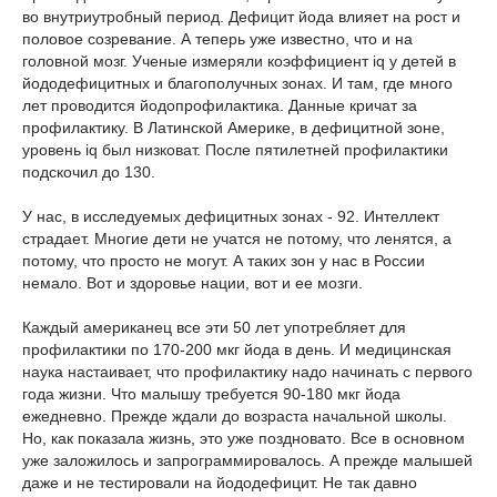
во внутриутробный период. Дефицит йода влияет на рост и
половое созревание. А теперь уже известно, что и на
головной мозг. Ученые измеряли коэффициент iq у детей в
йододефицитных и благополучных зонах. И там, где много
лет проводится йодопрофилактика. Данные кричат за
профилактику. В Латинской Америке, в дефицитной зоне,
уровень iq был низковат. После пятилетней профилактики
подскочил до 130.
У нас, в исследуемых дефицитных зонах - 92. Интеллект
страдает. Многие дети не учатся не потому, что ленятся, а
потому, что просто не могут. А таких зон у нас в России
немало. Вот и здоровье нации, вот и ее мозги.
Каждый американец все эти 50 лет употребляет для
профилактики по 170-200 мкг йода в день. И медицинская
наука настаивает, что профилактику надо начинать с первого
года жизни. Что малышу требуется 90-180 мкг йода
ежедневно. Прежде ждали до возраста начальной школы.
Но, как показала жизнь, это уже поздновато. Все в основном
уже заложилось и запрограммировалось. А прежде малышей
даже и не тестировали на йододефицит. Не так давно