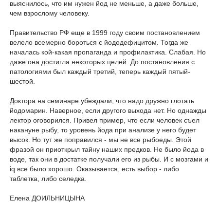
выяснилось, что им нужен йод не меньше, а даже больше,
чем взрослому человеку.
Правительство РФ еще в 1999 году своим постановлением
велело всемерно бороться с йододефицитом. Тогда же
началась кой-какая пропаганда и профилактика. Слабая. Но
даже она достигла некоторых целей. До постановления с
патологиями был каждый третий, теперь каждый пятый-
шестой.
Доктора на семинаре убеждали, что надо дружно глотать
йодомарин. Наверное, если другого выхода нет. Но однажды
лектор оговорился. Привел пример, что если человек съел
накануне рыбу, то уровень йода при анализе у него будет
высок. Но тут же поправился - мы не все рыбоеды. Этой
фразой он приоткрыл тайну наших предков. Не было йода в
воде, так они в достатке получали его из рыбы. И с мозгами и
iq все было хорошо. Оказывается, есть выбор - либо
таблетка, либо селедка.
Елена ДОИЛЬНИЦЫНА