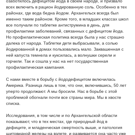
озаботилось дефицитом йода в своем народе, и призвало
всех включить в рацион йодированную соль. Особенно в тех
районах, где вода бедна йодом. Архангельск всегда был
именно таким районом. Кроме того, в младших классах школ
все получали по таблетке антиструмина в день, для
профилактики заболеваний, связанных с дефицитом йода.
Но профилактическая политика всегда была у нас страшно
далека от народа. Таблетки дети выбрасывали, а солью
йодированной в домах пользовались мало. Заквашенная с
ней капуста темнела и куксилась, а волнушки серели и
горчили. Так и сошла у нас на нет государственная
профилактическая кампания.
С нами вместе в борьбу с йододефицитом включилась
Америка. Разница лишь в том, что они, включившись, 50 лет
уперто продолжают. А мы бросили. Нас в борьбе с этой
проблемой обогнали почти все страны мира. Мы в хвосте
списка.
Исследования, в том числе и по Архангельской области
показывают, что в тех местах, где природный йод в
дефиците, и младенческая смертность выше, и патология
щитовидной железы на взлете, и развивается она часто уже