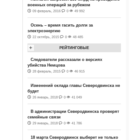
военных операций за рубежом
09 февраль, 2016
0
49 992
Осень – время гасить долги за
электроэнергию
22 октябрь, 2015
0
48 485
+
РЕЙТИНГОВЫЕ
Следователи рассказали о версиях
убийства Немцова
28 февраль, 2015
0
46 915
Изменений оклада главы Северодвинска не
будет
26 январь, 2018
0
41 049
В администрации Северодвинска проверят
семейные связи
29 январь, 2018
0
41 786
18 марта Северодвинск выберет не только