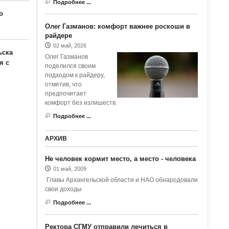
Подробнее ...
о
Олег Газманов: комфорт важнее роскоши в
райдере
02 май, 2026
ьска
Олег Газманов
я с
поделился своим
подходом к райдеру,
отметив, что
предпочитает
комфорт без излишеств.
Подробнее ...
АРХИВ
Не человек кормит место, а место - человека
01 май, 2009
Главы Архангельской области и НАО обнародовали
свои доходы
Подробнее ...
Ректора СГМУ отправили лечиться в