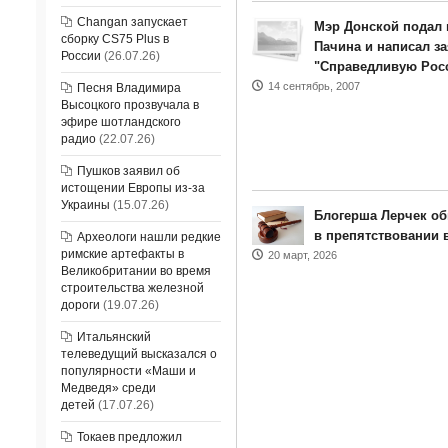
Changan запускает
Мэр Донской подал 
сборку CS75 Plus в
Пачина и написал з
России
(26.07.26)
"Справедливую Рос
14 сентябрь, 2007
Песня Владимира
Высоцкого прозвучала в
эфире шотландского
радио
(22.07.26)
Пушков заявил об
истощении Европы из-за
Украины
(15.07.26)
Блогерша Лерчек об
в препятствовании 
Археологи нашли редкие
римские артефакты в
20 март, 2026
Великобритании во время
строительства железной
дороги
(19.07.26)
Итальянский
телеведущий высказался о
популярности «Маши и
Медведя» среди
детей
(17.07.26)
Токаев предложил