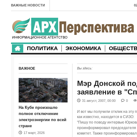
ВАЖНЫЕ НОВОСТИ
0
А
2
в
ПОЛИТИКА
ЭКОНОМИКА
ОБЩЕСТ
2
м
ВАЖНОЕ
Вы здесь:
2
п
Мэр Донской по
заявление в "С
2
31 август, 2007, 00:00
0
2
На Кубе произошло
И вот мы получили отклик на эту
м
полное отключение
как известно, находится в СИЗО:
электроэнергии по всей
"Пишу по поводу интервью Юркова.
1
стране
проинформировал председателя о
17 март, 2026
комитет. Также проинформировал
п