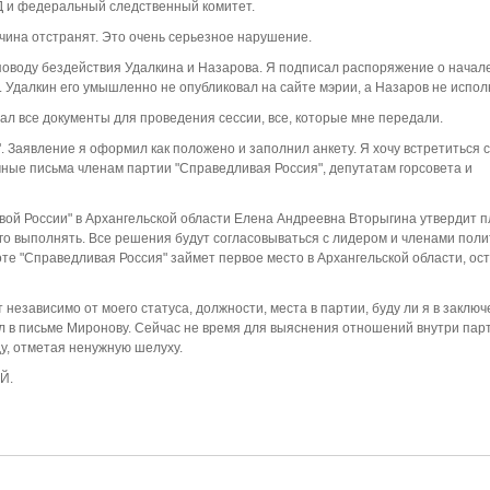
Д и федеральный следственный комитет.
ачина отстранят. Это очень серьезное нарушение.
о поводу бездействия Удалкина и Назарова. Я подписал распоряжение о начал
. Удалкин его умышленно не опубликовал на сайте мэрии, а Назаров не испол
ал все документы для проведения сессии, все, которые мне передали.
 Заявление я оформил как положено и заполнил анкету. Я хочу встретиться с
чные письма членам партии "Справедливая Россия", депутатам горсовета и
ивой России" в Архангельской области Елена Андреевна Вторыгина утвердит п
го выполнять. Все решения будут согласовываться с лидером и членами поли
оте "Справедливая Россия" займет первое место в Архангельской области, ос
т независимо от моего статуса, должности, места в партии, буду ли я в заклю
ил в письме Миронову. Сейчас не время для выяснения отношений внутри пар
у, отметая ненужную шелуху.
Й.