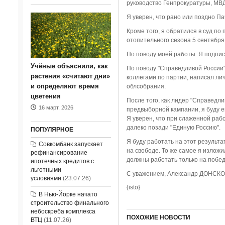
руководство Генпрокуратуры, МВ
Я уверен, что рано или поздно П
Кроме того, я обратился в суд п
отопительного сезона 5 сентября
По поводу моей работы. Я подпис
Учёные объяснили, как
По поводу "Справедливой России".
растения «считают дни»
коллегами по партии, написал ли
и определяют время
облсобрания.
цветения
После того, как лидер "Справедл
16 март, 2026
предвыборной кампании, я буду е
Я уверен, что при слаженной раб
далеко позади "Единую Россию".
ПОПУЛЯРНОЕ
Я буду работать на этот результа
Совкомбанк запускает
на свободе. То же самое я излож
рефинансирование
должны работать только на побед
ипотечных кредитов с
льготными
С уважением, Александр ДОНСКО
условиями
(23.07.26)
{isto}
В Нью-Йорке начато
строительство финального
небоскреба комплекса
ПОХОЖИЕ НОВОСТИ
ВТЦ
(11.07.26)