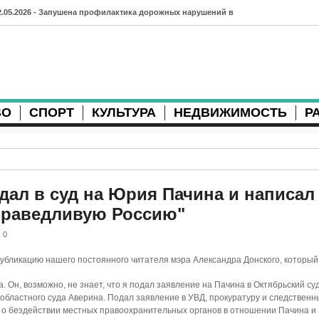
2.05.2026 - Запушена профилактика дорожных нарушений в
рхангельске во время майских праздников
7.04.2026 - Губернатор Архангельской области контролирует
осстановление дорог и реконструкцию площади
ВО
СПОРТ
КУЛЬТУРА
НЕДВИЖИМОСТЬ
Р
3.04.2026 - Детский экологический форум усилит
еждународную повестку
2.04.2026 - Коммунальные разрытия в Архангельске
родолжают затруднять движение
дал в суд на Юрия Пачина и написал
праведливую Россию"
1.04.2026 - Выгуливание собак: правила и штрафы в России
0
0.04.2026 - Итоги хоккейного сезона в Архангельске: яркие
 публикацию нашего постоянного читателя мэра Александра Донского, который
атчи и новые победы
 Он, возможно, не знает, что я подал заявление на Пачина в Октябрьский суд
8.04.2026 - Мобильные комплексы фотофиксации Vitronic
бластного суда Аверина. Подал заявление в УВД, прокуратуру и следственн
 о бездействии местных правоохранительных органов в отношении Пачина и
оявились в Монтгомери