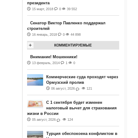
президента
15 март, 2018
0
39 552
Сенатор Виктор Павленко поддержал
строителей
16 январь, 2018
0
44 898
+
КОММЕНТИРУЕМЫЕ
Внимание! Мошенники!
13 февраль, 2014
1
0
Коммерческие суда проходят через
Ормузский пролив
06 август, 2026
121
С 1 сентября будет изменен
налоговый вычет для страхования
жизни в России
05 август, 2026
124
Турция обеспокоена конфликтом в