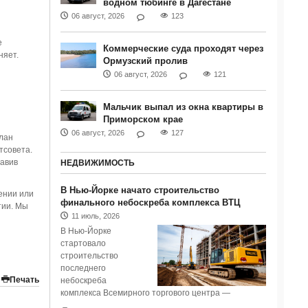
водном тюбинге в Дагестане
06 август, 2026
123
е
Коммерческие суда проходят через
няет.
Ормузский пролив
06 август, 2026
121
Мальчик выпал из окна квартиры в
Приморском крае
06 август, 2026
127
лан
тсовета.
тавив
НЕДВИЖИМОСТЬ
В Нью-Йорке начато строительство
чении или
финального небоскреба комплекса ВТЦ
тии. Мы
11 июль, 2026
В Нью-Йорке
стартовало
строительство
последнего
Печать
небоскреба
комплекса Всемирного торгового центра —