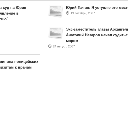
в суд на Юрия
Юрий Пачин: Я уступлю это мест
аявление в
19 октябрь, 2007
сию"
Экс-заместитель главы Архангел
Анатолий Назаров начал судитьс
мэром
24 август, 2007
винила полицейских
визитам к врачам