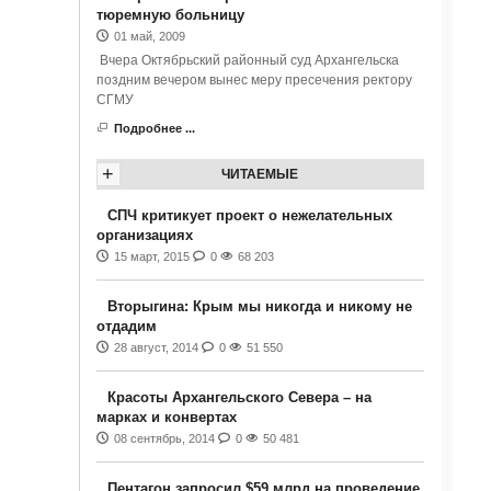
тюремную больницу
01 май, 2009
Вчера Октябрьский районный суд Архангельска
поздним вечером вынес меру пресечения ректору
СГМУ
Подробнее ...
+
ЧИТАЕМЫЕ
СПЧ критикует проект о нежелательных
организациях
15 март, 2015
0
68 203
Вторыгина: Крым мы никогда и никому не
отдадим
28 август, 2014
0
51 550
Красоты Архангельского Севера – на
марках и конвертах
08 сентябрь, 2014
0
50 481
Пентагон запросил $59 млрд на проведение