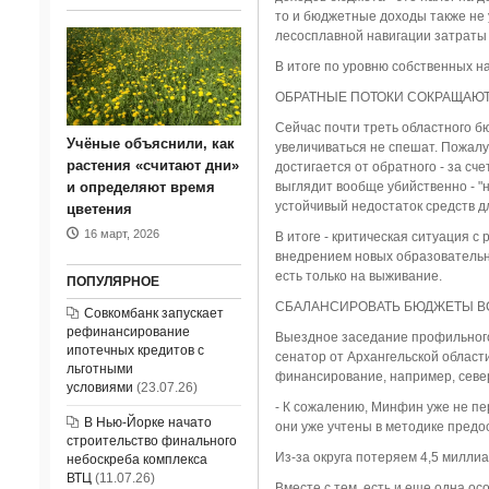
то и бюджетные доходы также не 
лесосплавной навигации затраты
В итоге по уровню собственных н
ОБРАТНЫЕ ПОТОКИ СОКРАЩАЮ
Сейчас почти треть областного б
Учёные объяснили, как
увеличиваться не спешат. Пожал
растения «считают дни»
достигается от обратного - за с
и определяют время
выглядит вообще убийственно - "
устойчивый недостаток средств дл
цветения
16 март, 2026
В итоге - критическая ситуация 
внедрением новых образовательны
есть только на выживание.
ПОПУЛЯРНОЕ
СБАЛАНСИРОВАТЬ БЮДЖЕТЫ ВС
Совкомбанк запускает
рефинансирование
Выездное заседание профильного 
ипотечных кредитов с
сенатор от Архангельской облас
льготными
финансирование, например, север
условиями
(23.07.26)
- К сожалению, Минфин уже не пер
В Нью-Йорке начато
они уже учтены в методике предос
строительство финального
Из-за округа потеряем 4,5 милли
небоскреба комплекса
ВТЦ
(11.07.26)
Вместе с тем, есть и еще одна ос