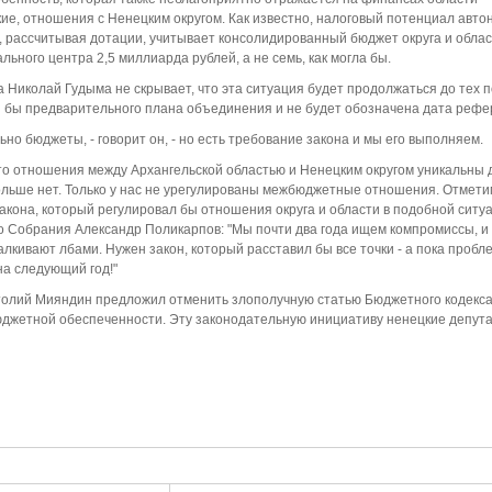
кие, отношения с Ненецким округом. Как известно, налоговый потенциал авто
 рассчитывая дотации, учитывает консолидированный бюджет округа и облас
льного центра 2,5 миллиарда рублей, а не семь, как могла бы.
Николай Гудыма не скрывает, что эта ситуация будет продолжаться до тех по
тя бы предварительного плана объединения и не будет обозначена дата рефе
ьно бюджеты, - говорит он, - но есть требование закона и мы его выполняем.
то отношения между Архангельской областью и Ненецким округом уникальны 
больше нет. Только у нас не урегулированы межбюджетные отношения. Отметим
акона, который регулировал бы отношения округа и области в подобной ситуа
го Собрания Александр Поликарпов: "Мы почти два года ищем компромиссы, и 
талкивают лбами. Нужен закон, который расставил бы все точки - а пока проб
а следующий год!"
толий Мияндин предложил отменить злополучную статью Бюджетного кодекса
юджетной обеспеченности. Эту законодательную инициативу ненецкие депут