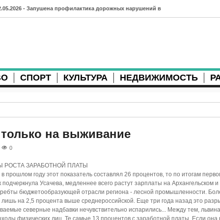
2.05.2026 - Запушена профилактика дорожных нарушений в
рхангельске во время майских праздников
7.04.2026 - Губернатор Архангельской области контролирует
осстановление дорог и реконструкцию площади
ВО
СПОРТ
КУЛЬТУРА
НЕДВИЖИМОСТЬ
Р
3.04.2026 - Детский экологический форум усилит
еждународную повестку
2.04.2026 - Коммунальные разрытия в Архангельске
родолжают затруднять движение
о только на выживание
1.04.2026 - Выгуливание собак: правила и штрафы в России
0
0.04.2026 - Итоги хоккейного сезона в Архангельске: яркие
 РОСТА ЗАРАБОТНОЙ ПЛАТЫ
в прошлом году этот показатель составлял 26 процентов, то по итогам перво
атчи и новые победы
как подчеркнула Усачева, медленнее всего растут зарплаты на Архангельском и
 хребты бюджетообразующей отрасли региона - лесной промышленности. Боле
8.04.2026 - Мобильные комплексы фотофиксации Vitronic
и лишь на 2,5 процента выше среднероссийской. Еще три года назад это разр
ываемые северные надбавки нечувствительно испарились... Между тем, львин
оявились в Монтгомери
оходы физических лиц. Те самые 13 процентов с заработной платы. Если она 