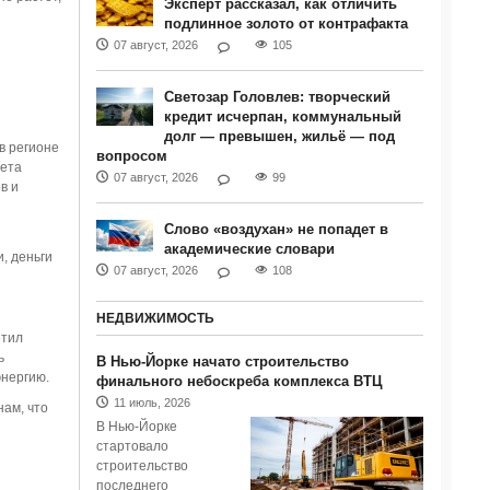
Эксперт рассказал, как отличить
подлинное золото от контрафакта
07 август, 2026
105
Светозар Головлев: творческий
кредит исчерпан, коммунальный
долг — превышен, жильё — под
в регионе
вопросом
жета
07 август, 2026
99
в и
Слово «воздухан» не попадет в
академические словари
, деньги
07 август, 2026
108
НЕДВИЖИМОСТЬ
етил
ь
В Нью-Йорке начато строительство
энергию.
финального небоскреба комплекса ВТЦ
11 июль, 2026
нам, что
В Нью-Йорке
стартовало
строительство
последнего