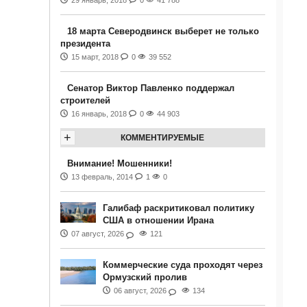
29 январь, 2018
0
41 788
18 марта Северодвинск выберет не только
президента
15 март, 2018
0
39 552
Сенатор Виктор Павленко поддержал
строителей
16 январь, 2018
0
44 903
+
КОММЕНТИРУЕМЫЕ
Внимание! Мошенники!
13 февраль, 2014
1
0
Галибаф раскритиковал политику
США в отношении Ирана
07 август, 2026
121
Коммерческие суда проходят через
Ормузский пролив
06 август, 2026
134