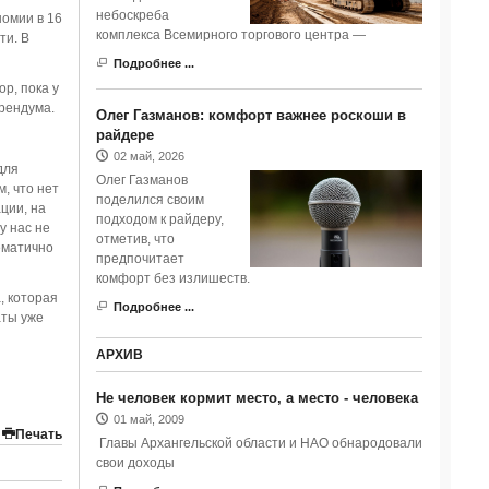
небоскреба
номии в 16
комплекса Всемирного торгового центра —
ти. В
Подробнее ...
р, пока у
рендума.
Олег Газманов: комфорт важнее роскоши в
райдере
02 май, 2026
для
Олег Газманов
, что нет
поделился своим
ции, на
подходом к райдеру,
у нас не
отметив, что
лематично
предпочитает
комфорт без излишеств.
, которая
Подробнее ...
аты уже
АРХИВ
Не человек кормит место, а место - человека
01 май, 2009
Печать
Главы Архангельской области и НАО обнародовали
свои доходы