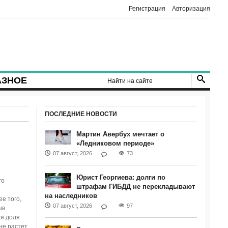
Регистрация
Авторизация
АЗНОЕ
ПОСЛЕДНИЕ НОВОСТИ
Мартин Авербух мечтает о
«Ледниковом периоде»
07 август, 2026
73
Юрист Георгиева: долги по
го
штрафам ГИБДД не перекладывают
на наследников
е того,
07 август, 2026
97
ыв
ая доля
не растет,