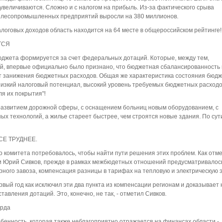
увеличиваются. Сложно и с налогом на прибыль. Из-за фактического срыва
 лесопромышленных предприятий выросли на 380 миллионов.
алоговых доходов область находится на 64 месте в общероссийском рейтинге!
ТСЯ
юджета формируется за счет федеральных дотаций. Которые, между тем,
уй, впервые официально было признано, что бюджетная сбалансированность 
чет занижения бюджетных расходов. Общая же характеристика состояния бюд
низкий налоговый потенциал, высокий уровень требуемых бюджетных расходо
я их покрытия"!
с развитием дорожной сферы, с оснащением больниц новым оборудованием, с
х технологий, а жилье стареет быстрее, чем строятся новые здания. По сути
Е ТРУДНЕЕ.
комитета потребовалось, чтобы найти пути решения этих проблем. Как отм
ти Юрий Сивков, прежде в рамках межбюдетных отношений предусматривалос
ного завоза, компенсация разницы в тарифах на тепловую и электрическую 
вый год как исключил эти два пункта из компенсации регионам и доказывает 
тавления дотаций. Это, конечно, не так, - отметил Сивков.
арда
обенность, которая также неблагоприятно отражается на финансах области -