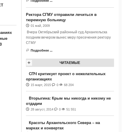
Подробнее ...
ЕТ
Ректора СГМУ отправили лечиться в
тюремную больницу
01 май, 2009
Вчера Октябрьский районный суд Архангельска
ваниях
поздним вечером вынес меру пресечения ректору
нные
СГМУ
0
Подробнее ...
+
ЧИТАЕМЫЕ
СПЧ критикует проект о нежелательных
организациях
15 март, 2015
0
68 204
Вторыгина: Крым мы никогда и никому не
отдадим
28 август, 2014
0
51 551
Красоты Архангельского Севера – на
марках и конвертах