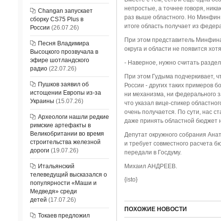
непростые, а точнее говоря, ника
Changan запускает
раз выше областного. Но Минфин,
сборку CS75 Plus в
итоге область получает из федера
России
(26.07.26)
При этом представитель Минфина 
Песня Владимира
округа и области не появится хо
Высоцкого прозвучала в
эфире шотландского
- Наверное, нужно считать раздел
радио
(22.07.26)
При этом Гудыма подчеркивает, ч
Пушков заявил об
России - других таких примеров 
истощении Европы из-за
ни механизма, ни федерального з
Украины
(15.07.26)
что указал вице-спикер областно
очень получается. По сути, нас с
Археологи нашли редкие
даже принять областной бюджет н
римские артефакты в
Великобритании во время
Депутат окружного собрания Ана
строительства железной
и требует совместного расчета б
дороги
(19.07.26)
передали в Госдуму.
Итальянский
Михаил АНДРЕЕВ.
телеведущий высказался о
{isto}
популярности «Маши и
Медведя» среди
детей
(17.07.26)
ПОХОЖИЕ НОВОСТИ
Токаев предложил