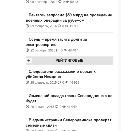
08 сентябрь, 2014
0
50 481
Пентагон запросил $59 млрд на проведение
военных операций за рубежом
09 февраль, 2016
0
49 992
Осень – время гасить долги за
электроэнергию
22 октябрь, 2015
0
48 487
+
РЕЙТИНГОВЫЕ
Следователи рассказали о версиях
убийства Немцова
28 февраль, 2015
0
46 915
Изменений оклада главы Северодвинска не
будет
26 январь, 2018
0
41 049
В администрации Северодвинска проверят
семейные связи