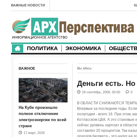
ВАЖНЫЕ НОВОСТИ
0
А
2
в
ПОЛИТИКА
ЭКОНОМИКА
ОБЩЕСТ
2
м
ВАЖНОЕ
Вы здесь:
2
п
Деньги есть. Н
2
29 сентябрь, 2006, 00:00
0
2
В ОБЛАСТИ СНИЖАЮТСЯ ТЕМПЫ
На Кубе произошло
Впервые за последние годы. Если 
м
полное отключение
полугодия - всего 16. При этом, 
электроэнергии по всей
Котласском ЦБК. А это становые
1
сейчас уровень зарплат в област
стране
составлял 20 процентов. Так наз
17 март, 2026
п
доходов бюджета - это налог на д