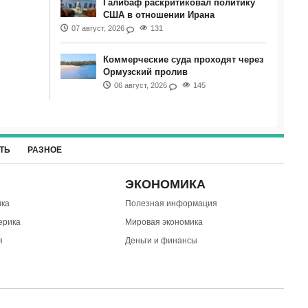
Галибаф раскритиковал политику
США в отношении Ирана
07 август, 2026
131
Коммерческие суда проходят через
Ормузский пролив
06 август, 2026
145
ТЬ
РАЗНОЕ
ЭКОНОМИКА
ка
Полезная информация
ерика
Мировая экономика
я
Деньги и финансы