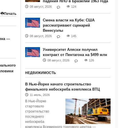
падения НЛО в Бразилии 1963 года
08 август, 2026
124
Печать
Смена власти на Кубе: США
рассматривают сценарий
Венесуэлы
08 август, 2026
145
ина —
Университет Аляски получил
контракт от Пентагона на $499 млн
08 август, 2026
126
рального
иловики
НЕДВИЖИМОСТЬ
В Нью-Йорке начато строительство
финального небоскреба комплекса ВТЦ
11 июль, 2026
В Нью-Йорке
стартовало
строительство
последнего
небоскреба
комплекса Всемирного торгового центра —