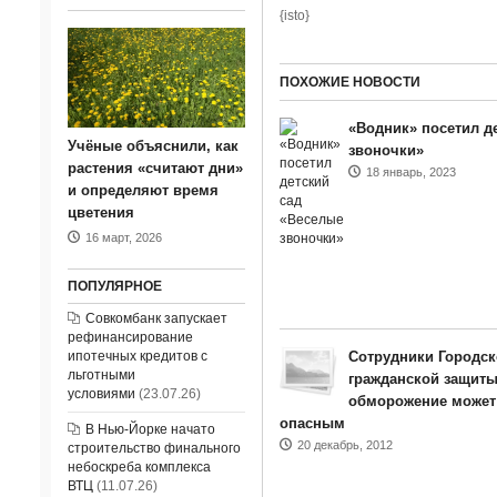
{isto}
ПОХОЖИЕ НОВОСТИ
«Водник» посетил д
Учёные объяснили, как
звоночки»
растения «считают дни»
18 январь, 2023
и определяют время
цветения
16 март, 2026
ПОПУЛЯРНОЕ
Совкомбанк запускает
рефинансирование
ипотечных кредитов с
Сотрудники Городск
льготными
гражданской защиты
условиями
(23.07.26)
обморожение может
опасным
В Нью-Йорке начато
20 декабрь, 2012
строительство финального
небоскреба комплекса
ВТЦ
(11.07.26)