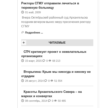
Ректора СГМУ отправили лечиться в
тюремную больницу
01 май, 2009
Вчера Октябрьский районный суд Архангельска
поздним вечером вынес меру пресечения ректору
СГМУ
Подробнее ...
+
ЧИТАЕМЫЕ
СПЧ критикует проект о нежелательных
организациях
15 март, 2015
0
68 213
Вторыгина: Крым мы никогда и никому не
отдадим
28 август, 2014
0
51 554
Красоты Архангельского Севера – на
марках и конвертах
08 сентябрь, 2014
0
50 485