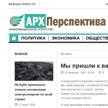
ВАЖНЫЕ НОВОСТИ
0
А
2
в
ПОЛИТИКА
ЭКОНОМИКА
ОБЩЕСТ
2
м
ВАЖНОЕ
Вы здесь:
2
п
Мы пришли к ва
2
23 февраль, 2007, 00:00
0
2
А когда ребята пришли к нам в гос
На Кубе произошло
мы к вам пришли с голубем!" И п
м
полное отключение
они унесли его с собой - лечить.
Парни нас по-хорошему удивили. 
электроэнергии по всей
1
что они осуществятся.
стране
17 март, 2026
А еще мальчики очень отзывчивые 
п