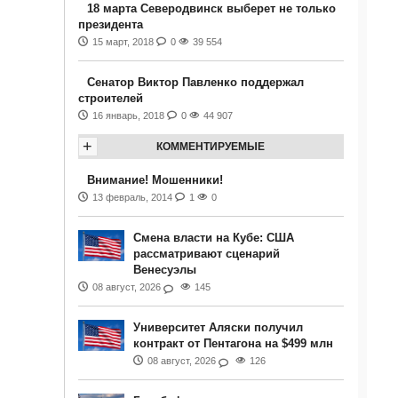
18 марта Северодвинск выберет не только
президента
15 март, 2018
0
39 554
Сенатор Виктор Павленко поддержал
строителей
16 январь, 2018
0
44 907
+
КОММЕНТИРУЕМЫЕ
Внимание! Мошенники!
13 февраль, 2014
1
0
Смена власти на Кубе: США
рассматривают сценарий
Венесуэлы
08 август, 2026
145
Университет Аляски получил
контракт от Пентагона на $499 млн
08 август, 2026
126