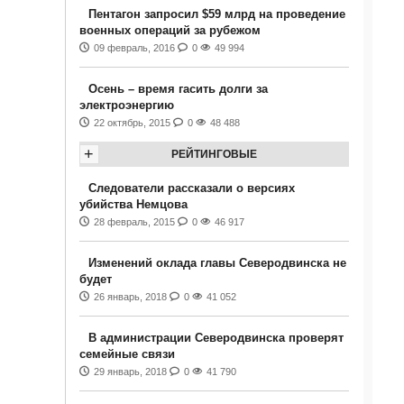
Пентагон запросил $59 млрд на проведение
военных операций за рубежом
09 февраль, 2016
0
49 994
Осень – время гасить долги за
электроэнергию
22 октябрь, 2015
0
48 488
+
РЕЙТИНГОВЫЕ
Следователи рассказали о версиях
убийства Немцова
28 февраль, 2015
0
46 917
Изменений оклада главы Северодвинска не
будет
26 январь, 2018
0
41 052
В администрации Северодвинска проверят
семейные связи
29 январь, 2018
0
41 790