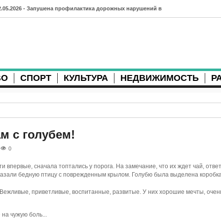
2.05.2026 - Запушена профилактика дорожных нарушений в
рхангельске во время майских праздников
7.04.2026 - Губернатор Архангельской области контролирует
осстановление дорог и реконструкцию площади
ВО
СПОРТ
КУЛЬТУРА
НЕДВИЖИМОСТЬ
Р
3.04.2026 - Детский экологический форум усилит
еждународную повестку
2.04.2026 - Коммунальные разрытия в Архангельске
родолжают затруднять движение
м с голубем!
1.04.2026 - Выгуливание собак: правила и штрафы в России
0
0.04.2026 - Итоги хоккейного сезона в Архангельске: яркие
ти впервые, сначала топтались у порога. На замечание, что их ждет чай, ответ
оказали бедную птицу с поврежденным крылом. Голубю была выделена коробк
атчи и новые победы
Вежливые, приветливые, воспитанные, развитые. У них хорошие мечты, очен
8.04.2026 - Мобильные комплексы фотофиксации Vitronic
на чужую боль...
оявились в Монтгомери