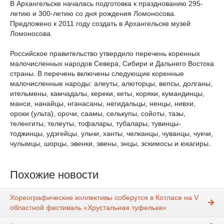
В Архангельске началась подготовка к празднованию 295-
летию и 300-летию со дня рождения Ломоносова.
Предложено к 2011 году создать в Архангельске музей
Ломоносова.
Российское правительство утвердило перечень коренных
малочисленных народов Севера, Сибири и Дальнего Востока
страны. В перечень включены следующие коренные
малочисленные народы: алеуты, алюторцы, вепсы, долганы,
ительмены, камчадалы, кереки, кеты, коряки, кумандинцы,
манси, нанайцы, нганасаны, негидальцы, ненцы, нивхи,
ороки (ульта), орочи, саамы, селькупы, сойоты, тазы,
теленгиты, телеуты, тофалары, тубалары, тувинцы-
тоджинцы, удэгейцы, ульчи, ханты, челканцы, чуванцы, чукчи,
чулымцы, шорцы, эвенки, эвены, энцы, эскимосы и юкагиры.
Похожие новости
Хореографические коллективы соберутся в Котласе на V
областной фестиваль «Хрустальная туфелька»