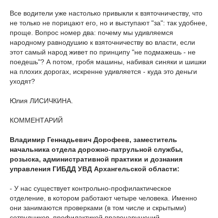
Все водители уже настолько привыкли к взяточничеству, что
не только не порицают его, но и выступают "за": так удобнее,
проще. Вопрос номер два: почему мы удивляемся
народному равнодушию к взяточничеству во власти, если
этот самый народ живет по принципу "не подмажешь - не
поедешь"? А потом, гробя машины, набивая синяки и шишки
на плохих дорогах, искренне удивляется - куда это деньги
уходят?
Юлия ЛИСИЧКИНА.
КОММЕНТАРИЙ
Владимир Геннадьевич Дорофеев, заместитель
начальника отдела дорожно-патрульной службы,
розыска, административной практики и дознания
управления ГИБДД УВД Архангельской области:
- У нас существует контрольно-профилактическое
отделение, в котором работают четыре человека. Именно
они занимаются проверками (в том числе и скрытыми)
сотрудников, профилактикой правонарушений.