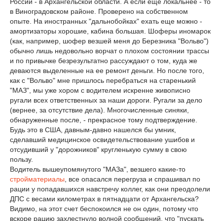
России - в Архангельской области. А если еще локальнее - то
в Виноградовском районе. Проверено на собственном
опыте. На иностранных "дальнобойках" ехать еще можно -
амортизаторы хорошие, кабина большая. Шоферы иномарок
(как, например, шофер везшей меня до Березника "Вольво")
обычно лишь недовольно ворчат о плохом состоянии трассы
и по привычке безрезультатно рассуждают о том, куда же
деваются выделенные на ее ремонт деньги. Но после того,
как с "Вольво" мне пришлось перебраться на старенький
"МАЗ", мы уже хором с водителем искренне живописно
ругали всех ответственных за наши дороги. Ругали за дело
(вернее, за отсутствие дела). Многочисленные синяки,
обнаруженные после, - прекрасное тому подтверждение.
Будь это в США, давным-давно нашелся бы умник,
сделавший медицинское освидетельствование ушибов и
отсудивший у "дорожников" кругленькую сумму в свою
пользу.
Водитель вышеупомянутого "МАЗа", везшего какие-то
стройматериалы
, все опасался перегруза и спрашивал по
рации у попадавшихся навстречу коллег, как они преодолели
ДПС с весами километрах в пятнадцати от Архангельска?
Видимо, на этот счет беспокоился не он один, потому что
вскоре рацию захлестнуло волной сообщений, что "пускать