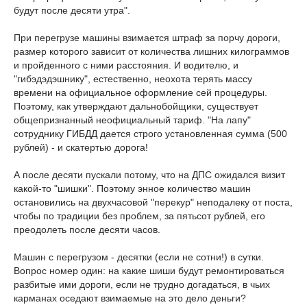
будут после десяти утра".
При перегрузе машины взимается штраф за порчу дороги,
размер которого зависит от количества лишних килограммов
и пройденного с ними расстояния. И водителю, и
"гибэдэдэшнику", естественно, неохота терять массу
времени на официальное оформление сей процедуры.
Поэтому, как утверждают дальнобойщики, существует
общепризнанный неофициальный тариф. "На лапу"
сотруднику ГИБДД дается строго установленная сумма (500
рублей) - и скатертью дорога!
А после десяти пускали потому, что на ДПС ожидался визит
какой-то "шишки". Поэтому энное количество машин
остановились на двухчасовой "перекур" неподалеку от поста,
чтобы по традиции без проблем, за пятьсот рублей, его
преодолеть после десяти часов.
Машин с перегрузом - десятки (если не сотни!) в сутки.
Вопрос номер один: на какие шиши будут ремонтироваться
разбитые ими дороги, если не трудно догадаться, в чьих
карманах оседают взимаемые на это дело деньги?