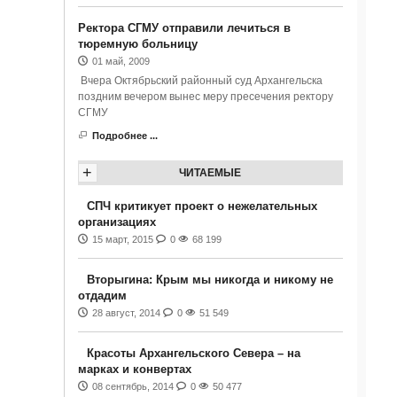
Ректора СГМУ отправили лечиться в
тюремную больницу
01 май, 2009
Вчера Октябрьский районный суд Архангельска
поздним вечером вынес меру пресечения ректору
СГМУ
Подробнее ...
+
ЧИТАЕМЫЕ
СПЧ критикует проект о нежелательных
организациях
15 март, 2015
0
68 199
Вторыгина: Крым мы никогда и никому не
отдадим
28 август, 2014
0
51 549
Красоты Архангельского Севера – на
марках и конвертах
08 сентябрь, 2014
0
50 477