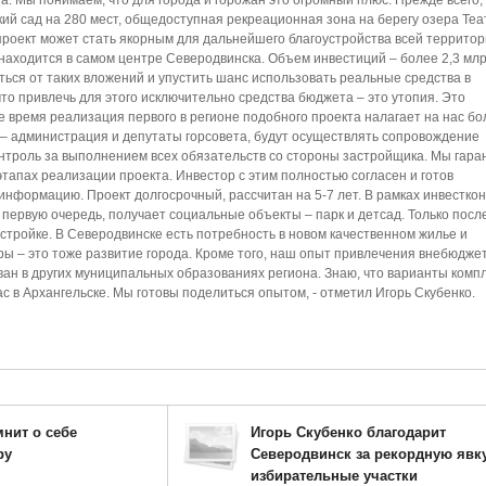
. Мы понимаем, что для города и горожан это огромный плюс. Прежде всего,
ий сад на 280 мест, общедоступная рекреационная зона на берегу озера Те
проект может стать якорным для дальнейшего благоустройства всей территор
находится в самом центре Северодвинска. Объем инвестиций – более 2,3 млр
ься от таких вложений и упустить шанс использовать реальные средства в
что привлечь для этого исключительно средства бюджета – это утопия. Это
 время реализация первого в регионе подобного проекта налагает на нас б
– администрация и депутаты горсовета, будут осуществлять сопровождение
нтроль за выполнением всех обязательств со стороны застройщика. Мы гара
тапах реализации проекта. Инвестор с этим полностью согласен и готов
нформацию. Проект долгосрочный, рассчитан на 5-7 лет. В рамках инвесткон
 первую очередь, получает социальные объекты – парк и детсад. Только после
тройке. В Северодвинске есть потребность в новом качественном жилье и
ы – это тоже развитие города. Кроме того, наш опыт привлечения внебюдже
ан в других муниципальных образованиях региона. Знаю, что варианты комп
с в Архангельске. Мы готовы поделиться опытом, - отметил Игорь Скубенко.
нит о себе
Игорь Скубенко благодарит
ру
Северодвинск за рекордную явку
избирательные участки