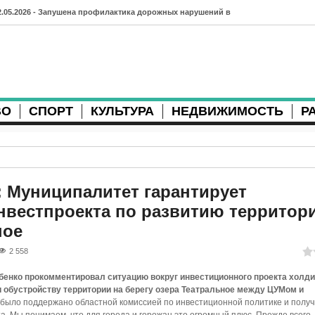
2.05.2026 - Запушена профилактика дорожных нарушений в
рхангельске во время майских праздников
7.04.2026 - Губернатор Архангельской области контролирует
осстановление дорог и реконструкцию площади
ВО
СПОРТ
КУЛЬТУРА
НЕДВИЖИМОСТЬ
Р
3.04.2026 - Детский экологический форум усилит
еждународную повестку
2.04.2026 - Коммунальные разрытия в Архангельске
родолжают затруднять движение
: Муниципалитет гарантирует
нвестпроекта по развитию территори
1.04.2026 - Выгуливание собак: правила и штрафы в России
ное
0.04.2026 - Итоги хоккейного сезона в Архангельске: яркие
2 558
атчи и новые победы
бенко прокомментировал ситуацию вокруг инвестиционного проекта холди
8.04.2026 - Мобильные комплексы фотофиксации Vitronic
 обустройству территории на берегу озера Театральное между ЦУМом и
 было поддержано областной комиссией по инвестиционной политике и полу
оявились в Монтгомери