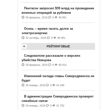
Пентагон запросил $59 млрд на проведение
военных операций за рубежом
09 февраль, 2016
0
49 991
Осень – время гасить долги за
электроэнергию
22 октябрь, 2015
0
48 481
+
РЕЙТИНГОВЫЕ
Следователи рассказали о версиях
убийства Немцова
28 февраль, 2015
0
46 914
Изменений оклада главы Северодвинска не
будет
26 январь, 2018
0
41 046
В администрации Северодвинска проверят
семейные связи
29 январь, 2018
0
41 782