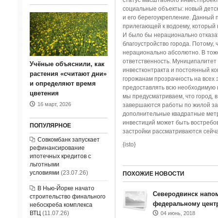
статус масштабного инвестпроекта
социальные объекты: новый детск
и его берегоукрепление. Данный 
прилегающей к водоему, который 
И было бы нерационально отказат
благоустройство города. Потому, 
нерационально абсолютно. В тоже
ответственность. Муниципалитет 
Учёные объяснили, как
инвестконтракта и постоянный ко
растения «считают дни»
горожанам прозрачность на всех э
и определяют время
предоставлять всю необходимую и
цветения
мы предусматриваем, что город, в
16 март, 2026
завершаются работы по жилой зас
дополнительные квадратные метр
инвестиций может быть востребов
ПОПУЛЯРНОЕ
застройки рассматриваются сейча
Совкомбанк запускает
{isto}
рефинансирование
ипотечных кредитов с
льготными
условиями
(23.07.26)
ПОХОЖИЕ НОВОСТИ
В Нью-Йорке начато
Северодвинск напом
строительство финального
федеральному цент
небоскреба комплекса
ВТЦ
(11.07.26)
04 июнь, 2018