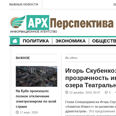
ВАЖНЫЕ НОВОСТИ
0
А
2
в
ПОЛИТИКА
ЭКОНОМИКА
ОБЩЕСТ
2
м
ВАЖНОЕ
Вы здесь:
2
п
Игорь Скубенко
прозрачность и
2
озера Театраль
2
На Кубе произошло
12 декабрь, 2019, 00:47
0
м
полное отключение
электроэнергии по всей
Глава Северодвинска Игорь Ску
1
стране
«Аквилон Инвест» по развитию и
драмтеатром.
- Это предложение
17 март, 2026
п