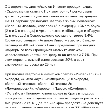
С 1 апреля холдинг «Аквилон Инвест» проводит акцию
«Эксклюзивная ставка». При электронной регистрации
договора долевого участия ставка по ипотечному кредиту
ПАО Сбербанк при покупке квартир в жилых комплексах
«Зеленый квартал», «Аврора» (3-я очередь), «Омега Хаус»
(2-я и 3-я очередь) в Архангельске, и «Шоколад» и «Парус»
(1-я очередь) в Северодвинске составляет
всего 8,4%
.
Кроме того, холдинг «Аквилон Инвест» вместе с банком-
партнером АКБ «Абсолют Банк» предлагает при покупке
квартиры во всех строящихся жилых комплексах
использование ипотечного кредита
со ставкой 7,7%
. При
этом первоначальный взнос составит 20%, а срок
заключения договора до 25 лет.
При покупке квартиры в жилых комплексах «Империал» (2-я
очередь), «Омега Хаус», «Империал» (2-я очередь),
«Зеленый квартал», «Зеленый квартал-2»,
«Ломоносовский», «Аврора», «Парус», «Комфорт»,
«Уютый», и «Пионер» клиент может выбрать в подарок
полную чистовую отделку или получить скидку из расчета 2,5
тыс. рублей с кв. м. Для ЖК «Альфа» предложение действует
на ограниченное количество квартир, в для ЖК «Шоколад» -