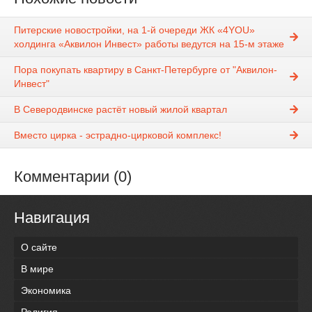
Питерские новостройки, на 1-й очереди ЖК «4YOU»
холдинга «Аквилон Инвест» работы ведутся на 15-м этаже
Пора покупать квартиру в Санкт-Петербурге от "Аквилон-
Инвест"
В Северодвинске растёт новый жилой квартал
Вместо цирка - эстрадно-цирковой комплекс!
Комментарии (0)
Навигация
О сайте
В мире
Экономика
Религия