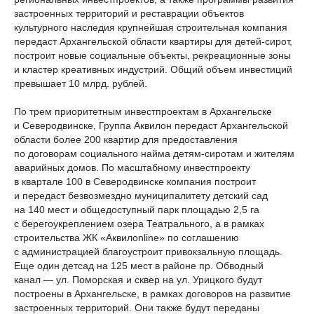
застроенных территорий и реставрации объектов
культурного наследия крупнейшая строительная компания
передаст Архангельской области квартиры для детей-сирот,
построит новые социальные объекты, рекреационные зоны
и кластер креативных индустрий. Общий объем инвестиций
превышает 10 млрд. рублей.
По трем приоритетным инвестпроектам в Архангельске
и Северодвинске, Группа Аквилон передаст Архангельской
области более 200 квартир для предоставления
по договорам социального найма детям-сиротам и жителям
аварийных домов. По масштабному инвестпроекту
в квартале 100 в Северодвинске компания построит
и передаст безвозмездно муниципалитету детский сад
на 140 мест и общедоступный парк площадью 2,5 га
с берегоукреплением озера Театрального, а в рамках
строительства ЖК «Аквилоnline» по соглашению
с администрацией благоустроит привокзальную площадь.
Еще один детсад на 125 мест в районе пр. Обводный
канал — ул. Поморская и сквер на ул. Урицкого будут
построены в Архангельске, в рамках договоров на развитие
застроенных территорий. Они также будут переданы