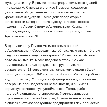
муниципалитету. В рамках реставрации комплекса зданий
пивзавода А. Суркова в столице Поморья создается
уникальное общественное пространство — кластер
креативных индустрий. Также девелопер открыл
собственный завод по производству железобетонных
изделий на Левом берегу в Архангельске. Компании,
реализующие данные проекты являются резидентами
Арктической зоны РФ.
В прошлом году Группа Аквилон ввела в строй
в Архангельске и Северодвинске 80 тыс. кв. м жилья. В этом
году поставлена задача построить 120 тыс. кв. м. Из этого
объема 45 тыс. кв. м уже введено в строй. Сейчас
в Архангельске и Северодвинске Группа Аквилон
осуществляет 13 современных жилых комплексов общей
площадью порядка 250 тыс. кв. м. На всех объектах работы
идут по графику. У холдинга сформированы достаточные
резервные производственные мощности, и он имеет
серьезную финансовую устойчивость. Темпы работ
на стройплощадках не снижается. Являясь лидером
строительной отрасли Поморья, Группа Аквилон входит
в список системообразующих предприятий РФ и полностью