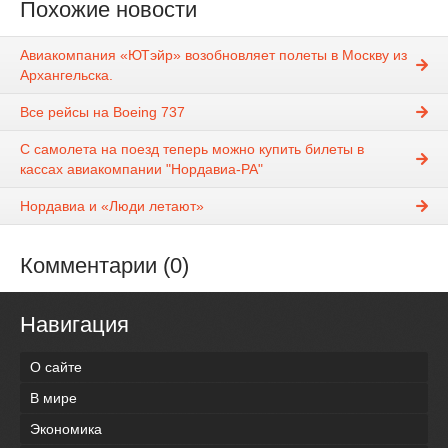
Похожие новости
Авиакомпания «ЮТэйр» возобновляет полеты в Москву из
Архангельска.
Все рейсы на Boeing 737
С самолета на поезд теперь можно купить билеты в
кассах авиакомпании "Нордавиа-РА"
Нордавиа и «Люди летают»
Комментарии (0)
Навигация
О сайте
В мире
Экономика