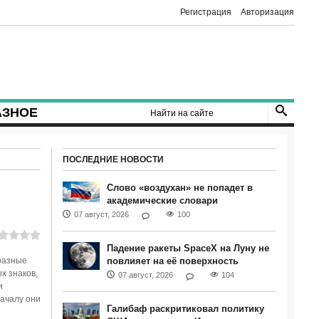
Регистрация
Авторизация
АЗНОЕ
ПОСЛЕДНИЕ НОВОСТИ
Слово «воздухан» не попадет в
академические словари
07 август, 2026
100
Падение ракеты SpaceX на Луну не
разные
повлияет на её поверхность
х знаков,
07 август, 2026
104
и
ачалу они
Галибаф раскритиковал политику