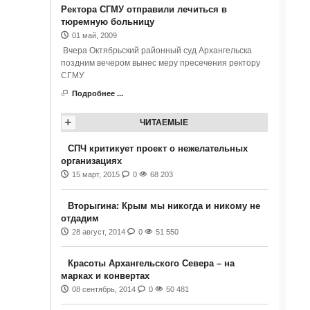
Ректора СГМУ отправили лечиться в
тюремную больницу
01 май, 2009
Вчера Октябрьский районный суд Архангельска
поздним вечером вынес меру пресечения ректору
СГМУ
Подробнее ...
+
ЧИТАЕМЫЕ
СПЧ критикует проект о нежелательных
организациях
15 март, 2015
0
68 203
Вторыгина: Крым мы никогда и никому не
отдадим
28 август, 2014
0
51 550
Красоты Архангельского Севера – на
марках и конвертах
08 сентябрь, 2014
0
50 481