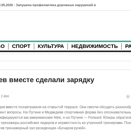
2.05.2026 - Запушена профилактика дорожных нарушений в
рхангельске во время майских праздников
7.04.2026 - Губернатор Архангельской области контролирует
осстановление дорог и реконструкцию площади
ВО
СПОРТ
КУЛЬТУРА
НЕДВИЖИМОСТЬ
Р
3.04.2026 - Детский экологический форум усилит
еждународную повестку
2.04.2026 - Коммунальные разрытия в Архангельске
родолжают затруднять движение
ев вместе сделали зарядку
1.04.2026 - Выгуливание собак: правила и штрафы в России
2 404
0.04.2026 - Итоги хоккейного сезона в Архангельске: яркие
ев вместе позавтракали на открытой террасе. Они смогли обсудить разнооб
атчи и новые победы
ент вопросы. На Путине и Медведеве спортивная форма без опознавательны
ифицируются как американские Nike, н на Путине — Forward. Юзеры обратил
8.04.2026 - Мобильные комплексы фотофиксации Vitronic
тренажеры российских лидеров и неуместность их утренней тренировки. Пон
тив тренажерный зал резиденции «Бочаров ручей».
оявились в Монтгомери