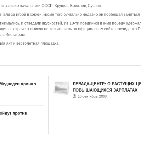
али высшие начальники СССР: Хрущев, Брежнев, Суслов.
ечали за игрой в хоккей, кроме того буквально недавно он пообещал заняться 
тжимались, и отведали вкусностей. Из 10-ти поединков в 8-ми победу одержа
ия о встрече возникла не только лишь на официальном сайте президента Р
 в Инстаграм.
ля яхт и вертолетная площадка.
 Медведев принял
ЛЕВАДА-ЦЕНТР: О РАСТУЩИХ Ц
ПОВЫШАЮЩИХСЯ ЗАРПЛАТАХ
16 сентябрь, 2008
ойдут против