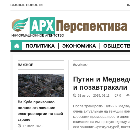
ВАЖНЫЕ НОВОСТИ
0
А
2
в
ПОЛИТИКА
ЭКОНОМИКА
ОБЩЕСТ
2
м
ВАЖНОЕ
Вы здесь:
2
п
Путин и Медвед
и позавтракали
2
31 август, 2015, 01:11
0
2
На Кубе произошло
После тренировки Путин и Медвед
м
полное отключение
очень актуальные на текущий мом
электроэнергии по всей
кроссовки премьера просто идент
1
стране
внимание на импортную одежду и 
17 март, 2026
оба занялись физкультурой, посе
п