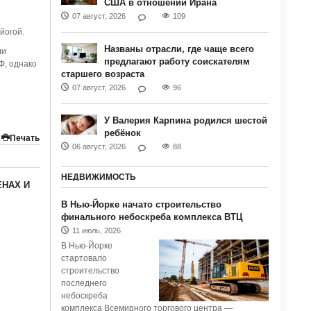
США в отношении Ирана
07 август, 2026
109
йогой.
Названы отрасли, где чаще всего
ли
предлагают работу соискателям
Ф, однако
старшего возраста
07 август, 2026
96
У Валерия Карпина родился шестой
ребёнок
Печать
06 август, 2026
88
НЕДВИЖИМОСТЬ
ЕНАХ И
В Нью-Йорке начато строительство
финального небоскреба комплекса ВТЦ
11 июль, 2026
В Нью-Йорке
стартовало
строительство
последнего
небоскреба
комплекса Всемирного торгового центра —