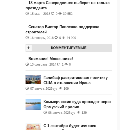
18 марта Северодвинск выберет не только
президента
15 март, 2018
0
39 552
Сенатор Виктор Павленко поддержал
строителей
16 январь, 2018
0
44 900
+
КОММЕНТИРУЕМЫЕ
Внимание! Мошенники!
13 февраль, 2014
1
0
Галибаф раскритиковал политику
США в отношении Ирана
07 август, 2026
109
Коммерческие суда проходят через
Ормузский пролив
06 август, 2026
129
С 1 сентября будет изменен