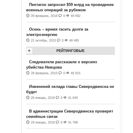
Пентагон запросил $59 млрд на проведение
военных операций за рубежом
09 февраль, 2016
0
49 992
Осень – время гасить долги за
электроэнергию
22 октябрь, 2015
0
48 485
+
РЕЙТИНГОВЫЕ
Следователи рассказали о версиях
убийства Немцова
28 февраль, 2015
0
46 915
Изменений оклада главы Северодвинска не
будет
26 январь, 2018
0
41 049
В администрации Северодвинска проверят
семейные связи
29 январь, 2018
0
41 788