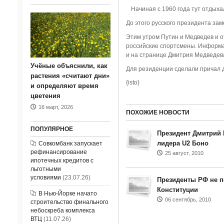
Начиная с 1960 года тут отдых
До этого русского президента зам
Этим утром Путин и Медведев и о
российские спортсмены. Информац
и на странице Дмитрия Медведева
Учёные объяснили, как
Для резиденции сделали причал д
растения «считают дни»
{isto}
и определяют время
цветения
16 март, 2026
ПОХОЖИЕ НОВОСТИ
ПОПУЛЯРНОЕ
Президент Дмитрий
лидера U2 Боно
Совкомбанк запускает
рефинансирование
25 август, 2010
ипотечных кредитов с
льготными
условиями
(23.07.26)
Президенты РФ не п
Конституции
В Нью-Йорке начато
06 сентябрь, 2010
строительство финального
небоскреба комплекса
ВТЦ
(11.07.26)