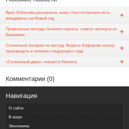
Врач Лобанова рассказала, кому стоит осторожно есть
мандарины на Новый год
Правильные методы лечения герпеса: советы эксперта из
Башкирии
Солнечные батареи по методу Жореса Алферова начнут
производить в течении следующего года
«Солнечный двор» спешит в Нёноксу
Комментарии (0)
Навигация
О сайте
В мире
Экономика