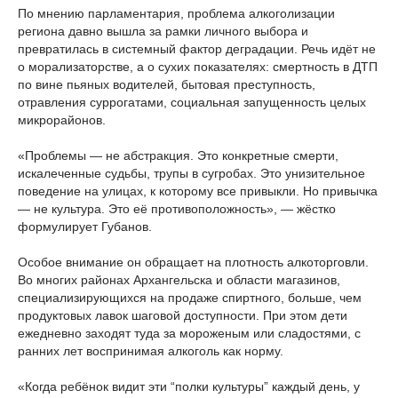
По мнению парламентария, проблема алкоголизации
региона давно вышла за рамки личного выбора и
превратилась в системный фактор деградации. Речь идёт не
о морализаторстве, а о сухих показателях: смертность в ДТП
по вине пьяных водителей, бытовая преступность,
отравления суррогатами, социальная запущенность целых
микрорайонов.
«Проблемы — не абстракция. Это конкретные смерти,
искалеченные судьбы, трупы в сугробах. Это унизительное
поведение на улицах, к которому все привыкли. Но привычка
— не культура. Это её противоположность», — жёстко
формулирует Губанов.
Особое внимание он обращает на плотность алкоторговли.
Во многих районах Архангельска и области магазинов,
специализирующихся на продаже спиртного, больше, чем
продуктовых лавок шаговой доступности. При этом дети
ежедневно заходят туда за мороженым или сладостями, с
ранних лет воспринимая алкоголь как норму.
«Когда ребёнок видит эти “полки культуры” каждый день, у