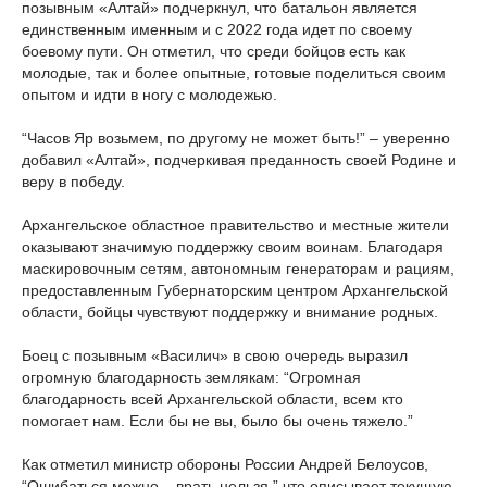
позывным «Алтай» подчеркнул, что батальон является
единственным именным и с 2022 года идет по своему
боевому пути. Он отметил, что среди бойцов есть как
молодые, так и более опытные, готовые поделиться своим
опытом и идти в ногу с молодежью.
“Часов Яр возьмем, по другому не может быть!” – уверенно
добавил «Алтай», подчеркивая преданность своей Родине и
веру в победу.
Архангельское областное правительство и местные жители
оказывают значимую поддержку своим воинам. Благодаря
маскировочным сетям, автономным генераторам и рациям,
предоставленным Губернаторским центром Архангельской
области, бойцы чувствуют поддержку и внимание родных.
Боец с позывным «Василич» в свою очередь выразил
огромную благодарность землякам: “Огромная
благодарность всей Архангельской области, всем кто
помогает нам. Если бы не вы, было бы очень тяжело.”
Как отметил министр обороны России Андрей Белоусов,
“Ошибаться можно – врать нельзя,” что описывает текущую