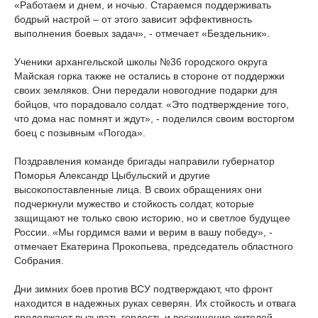
«Работаем и днем, и ночью. Стараемся поддерживать
бодрый настрой – от этого зависит эффективность
выполнения боевых задач», - отмечает «Бездельник».
Ученики архангельской школы №36 городского округа
Майская горка также не остались в стороне от поддержки
своих земляков. Они передали новогодние подарки для
бойцов, что порадовало солдат. «Это подтверждение того,
что дома нас помнят и ждут», - поделился своим восторгом
боец с позывным «Погода».
Поздравления команде бригады направили губернатор
Поморья Александр Цыбульский и другие
высокопоставленные лица. В своих обращениях они
подчеркнули мужество и стойкость солдат, которые
защищают не только свою историю, но и светлое будущее
России. «Мы гордимся вами и верим в вашу победу», -
отмечает Екатерина Прокопьева, председатель областного
Собрания.
Дни зимних боев против ВСУ подтверждают, что фронт
находится в надежных руках северян. Их стойкость и отвага
продолжают вызывать гордость и восхищение жителей