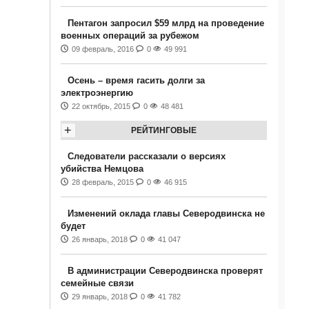
Пентагон запросил $59 млрд на проведение
военных операций за рубежом
09 февраль, 2016
0
49 991
Осень – время гасить долги за
электроэнергию
22 октябрь, 2015
0
48 481
+
РЕЙТИНГОВЫЕ
Следователи рассказали о версиях
убийства Немцова
28 февраль, 2015
0
46 915
Изменений оклада главы Северодвинска не
будет
26 январь, 2018
0
41 047
В администрации Северодвинска проверят
семейные связи
29 январь, 2018
0
41 782