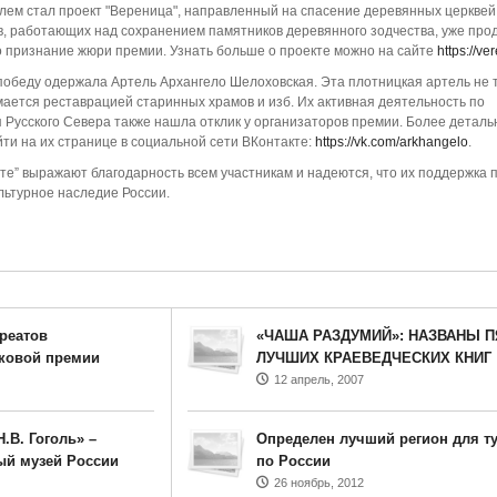
лем стал проект "Вереница", направленный на спасение деревянных церквей
, работающих над сохранением памятников деревянного зодчества, уже про
о признание жюри премии. Узнать больше о проекте можно на сайте
https://ver
победу одержала Артель Архангело Шелоховская. Эта плотницкая артель не 
имается реставрацией старинных храмов и изб. Их активная деятельность по
 Русского Севера также нашла отклик у организаторов премии. Более деталь
и на их странице в социальной сети ВКонтакте:
https://vk.com/arkhangelo
.
е” выражают благодарность всем участникам и надеются, что их поддержка 
льтурное наследие России.
уреатов
«ЧАША РАЗДУМИЙ»: НАЗВАНЫ П
ковой премии
ЛУЧШИХ КРАЕВЕДЧЕСКИХ КНИГ
12 апрель, 2007
.В. Гоголь» –
Определен лучший регион для т
ый музей России
по России
26 ноябрь, 2012