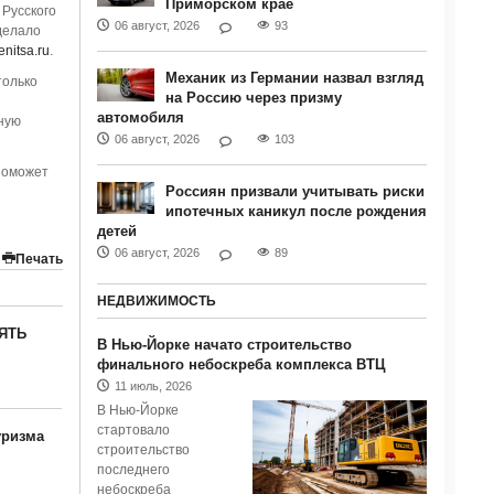
Приморском крае
 Русского
06 август, 2026
93
делало
enitsa.ru
.
Механик из Германии назвал взгляд
только
на Россию через призму
автомобиля
ную
06 август, 2026
103
поможет
Россиян призвали учитывать риски
ипотечных каникул после рождения
детей
06 август, 2026
89
Печать
НЕДВИЖИМОСТЬ
ЯТЬ
В Нью-Йорке начато строительство
финального небоскреба комплекса ВТЦ
11 июль, 2026
В Нью-Йорке
стартовало
уризма
строительство
последнего
небоскреба