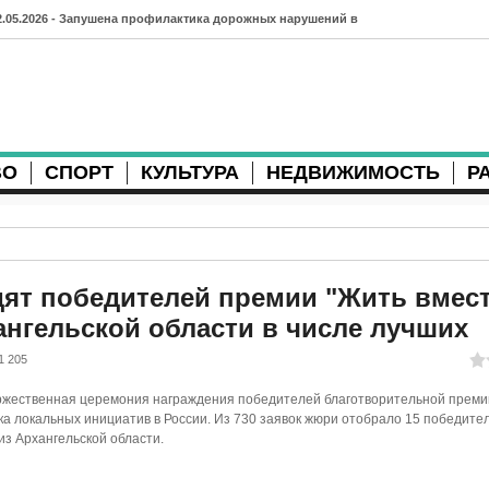
2.05.2026 - Запушена профилактика дорожных нарушений в
рхангельске во время майских праздников
7.04.2026 - Губернатор Архангельской области контролирует
осстановление дорог и реконструкцию площади
ВО
СПОРТ
КУЛЬТУРА
НЕДВИЖИМОСТЬ
Р
3.04.2026 - Детский экологический форум усилит
еждународную повестку
2.04.2026 - Коммунальные разрытия в Архангельске
родолжают затруднять движение
дят победителей премии "Жить вмест
ангельской области в числе лучших
1.04.2026 - Выгуливание собак: правила и штрафы в России
1 205
0.04.2026 - Итоги хоккейного сезона в Архангельске: яркие
торжественная церемония награждения победителей благотворительной преми
атчи и новые победы
ка локальных инициатив в России. Из 730 заявок жюри отобрало 15 победител
из Архангельской области.
8.04.2026 - Мобильные комплексы фотофиксации Vitronic
оявились в Монтгомери