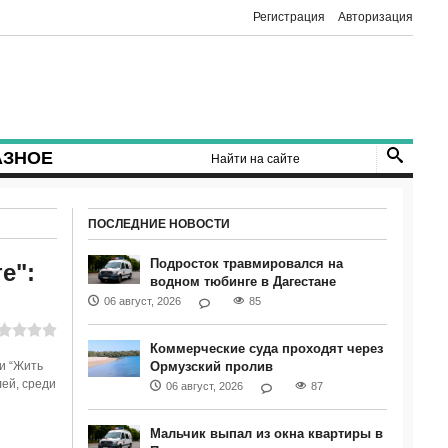
Регистрация
Авторизация
АЗНОЕ
ПОСЛЕДНИЕ НОВОСТИ
Подросток травмировался на
е":
водном тюбинге в Дагестане
06 август, 2026
85
Коммерческие суда проходят через
и “Жить
Ормузский пролив
ей, среди
06 август, 2026
87
Мальчик выпал из окна квартиры в