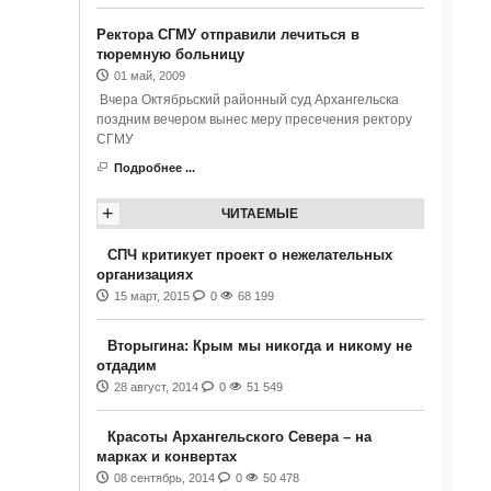
Ректора СГМУ отправили лечиться в
тюремную больницу
01 май, 2009
Вчера Октябрьский районный суд Архангельска
поздним вечером вынес меру пресечения ректору
СГМУ
Подробнее ...
+
ЧИТАЕМЫЕ
СПЧ критикует проект о нежелательных
организациях
15 март, 2015
0
68 199
Вторыгина: Крым мы никогда и никому не
отдадим
28 август, 2014
0
51 549
Красоты Архангельского Севера – на
марках и конвертах
08 сентябрь, 2014
0
50 478