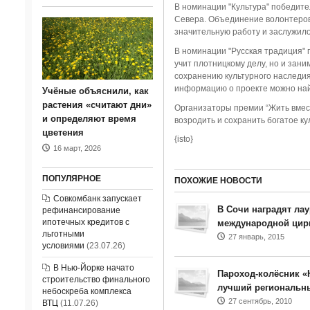
В номинации "Культура" победите
Севера. Объединение волонтеров
значительную работу и заслужил
В номинации "Русская традиция" 
учит плотницкому делу, но и зан
сохранению культурного наследия
информацию о проекте можно найт
Учёные объяснили, как
растения «считают дни»
Организаторы премии “Жить вмест
и определяют время
возродить и сохранить богатое ку
цветения
{isto}
16 март, 2026
ПОПУЛЯРНОЕ
ПОХОЖИЕ НОВОСТИ
Совкомбанк запускает
В Сочи наградят ла
рефинансирование
ипотечных кредитов с
международной цир
льготными
27 январь, 2015
условиями
(23.07.26)
В Нью-Йорке начато
Пароход-колёсник «Н
строительство финального
лучший региональн
небоскреба комплекса
27 сентябрь, 2010
ВТЦ
(11.07.26)