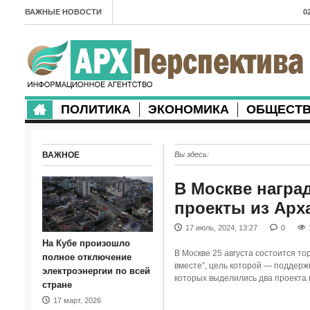
ВАЖНЫЕ НОВОСТИ
0
А
2
в
ПОЛИТИКА
ЭКОНОМИКА
ОБЩЕСТ
2
м
ВАЖНОЕ
Вы здесь:
2
п
В Москве награ
проекты из Арх
2
17 июль, 2024, 13:27
0
2
На Кубе произошло
В Москве 25 августа состоится 
м
полное отключение
вместе”, цель которой — поддерж
электроэнергии по всей
которых выделились два проекта 
1
стране
17 март, 2026
п