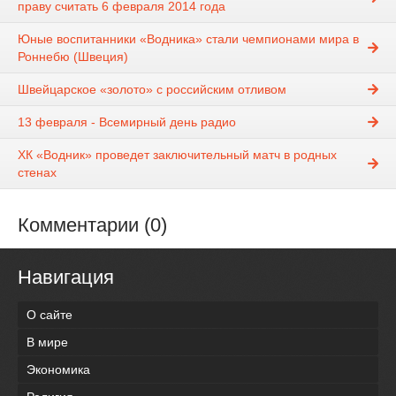
праву считать 6 февраля 2014 года
Юные воспитанники «Водника» стали чемпионами мира в
Роннебю (Швеция)
Швейцарское «золото» с российским отливом
13 февраля - Всемирный день радио
ХК «Водник» проведет заключительный матч в родных
стенах
Комментарии (0)
Навигация
О сайте
В мире
Экономика