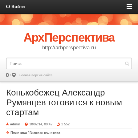
Войти
АрхПерспектива
http://arhperspectiva.ru
Полная версия сайта
Конькобежец Александр
Румянцев готовится к новым
стартам
admin
18/02/14, 09:42
2 552
Политика
/
Главная политика