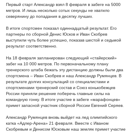
Первый старт Александр взял 8 февраля в забеге на 5000
метров. И лишь несколько сотых секунды не хватило
северянину до попадания в десятку лучших.
В итоге спортсмен показал одиннадцатый результат. Его
партнеры по сборной Денис Юсков и Иван Скобрев
выступили чуть более успешно, показав шестой и седьмой
результат соответственно.
На 18 февраля запланирован следующий «стайерский»
забег на 10 000 метров. По первоначальному плану
тренерского штаба бежать эту дистанцию должны были два
спортсмена – Иван Скобрев и наш Александр Румянцев. В
результате долгих консультаций со специалистами и
спортсменами тренерский состав и Союз конькобежцев
России приняли решение поберечь главные силы на
командную гонку. В итоге участие в забеге «марафонцев»
примет запасной участник сборной России Евгений Серяев.
Александр Румянцев вновь выйдет на лед олимпийского
катка «Адлер-Арена» 21 февраля. Вместе с Иваном
Скобревым и Денисом Юсковым наш земляк примет участие