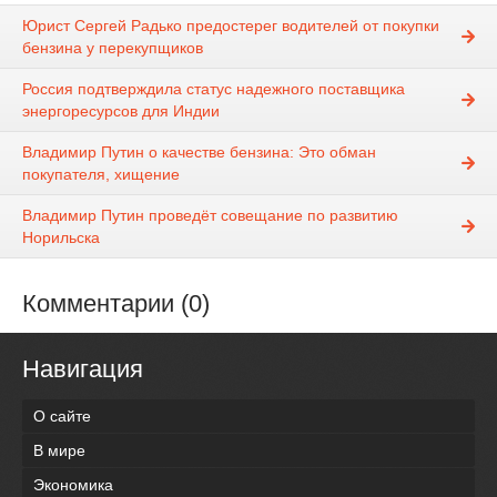
Юрист Сергей Радько предостерег водителей от покупки
бензина у перекупщиков
Россия подтверждила статус надежного поставщика
энергоресурсов для Индии
Владимир Путин о качестве бензина: Это обман
покупателя, хищение
Владимир Путин проведёт совещание по развитию
Норильска
Комментарии (0)
Навигация
О сайте
В мире
Экономика