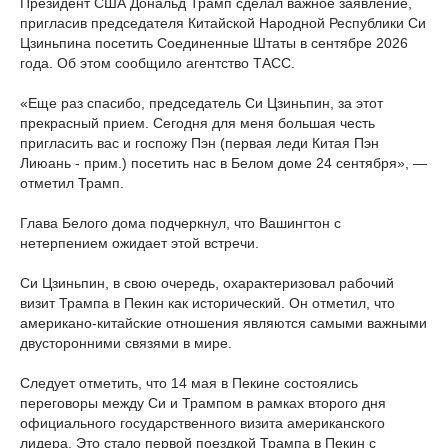
Президент США Дональд Трамп сделал важное заявление,
пригласив председателя Китайской Народной Республики Си
Цзиньпина посетить Соединенные Штаты в сентябре 2026
года. Об этом сообщило
агентство
ТАСС.
«Еще раз спасибо, председатель Си Цзиньпин, за этот
прекрасный прием. Сегодня для меня большая честь
пригласить вас и госпожу Пэн (первая леди Китая Пэн
Лиюань - прим.) посетить нас в Белом доме 24 сентября», —
отметил Трамп.
Глава Белого дома подчеркнул, что Вашингтон с
нетерпением ожидает этой встречи.
Си Цзиньпин, в свою очередь, охарактеризовал рабочий
визит Трампа в Пекин как исторический. Он отметил, что
американо-китайские отношения являются самыми важными
двусторонними связями в мире.
Следует отметить, что 14 мая в Пекине состоялись
переговоры между Си и Трампом в рамках второго дня
официального государственного визита американского
лидера. Это стало первой поездкой Трампа в Пекин с