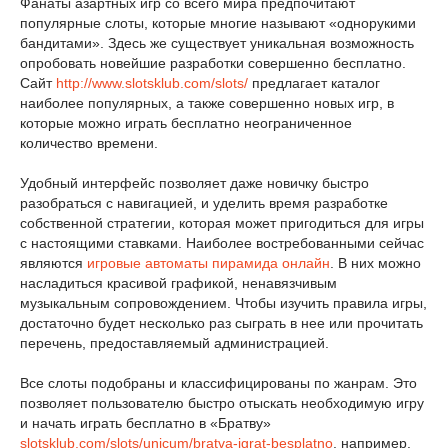
Фанаты азартных игр со всего мира предпочитают
популярные слоты, которые многие называют «однорукими
бандитами». Здесь же существует уникальная возможность
опробовать новейшие разработки совершенно бесплатно.
Сайт
http://www.slotsklub.com/slots/
предлагает каталог
наиболее популярных, а также совершенно новых игр, в
которые можно играть бесплатно неограниченное
количество времени.
Удобный интерфейс позволяет даже новичку быстро
разобраться с навигацией, и уделить время разработке
собственной стратегии, которая может пригодиться для игры
с настоящими ставками. Наиболее востребованными сейчас
являются
игровые автоматы пирамида онлайн
. В них можно
насладиться красивой графикой, ненавязчивым
музыкальным сопровождением. Чтобы изучить правила игры,
достаточно будет несколько раз сыграть в нее или прочитать
перечень, предоставляемый администрацией.
Все слоты подобраны и классифицированы по жанрам. Это
позволяет пользователю быстро отыскать необходимую игру
и начать играть бесплатно в «Братву»
slotsklub.com/slots/unicum/bratva-igrat-besplatno
, например.